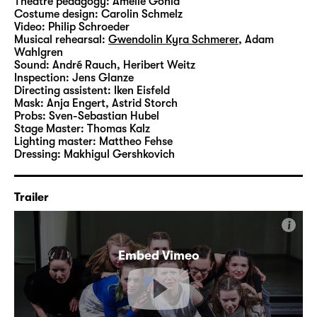
Theatre pedagogy:
Amelie Gohla
Costume design:
Carolin Schmelz
Video:
Philip Schroeder
Musical rehearsal:
Gwendolin Kyra Schmerer
,
Adam
Wahlgren
Sound:
André Rauch, Heribert Weitz
Inspection:
Jens Glanze
Directing assistent:
Iken Eisfeld
Mask:
Anja Engert, Astrid Storch
Probs:
Sven-Sebastian Hubel
Stage Master:
Thomas Kalz
Lighting master:
Mattheo Fehse
Dressing:
Makhigul Gershkovich
Trailer
i
Embed Vimeo