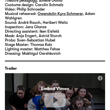
Theatre pedagogy:
Amelie Gohla
Costume design:
Carolin Schmelz
Video:
Philip Schroeder
Musical rehearsal:
Gwendolin Kyra Schmerer
,
Adam
Wahlgren
Sound:
André Rauch, Heribert Weitz
Inspection:
Jens Glanze
Directing assistent:
Iken Eisfeld
Mask:
Anja Engert, Astrid Storch
Probs:
Sven-Sebastian Hubel
Stage Master:
Thomas Kalz
Lighting master:
Mattheo Fehse
Dressing:
Makhigul Gershkovich
Trailer
i
Embed Vimeo