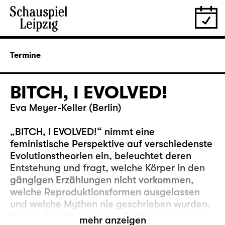
Termine
BITCH, I EVOLVED!
Eva Meyer-Keller (Berlin)
„BITCH, I EVOLVED!“ nimmt eine
feministische Perspektive auf verschiedenste
Evolutionstheorien ein, beleuchtet deren
Entstehung und fragt, welche Körper in den
gängigen Erzählungen nicht vorkommen,
welche Reproduktionsformen ausgelassen
und welche Mythen nie geschrieben wurden.
Neuere Forschungen aus Evolutionsbiologie,
mehr anzeigen