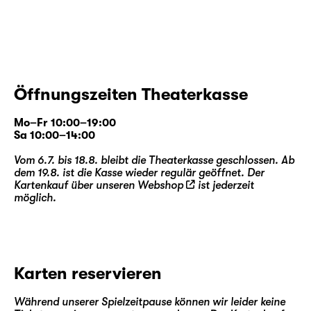
miteinander denken, an die Stelle überholter
Leitbilder wie „Überleben des Stärkeren“.
Was wissen wir wirklich über unsere Herkunft
und die evolutionären Prozesse, die uns
Öffnungszeiten Theaterkasse
geformt haben? Welche Denkweisen,
Hierarchien und sozialen
Mo–Fr 10:00–19:00
Geschlechterkonstrukte prägen die
Sa 10:00–14:00
wissenschaftliche Wahrnehmung unserer
evolutionären Herkunft? Warum fehlt die
Vom 6.7. bis 18.8. bleibt die Theaterkasse geschlossen. Ab
dem 19.8. ist die Kasse wieder regulär geöffnet. Der
Evolution des weiblichen Körpers in vielen
Kartenkauf über unseren
Webshop
ist jederzeit
Erzählungen? Wie kam es zum ersten Uterus,
möglich.
zu Brüsten und Vulven? Warum ist der Mensch
ein Säugetier und legt nicht wie 99 % aller
Tierarten Eier?
Karten reservieren
Eva Meyer-Keller ist eine Berliner
Choreographin, deren Arbeitsweise von einer
Während unserer Spielzeitpause können wir leider keine
konstruktiven Missachtung der Genregrenzen