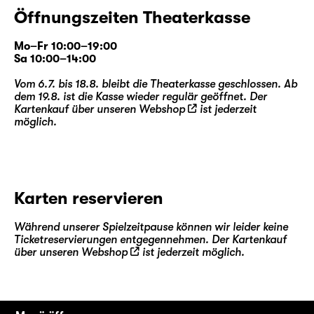
wächst stetig an. Vom Schönheitsfehler im
Öffnungszeiten Theaterkasse
Straßenbild zum lästigen Verkehrshindernis,
weiter zur räumlichen Trennung im Dorf und
Mo–Fr 10:00–19:00
zur ideologischen Frage, an der sich die
Sa 10:00–14:00
Geister scheiden.
Vom 6.7. bis 18.8. bleibt die Theaterkasse geschlossen. Ab
dem 19.8. ist die Kasse wieder regulär geöffnet. Der
Marco Damghanis
neues Auftragswerk über
Kartenkauf über unseren
Webshop
ist jederzeit
ein zunehmend raumgreifendes Problem, das
möglich.
von den Betroffenen angestrengt
wegignoriert wird, kommt als humoristische
Groteske auf die Bühne. Wie in
vorangegangenen Arbeiten beschäftigt er
Karten reservieren
sich als Autor und Regisseur fortlaufend mit
Fragen des Politischen sowie der Verbindung
Während unserer Spielzeitpause können wir leider keine
von Persönlichem und Systemischem. Seine
Ticketreservierungen entgegennehmen. Der Kartenkauf
am Schauspiel Leipzig entstandenen
über unseren
Webshop
ist jederzeit möglich.
Arbeiten „
Die Leiden des jungen Azzlack
“
und „
Anouk & Adofa
“ wurden u. a. mit dem
Deutschen Theaterpreis DER FAUST