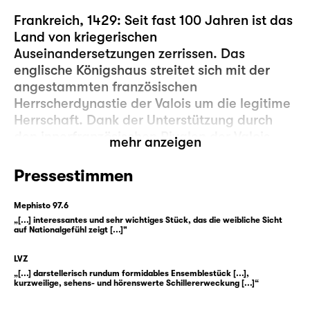
Frankreich, 1429: Seit fast 100 Jahren ist das
Land von kriegerischen
Auseinandersetzungen zerrissen. Das
englische Königshaus streitet sich mit der
angestammten französischen
Herrscherdynastie der Valois um die legitime
Herrschaft. Dank der Unterstützung durch
den innerfranzösischen Rivalen der Valois,
mehr anzeigen
den Herzog von Burgund, ist es den Invasoren
gelungen, Paris einzunehmen. Der schwache
Pressestimmen
Kronprinz Karl scheint nicht in der Lage, sich
in diesem Spiel um Macht und Einfluss
Mephisto 97.6
durchzusetzen.
„[...] interessantes und sehr wichtiges Stück, das die weibliche Sicht
auf Nationalgefühl zeigt [...]"
Inmitten dieser Gemengelage wächst eine
LVZ
junge Frau auf: Johanna. Zu ihrem eigenen
„[...] darstellerisch rundum formidables Ensemblestück [...],
Schutz vor den Kriegswirren, so der Vater,
kurzweilige, sehens- und hörenswerte Schillererweckung [...]“
sollen die Töchter verheiratet werden — aber