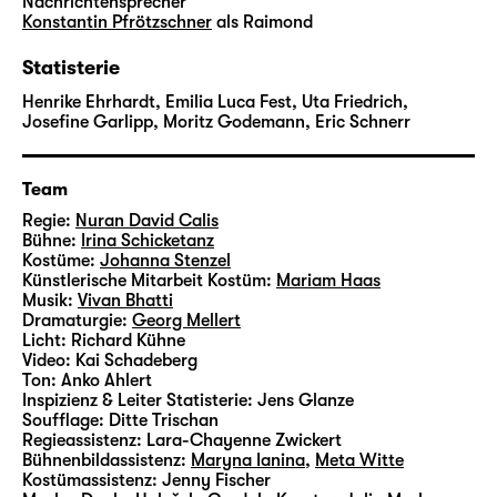
Nachrichtensprecher
Wie in vielen anderen seiner Dramen bedient
Konstantin Pfrötzschner
als Raimond
sich Friedrich Schiller, der auch als Historiker
tätig war, in „Die Jungfrau von Orleans“ bei
Statisterie
realen Ereignissen. Die Lebensgeschichte von
Henrike Ehrhardt, Emilia Luca Fest, Uta Friedrich,
Jeanne d’Arc, die von 1412 bis 1431 lebte und
Josefine Garlipp, Moritz Godemann, Eric Schnerr
im Hundertjährigen Krieg entscheidende
Wendungen mit ausgelöst hat, gehört fest
zur französischen Nationalmythologie und ist
Team
vielfach künstlerisch adaptiert worden.
Regie:
Nuran David Calis
Bühne:
Irina Schicketanz
Kostüme:
Johanna Stenzel
Nuran David Calis
ist Regisseur, Autor und
Künstlerische Mitarbeit Kostüm:
Mariam Haas
Filmemacher. Neben seinen Inszenierungen
Musik:
Vivan Bhatti
Dramaturgie:
Georg Mellert
klassischer Theatertexte widmet er sich auch
Licht:
Richard Kühne
Überschreibungen wie „Frühlings Erwachen!
Video:
Kai Schadeberg
(LIVE FAST — DIE YOUNG) oder „Nathan“.
Ton:
Anko Ahlert
Inspizienz & Leiter Statisterie:
Jens Glanze
Zudem gilt er als Experte für
Soufflage:
Ditte Trischan
dokumentarische Theaterformate mit
Regieassistenz:
Lara-Chayenne Zwickert
politischen Schwerpunkten. Er inszenierte u.
Bühnenbildassistenz:
Maryna Ianina
,
Meta Witte
Kostümassistenz:
Jenny Fischer
a. „Die Lücke — Ein Stück Keupstraße“, bei