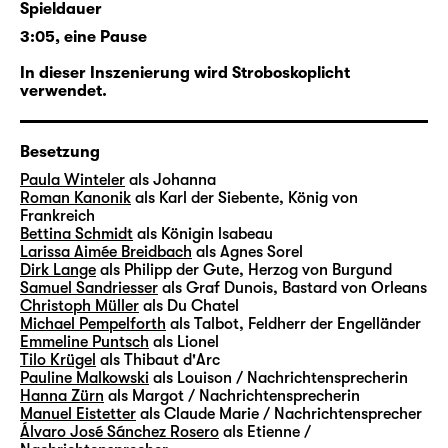
Spieldauer
gerade noch die Massen begeistert hat, soll
3:05, eine Pause
durch Heirat gängigen Weiblichkeitsbildern
angepasst und ins bestehende
In dieser Inszenierung wird Stroboskoplicht
Gesellschaftssystem eingegliedert werden.
verwendet.
Aber nur Johanna selbst kann Johanna aus
Besetzung
der Bahn werfen. Eine Begegnung auf dem
Paula Winteler
als Johanna
Schlachtfeld erinnert sie daran, dass sie ein
Roman Kanonik
als Karl der Siebente, König von
Mensch mit Sehnsüchten und
Frankreich
Bettina Schmidt
als Königin lsabeau
Begehrensfähigkeit ist. In ihrem Selbstbild
Larissa Aimée Breidbach
als Agnes Sorel
erschüttert, wird sie zur leichten Zielscheibe
Dirk Lange
als Philipp der Gute, Herzog von Burgund
für Anfeindungen von Freund und Feind, bis
Samuel Sandriesser
als Graf Dunois, Bastard von Orleans
Christoph Müller
als Du Chatel
hin zum Vorwurf der Teufelsanbetung. Sie
Michael Pempelforth
als Talbot, Feldherr der Engelländer
muss fliehen, gerät schließlich in englische
Emmeline Puntsch
als Lionel
Gefangenschaft. Das Schlimmste scheint
Tilo Krügel
als Thibaut d'Arc
Pauline Malkowski
als Louison / Nachrichtensprecherin
bevorzustehen — doch nur Johanna selbst
Hanna Zürn
als Margot / Nachrichtensprecherin
kann Johanna wieder aufrichten …
Manuel Eistetter
als Claude Marie / Nachrichtensprecher
Álvaro José Sánchez Rosero
als Etienne /