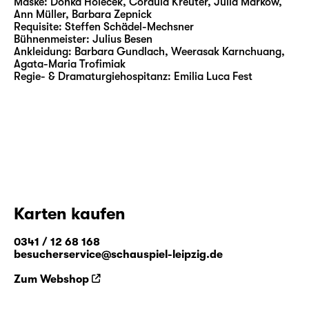
Maske:
Donka Holeček, Cordula Kreuter, Julia Markow,
dem Zeugen des NSU-
Ann Müller, Barbara Zepnick
Nagelbombenanschlags von 2004 auf der
Requisite:
Steffen Schädel-Mechsner
Bühnenmeister:
Julius Besen
Bühne des Schauspiel Köln zu Wort kamen,
Ankleidung:
Barbara Gundlach, Weerasak Karnchuang,
oder am Schauspiel Frankfurt „NSU 2.0“ und
Agata-Maria Trofimiak
„Leaks“.
Regie- & Dramaturgiehospitanz:
Emilia Luca Fest
Ab der Spielzeit 2025 / 26 ist Calis
Schauspieldirektor am Salzburger
Landestheater. „Die Jungfrau von Orleans“
ist seine mittlerweile sechste Arbeit am
Schauspiel Leipzig.
Karten kaufen
0341 / 12 68 168
besucherservice@schauspiel-leipzig.de
Zum Webshop