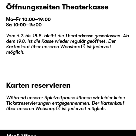
Arbeit der Partei vorstellten. Daraufhin
Öffnungszeiten Theaterkasse
änderten Brecht und Eisler verschiedene
Texte und Szenenverläufe. Und bereits mit
Mo–Fr 10:00–19:00
der Uraufführung interviewten sie per
Sa 10:00–14:00
Fragebogen die Teilnehmenden nach ihren
Vom 6.7. bis 18.8. bleibt die Theaterkasse geschlossen. Ab
Eindrücken und Bewertungen, insbesondere
dem 19.8. ist die Kasse wieder regulär geöffnet. Der
auch nach ihrer Beurteilung des „politischen
Kartenkauf über unseren
Webshop
ist jederzeit
Lehrwertes“ des Werkes.
möglich.
Diese Geschichte ist kein Einzelfall; immer
wieder, so beschreibt es Gerd Koenen in
seinem jüngst vorgelegten Groß-Essay „Die
Karten reservieren
Farbe Rot“, nahmen in der Weltgeschichte
Literaten und literarische Werke Partei für die
Während unserer Spielzeitpause können wir leider keine
Sache der Kommunisten – und das nicht erst
Ticketreservierungen entgegennehmen. Der Kartenkauf
über unseren
Webshop
ist jederzeit möglich.
im 20. Jahrhundert. Wobei (nicht nur) im
Falle der „Maßnahme“ die Frage entsteht,
welche Debatten dabei entstanden und wie
die Radikalität der Literatur sich in Bezug auf