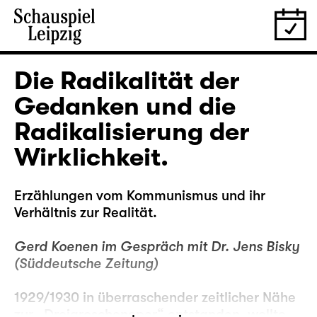
Die Radikalität der
Gedanken und die
Radikalisierung der
Wirklichkeit.
Erzählungen vom Kommunismus und ihr
Verhältnis zur Realität.
Gerd Koenen im Gespräch mit Dr. Jens Bisky
(Süddeutsche Zeitung)
1929/1930 in überraschender zeitlicher Nähe
zur „Dreigroschenoper“ entstanden, wollte