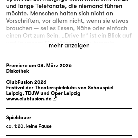
und lange Telefonate, die niemand führen
möchte. Menschen halten sich nicht an
Vorschriften, vor allem nicht, wenn sie etwas
brauchen — sei es Essen, Nähe oder einfach
einen Ort zum Sein. „Drive In“ ist ein Blick auf
und in unsere Gesellschaft, die hungrig
mehr anzeigen
zurückstarrt. Grotesk begegnen wir den
prekären, alltäglichen Verwertungen mit
einem einzelnen Biss in eine Maus.
Premiere am 08. März 2026
Diskothek
Mehr zur ClubFusion 2026
ClubFusion 2026
Festival der Theaterspielclubs von Schauspiel
Leipzig, TDJW und Oper Leipzig
www.clubfusion.de
Spieldauer
ca. 1:20, keine Pause