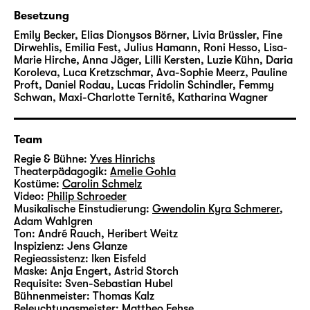
Besetzung
Emily Becker, Elias Dionysos Börner, Livia Brüssler, Fine
Dirwehlis, Emilia Fest, Julius Hamann, Roni Hesso, Lisa-
Marie Hirche, Anna Jäger, Lilli Kersten, Luzie Kühn, Daria
Koroleva, Luca Kretzschmar, Ava-Sophie Meerz, Pauline
Proft, Daniel Rodau, Lucas Fridolin Schindler, Femmy
Schwan, Maxi-Charlotte Ternité, Katharina Wagner
Team
Regie & Bühne:
Yves Hinrichs
Theaterpädagogik:
Amelie Gohla
Kostüme:
Carolin Schmelz
Video:
Philip Schroeder
Musikalische Einstudierung:
Gwendolin Kyra Schmerer
,
Adam Wahlgren
Ton:
André Rauch, Heribert Weitz
Inspizienz:
Jens Glanze
Regieassistenz:
Iken Eisfeld
Maske:
Anja Engert, Astrid Storch
Requisite:
Sven-Sebastian Hubel
Bühnenmeister:
Thomas Kalz
Beleuchtungsmeister:
Mattheo Fehse