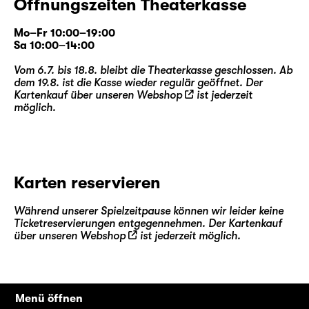
historische Momentaufnahmen frei, denen —
Öffnungszeiten Theaterkasse
zum Teil biographisches — Archivmaterial
zugrunde liegt. Die Poesie der Sprache
Mo–Fr 10:00–19:00
Sa 10:00–14:00
behauptet sich hier in einem produktiven
Kontrast zum brutalen Geschehen, von dem
Vom 6.7. bis 18.8. bleibt die Theaterkasse geschlossen. Ab
sie erzählt. Im Zentrum steht die Frage, wie
dem 19.8. ist die Kasse wieder regulär geöffnet. Der
Kartenkauf über unseren
Webshop
ist jederzeit
sich solche historischen Erfahrungen
möglich.
fortschreiben — nicht nur in politischen
Strukturen, sondern in Biographien, Familien
und Erinnerungen.
Karten reservieren
Wolfram Höll
ist Autor und Hörspielregisseur.
Für das Schauspiel Leipzig ist „OST“ seit
Während unserer Spielzeitpause können wir leider keine
2013 bereits die fünfte Uraufführung eines
Ticketreservierungen entgegennehmen. Der Kartenkauf
seiner Texte in der Diskothek. Drei dieser
über unseren
Webshop
ist jederzeit möglich.
Stücke wurden zu den Mülheimer
Theatertagen eingeladen, wobei Wolfram
Höll zwei Mal den Mülheimer Dramatikpreis
erhielt.
Menü öffnen