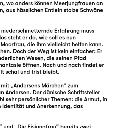
en, wo anders können Meerjungfrauen an
n, aus hässlichen Entlein stolze Schwäne
e niederschmetternde Erfahrung muss
s steht er da, wie soll es nun
Moorfrau, die ihm vielleicht helfen kann.
en. Doch der Weg ist kein einfacher: Er
derlichen Wesen, die seinen Pfad
hantasie öffnen. Nach und nach findet er
 schal und trist bleibt.
 mit „Andersens Märchen“ zum
n Andersen. Der dänische Schriftsteller
hl sehr persönlicher Themen: die Armut, in
n Identität und Anerkennung, das
“ und „
Die Eisjungfrau
“ bereits zwei