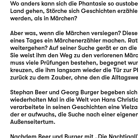
Wo anders kann sich die Phantasie so austob
Land gehen, Störche sich Geschichten erzähle
werden, als in Märchen?
Aber was, wenn die Märchen versiegen? Dies
eines Tages ein Märchenerzähler machen. Ratlo
weitergehen? Auf seiner Suche gerät er an die 
Sie weist ihm den Weg zu den verlorenen Märch
muss viele Prüfungen bestehen, begegnet wun
kreuzen, die ihm langsam wieder die Tür zur P
zurück zu dem Zauber, ohne den die Alltagswelt
Stephan Beer
und
Georg Burger
begeben sich
wiederholten Mal in die Welt von Hans Christia
verarbeitete in seinen Geschichten eine Vielza
der er aufwuchs, die Suche nach einer eigene
Außenseitertum.
Nachdem Beer und Burger mit „
Die Nachtigall