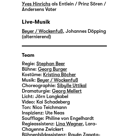
Yves Hinrichs
als Entlein / Prinz Sören /
Andersens Vater
Live-Musik
Beyer / Wockenfuß
,
Johannes Döpping
(alternierend)
Team
Regie:
Stephan Beer
Bühne:
Georg Burger
Kostüme:
Kristina Böcher
Musik:
Beyer / Wockenfuß
Choreographie:
Sibylle Uttikal
Dramaturgie:
Georg Mellert
Licht:
Jörn Langkabel
Video:
Kai Schadeberg
Ton:
Nico Teichmann
Inspizienz:
Ute Neas
Soufflage:
Philine von Engelhardt
Regieassistenz:
Lina Wegner
,
Lara-
Chayenne Zwickert
Bühnenbildassistenz:
Rayén Zapata-