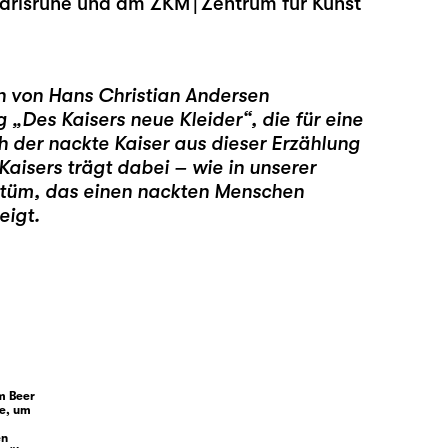
Karlsruhe und am ZKM | Zentrum für Kunst
 von Hans Christian Andersen
ng
„
Des Kaisers neue Kleider
“
, die für eine
h der nackte Kaiser aus dieser Erzählung
Kaisers trägt dabei – wie in unserer
ostüm, das einen nackten Menschen
eigt.
m Beer
ce, um
en