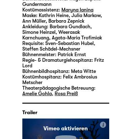
Gundermann
Kostümassistenz:
Maryna Ianina
Maske:
Kathrin Heine, Julia Markow,
Ann Müller, Barbara Zepnick
Ankleidung:
Barbara Gundlach,
Simone Heinzel, Weerasak
Karnchuang, Agata-Maria Trofimiak
Requisite:
Sven-Sebastian Hubel
,
Steffen Schädel-Mechsner
Bühnenmeister:
Patrick Ernst
Regie- & Dramaturgiehospitanz:
Fritz
Lord
Bühnenbildhospitanz:
Meta Witte
Kostümhospitanz:
Felix Ambrosius
Metscher
Theaterpädagogische Betreuung:
Amelie Gohla
,
Rosa Preiß
Trailer
i
Vimeo aktivieren