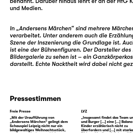
benannt. Darüber hinaus lehrt er an der HfG 
und Medien.
In „Andersens Märchen“ sind mehrere Märchen
verarbeitet. Unter anderem auch die Erzählu
Szene der Inszenierung die Grundlage ist. Auc
ist eine der Bühnenfiguren. Der Darsteller des 
Bildergalerie zu sehen ist – ein Ganzkörperk
darstellt. Echte Nacktheit wird dabei nicht gez
Pressestimmen
Freie Presse
LVZ
„Mit der Uraufführung von
„Insgesamt findet das Team u
„Andersens Märchen“ gelingt dem
und Burger [...] eine [...] Balan
Schauspiel Leipzig nicht nur ein
Kinder erzählerisch nicht zu
bildgewaltiges Weihnachtsstück,
überfordern und
[...]
mit stark