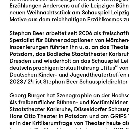
Erzählungen Andersens auf die Leipziger Bühn
neuen Weihnachtsstück am Schauspiel Leipzig 
Motive aus dem reichhaltigen Erzählkosmos 
Stephan Beer
arbeitet seit 2006 als freischaff
Spezialist für Bühnenadaptionen von Märchen
Inszenierungen führten ihn u. a. an das Thea
Potsdam, das Badische Staatstheater Karlsruhe
Dresden und wiederholt an das Schauspiel Leip
deutschsprachigen Erstaufführung „Titus“ vo
Deutschen Kinder- und Jugendtheatertreffen na
2023 / 24 ist Stephan Beer Schauspieldirektor
Georg Burger
hat Szenographie an der Hochsch
Als freiberuflicher Bühnen- und Kostümbildne
Staatstheater Karlsruhe, Düsseldorfer Schaus
Hans Otto Theater in Potsdam und am GRIPS T
er in der Kritikerumfrage von Theater heute 