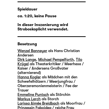
Spieldauer
ca. 1:20, keine Pause
In dieser Inszenierung wird
Stroboskoplicht verwendet.
Besetzung
Wenzel Banneyer
als Hans Christian
Andersen
Dirk Lange
,
Michael Pempelforth
,
Tilo
Krügel
als Theaterkritiker / Meerhexe /
Kaiser / Andersens Großvater
(alternierend)
Hanna Kogler
als Mädchen mit den
Schwefelhölzern / Meerjungfrau /
Oberzeremonienmeisterin / Fee der
Trauer
Emmeline Puntsch
als Störchin
Markus Lerch
als Storch
Larissa Aimée Breidbach
als Moorfrau /
Prinzessin Faboidea / reiche Frau