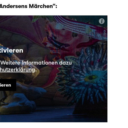
„Andersens Märchen“:
i
tivieren
. Weitere Informationen dazu
hutzerklärung
.
vieren