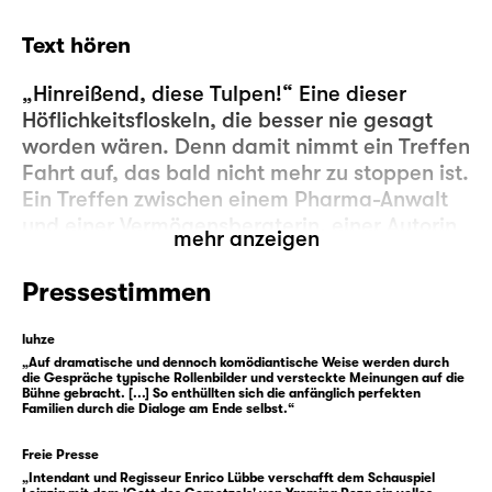
Text hören
„Hinreißend, diese Tulpen!“ Eine dieser
Höflichkeitsfloskeln, die besser nie gesagt
worden wären. Denn damit nimmt ein Treffen
Fahrt auf, das bald nicht mehr zu stoppen ist.
Ein Treffen zwischen einem Pharma-Anwalt
und einer Vermögensberaterin, einer Autorin
mehr anzeigen
mit Afrika-Schwerpunkt und einem
Sanitärhändler. Wann begegnen sich zwei
Pressestimmen
solch gegensätzliche Paare? Selten. Haben
sie irgendetwas gemeinsam? Nein. Es sei
luhze
denn, beide Paare haben Kinder, die in ein
„Auf dramatische und dennoch komödiantische Weise werden durch
die Gespräche typische Rollenbilder und versteckte Meinungen auf die
und dieselbe Schule gehen. Dann kann es
Bühne gebracht. [...] So enthüllten sich die anfänglich perfekten
tatsächlich passieren, dass zwei solche
Familien durch die Dialoge am Ende selbst.“
Paare einen Nachmittag miteinander
Freie Presse
verbringen müssen.
„Intendant und Regisseur Enrico Lübbe verschafft dem Schauspiel