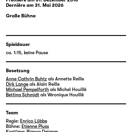
Premiere am 31. Dezember 2016
Dernière am 31. Mai 2026
Große Bühne
Spieldauer
ca. 1:15, keine Pause
Besetzung
Anne Cathrin Buhtz
als Annette Reille
Dirk Lange
als Alain Reille
Michael Pempelforth
als Michel Houillé
Bettina Schmidt
als Véronique Houillé
Team
Regie:
Enrico Lübbe
Bühne:
Etienne Pluss
Kostüme:
Bianca Deigner