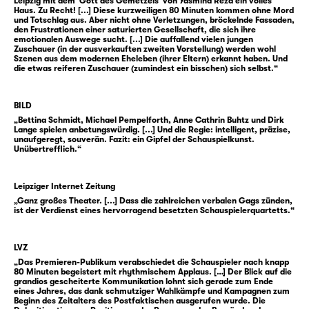
Leipzig mit dem 'Gott des Gemetzels' von Yasmina Reza ein volles
Haus. Zu Recht! [...] Diese kurzweiligen 80 Minuten kommen ohne Mord
Von diesem zivilisatorischen Ausnahmefall
und Totschlag aus. Aber nicht ohne Verletzungen, bröckelnde Fassaden,
erzählt Yasmina Rezas „Der Gott des
den Frustrationen einer saturierten Gesellschaft, die sich ihre
emotionalen Auswege sucht. [...] Die auffallend vielen jungen
Gemetzels“. Und selten zuvor hat jemand ein
Zuschauer (in der ausverkauften zweiten Vorstellung) werden wohl
Szenen aus dem modernen Eheleben (ihrer Eltern) erkannt haben. Und
solches Aufeinandertreffen so sensationell
die etwas reiferen Zuschauer (zumindest ein bisschen) sich selbst.“
genau beobachtet — und so sensationell
komisch. Dass der Lack der Zivilisation dünn
BILD
ist, ist bekannt — aber wie Yasmina Reza
„Bettina Schmidt, Michael Pempelforth, Anne Cathrin Buhtz und Dirk
diesen Lack Schicht für Schicht quasi in unser
Lange spielen anbetungswürdig. [...] Und die Regie: intelligent, präzise,
unaufgeregt, souverän. Fazit: ein Gipfel der Schauspielkunst.
aller Nachbarschaft abplatzen lässt, ist
Unübertrefflich.“
maximal unterhaltsam.
Leipziger Internet Zeitung
Weil die Söhne sich geprügelt haben und
„Ganz großes Theater. [...] Dass die zahlreichen verbalen Gags zünden,
dabei der eine dem anderen zwei Zähne
ist der Verdienst eines hervorragend besetzten Schauspielerquartetts.“
ausgeschlagen hat, treffen sich die Eltern zur
gütlichen Einigung im Geiste des
LVZ
gewaltfreien Diskurses bei Espresso und
„Das Premieren-Publikum verabschiedet die Schauspieler nach knapp
80 Minuten begeistert mit rhythmischem Applaus. […] Der Blick auf die
Selbstgebackenem. Aber was als
grandios gescheiterte Kommunikation lohnt sich gerade zum Ende
eines Jahres, das dank schmutziger Wahlkämpfe und Kampagnen zum
Leistungsschau toleranter Großstadt-Paare
Beginn des Zeitalters des Postfaktischen ausgerufen wurde. Die