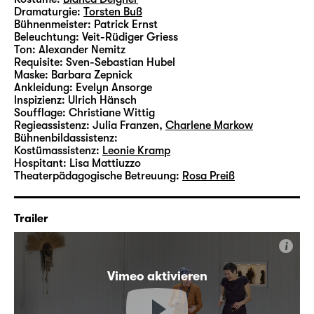
Dramaturgie:
Torsten Buß
Bühnenmeister:
Patrick Ernst
Beleuchtung:
Veit-Rüdiger Griess
Ton:
Alexander Nemitz
Requisite:
Sven-Sebastian Hubel
Maske:
Barbara Zepnick
Ankleidung:
Evelyn Ansorge
lnspizienz:
Ulrich Hänsch
Soufflage:
Christiane Wittig
Regieassistenz:
Julia Franzen
,
Charlene Markow
Bühnenbildassistenz:
Kostümassistenz:
Leonie Kramp
Hospitant:
Lisa Mattiuzzo
Theaterpädagogische Betreuung:
Rosa Preiß
Trailer
i
Vimeo aktivieren