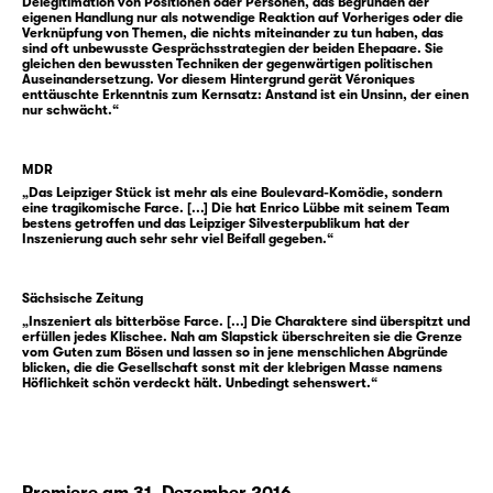
beginnt, entwickelt sich zur Zimmerschlacht,
Delegitimation von Positionen oder Personen, das Begründen der
eigenen Handlung nur als notwendige Reaktion auf Vorheriges oder die
bei der die Eltern ihre Söhne locker in den
Verknüpfung von Themen, die nichts miteinander zu tun haben, das
sind oft unbewusste Gesprächsstrategien der beiden Ehepaare. Sie
Schatten stellen: Die Wortgefechte schlagen
gleichen den bewussten Techniken der gegenwärtigen politischen
Auseinandersetzung. Vor diesem Hintergrund gerät Véroniques
zwar keine Zähne aus, räumen aber trotzdem
enttäuschte Erkenntnis zum Kernsatz: Anstand ist ein Unsinn, der einen
effektvoll auf im Leben des Gegenübers.
nur schwächt.“
Wobei es nicht nur zwischen den Paaren hoch
hergeht, sondern auch im wechselnden
MDR
Nahkampf eins zu eins, und das über
„Das Leipziger Stück ist mehr als eine Boulevard-Komödie, sondern
eine tragikomische Farce. [...] Die hat Enrico Lübbe mit seinem Team
mehrere Runden.
bestens getroffen und das Leipziger Silvesterpublikum hat der
Und so stürzen über den hinreißenden Tulpen
Inszenierung auch sehr sehr viel Beifall gegeben.“
in großer Gründlichkeit nicht nur die
Prinzipien des viel beschworenen
Sächsische Zeitung
abendländischen Verhaltenskodex in
„Inszeniert als bitterböse Farce. [...] Die Charaktere sind überspitzt und
erfüllen jedes Klischee. Nah am Slapstick überschreiten sie die Grenze
Trümmer …
vom Guten zum Bösen und lassen so in jene menschlichen Abgründe
blicken, die die Gesellschaft sonst mit der klebrigen Masse namens
Höflichkeit schön verdeckt hält. Unbedingt sehenswert.“
Yasmina Rezas Erfolgskomödie ist
mittlerweile ein moderner Klassiker, und die
Leipziger Inszenierung feiert in dieser Saison
ihre 60. Aufführung.