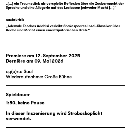
Ariel.
„[...] ein Traumstück als verspielte Reflexion über die Zaubermacht der
Sprache und eine Allegorie auf das Loslassen jedweder Macht [...]“
Die Zeit verstreicht im Exil, bis zu jenem Tag,
nachtkritik
als sich plötzlich die Gelegenheit für
„Adewale Teodros Adebisi verleiht Shakespeares Insel-Klassiker über
Vergeltung bietet: Ein glücklicher Umstand
Rache und Macht einen emanzipatorischen Dreh.“
führt die Reiseroute der Verschwörer an der
Insel vorbei. Mit Ariels Hilfe beschwört
Prospero einen Sturm, der ihm die Reisenden
quasi vor die Füße spült. Nun ist der
Premiere am 12. September 2025
Dernière am 09. Mai 2026
Zeitpunkt gekommen, die Karten neu zu
mischen. Versprengt schlagen sich die
ag(o)ra: Saal
Schiffbrüchigen über die Insel. Während der
Wiederaufnahme: Große Bühne
vormalige Herzog an all seinen magischen
Strippen zieht, um sich Recht zu verschaffen,
Spieldauer
verläuft die Linie von Zwang und
1:50, keine Pause
Unterwerfung nicht allein entlang der
Bruderintrige. Auch Prosperos Macht auf der
In dieser Inszenierung wird Stroboskoplicht
verwendet.
Insel erwächst nicht aus rechtmäßiger
Herrschaft. Ariel steht tief in seiner Schuld