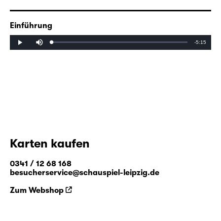
Zusatzhinweise zu sensiblen Inhalten in „Der
Sturm“ finden Sie
hier
.
Einführung
Mute
Remaining
-5:15
Loaded
:
Progress
:
Play
0%
0%
Time
Karten kaufen
0341 / 12 68 168
besucherservice@schauspiel-leipzig.de
Zum Webshop