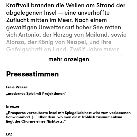
Kraftvoll branden die Wellen am Strand der
abgelegenen Insel — eine unverhoffte
Zuflucht mitten im Meer. Nach einem
gewaltigen Unwetter auf hoher See retten
sich Antonio, der Herzog von Mailand, sowie
Alonso, der König von Neapel, und ihre
Gefolgschaft an Land. Zwölf Jahre zuvor
fand schon einmal ein Herzog von Mailand an
mehr anzeigen
diesem Ufer Zuflucht. Damals lautete der
Name allerdings Prospero und es war der
Pressestimmen
Bruder des heutigen Amtsträgers.
Hinterhältig war er gestürzt und zusammen
Freie Presse
mit seiner Tochter aus der Heimat verstoßen
„modernes Spiel mit Projektionen“
worden. Seither herrscht das vormalige
kreuzer
Oberhaupt Mailands, auch dank seiner
„Prosperos verzauberte Insel mit Spiegelkabinett wird zum verlassenen
Zauberkunst, über die eigentümliche Insel.
Schwimmbad. [...] Über dem, wo man einst fröhlich zusammenkam,
Zu seinem Hofstaat zählen lediglich das
liegt der Charme eines Nichtorts.“
eigene Kind, Sklave Caliban und Luftgeist
LVZ