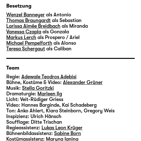
und kauft sich mit jedem Dienst ein
Besetzung
Stückchen frei. Calibans Gefolgschaft
Wenzel Banneyer
als Antonio
dagegen entspringt ausschließlich der
Thomas Braungardt
als Sebastian
Unterdrückung. Selbst wenn Prospero ihn zu
Larissa Aimée Breidbach
als Miranda
Vanessa Czapla
als Gonzala
Dankbarkeit verpflichtet glaubt, ob der
Markus Lerch
als Prospero / Ariel
Sprache, die er ihm beibrachte. Um nicht zu
Michael Pempelforth
als Alonso
sagen aufzwang. Es verwundert also nicht,
Teresa Schergaut
als Caliban
dass sich von verschiedenen Seiten
Widerstand gegen diesen Status quo regt
Team
sowie der Impuls, neu auszuloten, wem hier
Regie:
Adewale Teodros Adebisi
eigentlich was zusteht.
Bühne, Kostüme & Video:
Alexander Grüner
Musik:
Stella Goritzki
In seinem letzten Stück „Der Sturm“ entwirft
Dramaturgie:
Marleen Ilg
Licht:
Veit-Rüdiger Griess
Shakespeare die Geschichte vom
Video:
Hannes Barginde, Kai Schadeberg
verstoßenen Herzog Mailands und seinem
Ton:
Anko Ahlert, Kiara Steinborn, Gregory Weis
Weg zurück auf den Thron. Prosperos
Inspizienz:
Ulrich Hänsch
Soufflage:
Ditte Trischan
Bemühungen um Vergeltung, Gerechtigkeit
Regieassistenz:
Lukas Leon Krüger
und Rehabilitation changieren in ihrem
Bühnenbildassistenz:
Sabine Born
moralischen Gehalt, je nachdem, wessen
Kostümassistenz:
Maryna Ianina