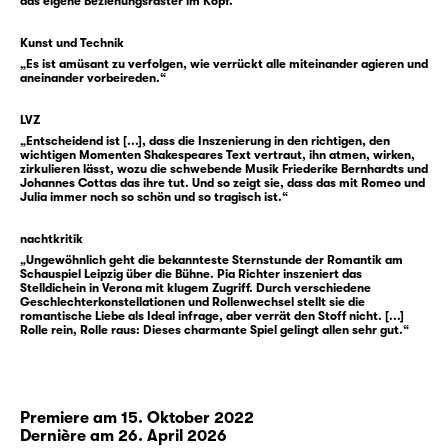
das eigene Beziehungsraster im Kopf."
davon bringt die Liebenden davon ab,
zusammen sein zu wollen. Sogar die letzte
Kunst und Technik
„Es ist amüsant zu verfolgen, wie verrückt alle miteinander agieren und
Grenze, die radikalste, weil unumkehrbare
aneinander vorbeireden.“
Entscheidung, wählen beide, um für immer
vereint zu sein.
LVZ
„Entscheidend ist [...], dass die Inszenierung in den richtigen, den
wichtigen Momenten Shakespeares Text vertraut, ihn atmen, wirken,
Nicht erst heute erscheint die Hartnäckigkeit
zirkulieren lässt, wozu die schwebende Musik Friederike Bernhardts und
Johannes Cottas das ihre tut. Und so zeigt sie, dass das mit Romeo und
des jungen Paares, unter allen Umständen
Julia immer noch so schön und so tragisch ist.“
zusammen sein zu wollen, extrem. Zu allen
Zeiten ließen sich Einwände geltend machen:
nachtkritik
dass ein einziges Treffen eine wackelige
„Ungewöhnlich geht die bekannteste Sternstunde der Romantik am
Schauspiel Leipzig über die Bühne. Pia Richter inszeniert das
Grundlage für eine lebenslange Bindung ist.
Stelldichein in Verona mit klugem Zugriff. Durch verschiedene
Geschlechterkonstellationen und Rollenwechsel stellt sie die
Oder dass Missbilligung durch die
romantische Liebe als Ideal infrage, aber verrät den Stoff nicht. [...]
Gesellschaft einem nie endenden Stresstest
Rolle rein, Rolle raus: Dieses charmante Spiel gelingt allen sehr gut.“
gleichkommt. Beides gilt nach wie vor. Doch
gerade Letzteres ist für unsere westlich
liberale Gesellschaft selten geworden.
Premiere am 15. Oktober 2022
Heiratsregeln sind abgeschafft. Beziehungen
Dernière am 26. April 2026