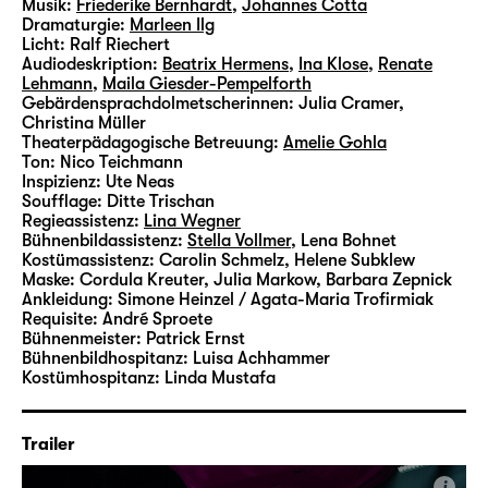
Musik:
Friederike Bernhardt
,
Johannes Cotta
In einer Zeit, in der die romantische Liebe
Dramaturgie:
Marleen Ilg
zwar noch als Sehnsuchtsort die Kinokassen
Licht:
Ralf Riechert
füllt, im sogenannten echten Leben oft mit
Audiodeskription:
Beatrix Hermens
,
Ina Klose
,
Renate
Lehmann
,
Maila Giesder-Pempelforth
Zynismus quittiert wird; was begeistert also
Gebärdensprachdolmetscherinnen:
Julia Cramer,
nach wie vor an Shakespeares berühmtestem
Christina Müller
Liebespaar? Sind Romeo und Julia in ihrer
Theaterpädagogische Betreuung:
Amelie Gohla
Ton:
Nico Teichmann
radikalen Selbstaufgabe heute der
Inspizienz:
Ute Neas
progressive Gegenentwurf?
Soufflage:
Ditte Trischan
Regieassistenz:
Lina Wegner
Bühnenbildassistenz:
Stella Vollmer
,
Lena Bohnet
Für das Schauspiel Leipzig befragt
Kostümassistenz:
Carolin Schmelz, Helene Subklew
Regisseurin Pia Richter diesen Klassiker neu.
Maske:
Cordula Kreuter, Julia Markow, Barbara Zepnick
Nach „
Ankleidung:
Ein Berg, viele
Simone Heinzel / Agata-Maria Trofirmiak
“ und „
Hotel Pink Lulu
“
Requisite:
André Sproete
ist es ihre dritte Arbeit am Haus. Richter
Bühnenmeister:
Patrick Ernst
studierte Theater- und Literaturwissenschaft
Bühnenbildhospitanz:
Luisa Achhammer
an der LMU München, bevor sie 2011 in den
Kostümhospitanz:
Linda Mustafa
Studiengang Regie der Otto Falckenberg
Schule wechselte. Ihre Inszenierungen
Trailer
führten sie unter anderem an das Theater
Regensburg, das Landestheater Schwaben,