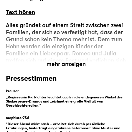
Text hören
Alles gründet auf einem Streit zwischen zwei
Familien, der sich so verfestigt hat, dass der
Grund schon kein Thema mehr ist. Dem zum
Hohn werden die einzigen Kinder der
Familien ein Liebespaar. Romeo und Julia
treffen sich auf einem Fest und verlieben sich
mehr anzeigen
auf den ersten Blick. Der Streit der Eltern
hindert sie nicht an ihrem Entschluss,
Pressestimmen
zusammen zu sein: Sie heiraten heimlich.
Dies könnte ein Anlass zur Aussöhnung beider
kreuzer
Lager sein. Doch ihr Versprechen aneinander
„Regisseurin Pia Richter leuchtet auch in die entlegeneren Winkel des
Shakespeare-Dramas und zeichnet eine große Vielfalt von
wird weiter auf die Probe gestellt: Julia soll
Geschlechterrollen."
einen anderen Mann heiraten, Romeo wird in
einen Kampf mit ihrem Cousin gedrängt und
mephisto 97.6
zu dessen Mörder. Es folgt Verbannung.
"Dieser Abend wirkt nach – arbeitet sich durch persönliche
Erfahrungen, hinterfragt eingefahrene heteronormative Muster und
Äußerst schwierige Bedingungen. Doch nichts