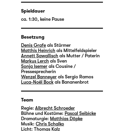
Spieldauer
ca. 1:30, keine Pause
Besetzung
Denis Grafe
als Stürmer
Matthis Heinrich
als Mittelfeldspieler
Annett Sawallisch
als Mutter / Paterin
Markus Lerch
als Sven
Sonja Isemer
als Cousine /
Pressesprecherin
Wenzel Banneyer
als Sergio Ramos
Luca-Noél Bock
als Bananenbrot
Team
Regie:
Albrecht Schroeder
Bühne und Kostüme:
Pascal Seibicke
Dramaturgie:
Matthias Döpke
Musik:
Chris Schalko
Licht:
Thomas Kalz