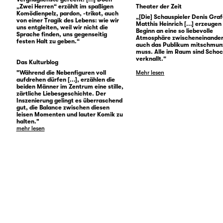
„Zwei Herren“ erzählt im spaßigen
Theater der Zeit
Komödienpelz, pardon, -trikot, auch
„[Die] Schauspieler Denis Gra
von einer Tragik des Lebens: wie wir
Matthis Heinrich [...] erzeugen
uns entgleiten, weil wir nicht die
Beginn an eine so liebevolle
Sprache finden, uns gegenseitig
Atmosphäre zwischeneinander
festen Halt zu geben.“
auch das Publikum mitschmun
muss. Alle im Raum sind Scho
verknallt.“
Das Kulturblog
"Während die Nebenfiguren voll
Mehr lesen
aufdrehen dürfen [...], erzählen die
beiden Männer im Zentrum eine stille,
zärtliche Liebesgeschichte. Der
Inszenierung gelingt es überraschend
gut, die Balance zwischen diesen
leisen Momenten und lauter Komik zu
halten."
mehr lesen