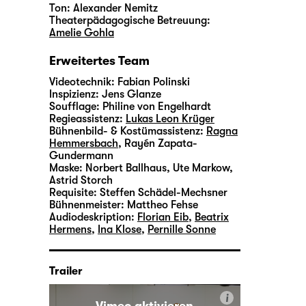
Ton:
Alexander Nemitz
Theaterpädagogische Betreuung:
Amelie Gohla
Erweitertes Team
Videotechnik:
Fabian Polinski
Inspizienz:
Jens Glanze
Soufflage:
Philine von Engelhardt
Regieassistenz:
Lukas Leon Krüger
Bühnenbild- & Kostümassistenz:
Ragna
Hemmersbach
,
Rayén Zapata-
Gundermann
Maske:
Norbert Ballhaus, Ute Markow,
Astrid Storch
Requisite:
Steffen Schädel-Mechsner
Bühnenmeister:
Mattheo Fehse
Audiodeskription:
Florian Eib
,
Beatrix
Hermens
,
Ina Klose
,
Pernille Sonne
Trailer
i