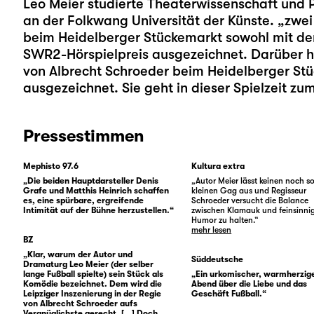
Leo Meier
studierte Theaterwissenschaft und 
an der Folkwang Universität der Künste. „zwe
beim Heidelberger Stückemarkt sowohl mit de
SWR2-Hörspielpreis ausgezeichnet. Darüber hi
von
Albrecht Schroeder
beim Heidelberger Stü
ausgezeichnet. Sie geht in dieser Spielzeit zu
Pressestimmen
Mephisto 97.6
Kultura extra
„Die beiden Hauptdarsteller Denis
„Autor Meier lässt keinen noch s
Grafe und Matthis Heinrich schaffen
kleinen Gag aus und Regisseur
es, eine spürbare, ergreifende
Schroeder versucht die Balance
Intimität auf der Bühne herzustellen.“
zwischen Klamauk und feinsinn
Humor zu halten.“
mehr lesen
BZ
„Klar, warum der Autor und
Süddeutsche
Dramaturg Leo Meier (der selber
lange Fußball spielte) sein Stück als
„Ein urkomischer, warmherzig
Komödie bezeichnet. Dem wird die
Abend über die Liebe und das
Leipziger Inszenierung in der Regie
Geschäft Fußball.“
von Albrecht Schroeder aufs
Vergnüglichste gerecht. [...] Doch