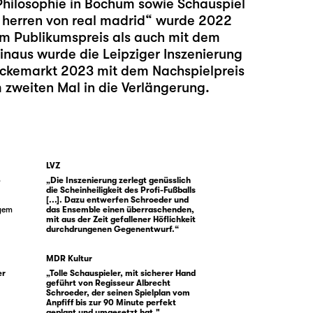
Philosophie in Bochum sowie Schauspiel
i herren von real madrid“ wurde 2022
m Publikumspreis als auch mit dem
naus wurde die Leipziger Inszenierung
ckemarkt 2023 mit dem Nachspielpreis
m zweiten Mal in die Verlängerung.
LVZ
o
„Die Inszenierung zerlegt genüsslich
die Scheinheiligkeit des Profi-Fußballs
[...]. Dazu entwerfen Schroeder und
igem
das Ensemble einen überraschenden,
mit aus der Zeit gefallener Höflichkeit
durchdrungenen Gegenentwurf.“
MDR Kultur
er
„Tolle Schauspieler, mit sicherer Hand
geführt von Regisseur Albrecht
Schroeder, der seinen Spielplan vom
Anpfiff bis zur 90 Minute perfekt
geplant und umgesetzt hat."