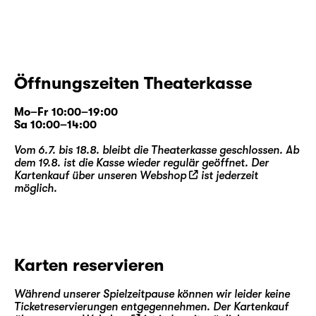
Natur.
Mit Ernsthaftigkeit, Emotion, aber auch Witz
soll das Stück in einzelnen Episoden von der
besonderen Beziehung zwischen Menschen
Öffnungszeiten Theaterkasse
und Pflanzen erzählen. Die hat
schlussendlich sehr viel Ähnlichkeit mit der
Mo–Fr 10:00–19:00
Beziehung der Menschen untereinander.
Sa 10:00–14:00
Vom 6.7. bis 18.8. bleibt die Theaterkasse geschlossen. Ab
dem 19.8. ist die Kasse wieder regulär geöffnet. Der
Interlude Inn (Premiere)
Kartenkauf über unseren
Webshop
ist jederzeit
möglich.
Tanztheaterstück von Clara Sjölin
mit der Juniorcompany der Älteren (14-18
Jahre)
Karten reservieren
Die Reisenden erreichen ihren temporären
Während unserer Spielzeitpause können wir leider keine
Aufenthaltsort: Interlude Inn. Ein Ort
Ticketreservierungen entgegennehmen. Der Kartenkauf
des Übergangs zwischen Aufbruch und