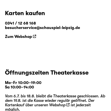
dem mittlerweile weltberühmten Pseudonym
Lewis Carroll den zweiten Band „Alice hinter
Karten kaufen
den Spiegeln“. Weit mehr als eine
Fortsetzung, entführt die Geschichte in eine
0341 / 12 68 168
Welt voller Paradoxien, logisch-
besucherservice@schauspiel-leipzig.de
philosophischer Rätsel und liebenswürdig-
Zum Webshop
skurriler Zeitgenossen.
Stephan Beer
und
Georg Burger
, seit 2014
als Regie- und Autorenteam eine feste Größe
im Programm des Schauspiel Leipzig, holen
nun zum mittlerweile neunten Streich aus —
Öffnungszeiten Theaterkasse
und beleuchten eine der ganz großen Figuren
der Kinder- und Weltliteratur von ihrer zu
Mo–Fr 10:00–19:00
Unrecht unbekannteren (Spiegel-)Seite.
Sa 10:00–14:00
Vom 6.7. bis 18.8. bleibt die Theaterkasse geschlossen. Ab
dem 19.8. ist die Kasse wieder regulär geöffnet. Der
Kartenkauf über unseren
Webshop
ist jederzeit
möglich.