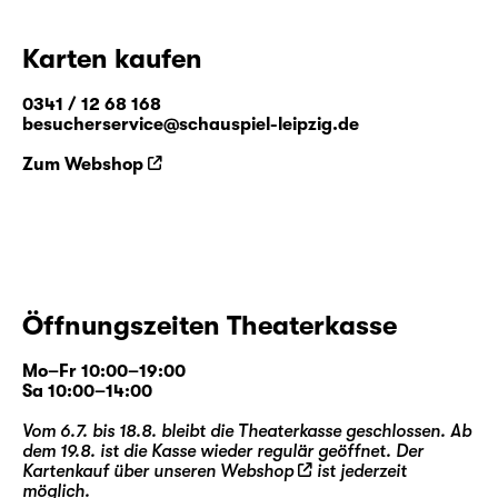
dem mittlerweile weltberühmten Pseudonym
Lewis Carroll den zweiten Band „Alice hinter
Karten kaufen
den Spiegeln“. Weit mehr als eine
Fortsetzung, entführt die Geschichte in eine
0341 / 12 68 168
Welt voller Paradoxien, logisch-
besucherservice@schauspiel-leipzig.de
philosophischer Rätsel und liebenswürdig-
Zum Webshop
skurriler Zeitgenossen.
Stephan Beer
und
Georg Burger
, seit 2014
als Regie- und Autorenteam eine feste Größe
im Programm des Schauspiel Leipzig, holen
nun zum mittlerweile neunten Streich aus —
Öffnungszeiten Theaterkasse
und beleuchten eine der ganz großen Figuren
der Kinder- und Weltliteratur von ihrer zu
Mo–Fr 10:00–19:00
Unrecht unbekannteren (Spiegel-)Seite.
Sa 10:00–14:00
Vom 6.7. bis 18.8. bleibt die Theaterkasse geschlossen. Ab
dem 19.8. ist die Kasse wieder regulär geöffnet. Der
Kartenkauf über unseren
Webshop
ist jederzeit
möglich.