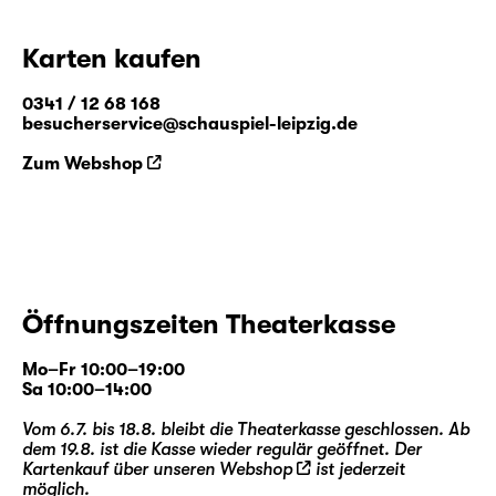
dem mittlerweile weltberühmten Pseudonym
Lewis Carroll den zweiten Band „Alice hinter
Karten kaufen
den Spiegeln“. Weit mehr als eine
Fortsetzung, entführt die Geschichte in eine
0341 / 12 68 168
Welt voller Paradoxien, logisch-
besucherservice@schauspiel-leipzig.de
philosophischer Rätsel und liebenswürdig-
Zum Webshop
skurriler Zeitgenossen.
Stephan Beer
und
Georg Burger
, seit 2014
als Regie- und Autorenteam eine feste Größe
im Programm des Schauspiel Leipzig, holen
nun zum mittlerweile neunten Streich aus —
Öffnungszeiten Theaterkasse
und beleuchten eine der ganz großen Figuren
der Kinder- und Weltliteratur von ihrer zu
Mo–Fr 10:00–19:00
Unrecht unbekannteren (Spiegel-)Seite.
Sa 10:00–14:00
Vom 6.7. bis 18.8. bleibt die Theaterkasse geschlossen. Ab
dem 19.8. ist die Kasse wieder regulär geöffnet. Der
Kartenkauf über unseren
Webshop
ist jederzeit
möglich.