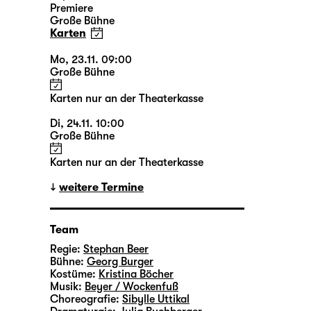
Premiere
Große Bühne
Karten
Mo, 23.11. 09:00
Große Bühne
Karten nur an der Theaterkasse
Di, 24.11. 10:00
Große Bühne
Karten nur an der Theaterkasse
weitere Termine
Team
Regie:
Stephan Beer
Bühne:
Georg Burger
Kostüme:
Kristina Böcher
Musik:
Beyer / Wockenfuß
Choreografie:
Sibylle Uttikal