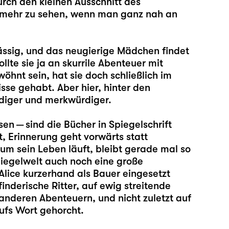
urch den kleinen Ausschnitt des
t mehr zu sehen, wenn man ganz nah an
ässig, und das neugierige Mädchen findet
llte sie ja an skurrile Abenteuer mit
hnt sein, hat sie doch schließlich im
se gehabt. Aber hier, hinter den
diger und merkwürdiger.
en — sind die Bücher in Spiegelschrift
t, Erinnerung geht vorwärts statt
um sein Leben läuft, bleibt gerade mal so
iegelwelt auch noch eine große
 Alice kurzerhand als Bauer eingesetzt
rfinderische Ritter, auf ewig streitende
anderen Abenteuern, und nicht zuletzt auf
ufs Wort gehorcht.