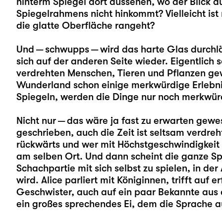
hinterm Spiegel dort aussehen, wo der Blick d
Spiegelrahmens nicht hinkommt? Vielleicht is
die glatte Oberfläche rangeht?
Und — schwupps — wird das harte Glas durchl
sich auf der anderen Seite wieder. Eigentlich so
verdrehten Menschen, Tieren und Pflanzen gewö
Wunderland schon einige merkwürdige Erlebnis
Spiegeln, werden die Dinge nur noch merkwür
Nicht nur — das wäre ja fast zu erwarten gewes
geschrieben, auch die Zeit ist seltsam verdreh
rückwärts und wer mit Höchstgeschwindigkeit 
am selben Ort. Und dann scheint die ganze Sp
Schachpartie mit sich selbst zu spielen, in der
wird. Alice parliert mit Königinnen, trifft auf e
Geschwister, auch auf ein paar Bekannte aus 
ein großes sprechendes Ei, dem die Sprache a