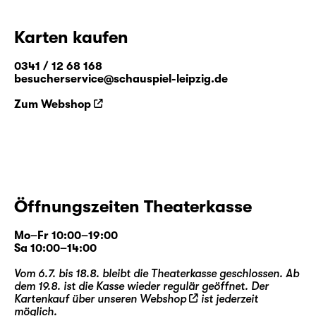
dem mittlerweile weltberühmten Pseudonym
Lewis Carroll den zweiten Band „Alice hinter
Karten kaufen
den Spiegeln“. Weit mehr als eine
Fortsetzung, entführt die Geschichte in eine
0341 / 12 68 168
Welt voller Paradoxien, logisch-
besucherservice@schauspiel-leipzig.de
philosophischer Rätsel und liebenswürdig-
Zum Webshop
skurriler Zeitgenossen.
Stephan Beer
und
Georg Burger
, seit 2014
als Regie- und Autorenteam eine feste Größe
im Programm des Schauspiel Leipzig, holen
nun zum mittlerweile neunten Streich aus —
Öffnungszeiten Theaterkasse
und beleuchten eine der ganz großen Figuren
der Kinder- und Weltliteratur von ihrer zu
Mo–Fr 10:00–19:00
Unrecht unbekannteren (Spiegel-)Seite.
Sa 10:00–14:00
Vom 6.7. bis 18.8. bleibt die Theaterkasse geschlossen. Ab
dem 19.8. ist die Kasse wieder regulär geöffnet. Der
Kartenkauf über unseren
Webshop
ist jederzeit
möglich.