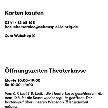
dem mittlerweile weltberühmten Pseudonym
Lewis Carroll den zweiten Band „Alice hinter
Karten kaufen
den Spiegeln“. Weit mehr als eine
Fortsetzung, entführt die Geschichte in eine
0341 / 12 68 168
Welt voller Paradoxien, logisch-
besucherservice@schauspiel-leipzig.de
philosophischer Rätsel und liebenswürdig-
Zum Webshop
skurriler Zeitgenossen.
Stephan Beer
und
Georg Burger
, seit 2014
als Regie- und Autorenteam eine feste Größe
im Programm des Schauspiel Leipzig, holen
nun zum mittlerweile neunten Streich aus —
Öffnungszeiten Theaterkasse
und beleuchten eine der ganz großen Figuren
der Kinder- und Weltliteratur von ihrer zu
Mo–Fr 10:00–19:00
Unrecht unbekannteren (Spiegel-)Seite.
Sa 10:00–14:00
Vom 6.7. bis 18.8. bleibt die Theaterkasse geschlossen. Ab
dem 19.8. ist die Kasse wieder regulär geöffnet. Der
Kartenkauf über unseren
Webshop
ist jederzeit
möglich.