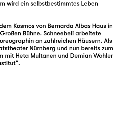
wem wird ein selbstbestimmtes Leben
dem Kosmos von Bernarda Albas Haus in
 Großen Bühne. Schneebeli arbeitete
horeographin an zahlreichen Häusern. Als
taatstheater Nürnberg und nun bereits zum
am mit
Heta Multanen
und
Demian Wohler
stitut“.