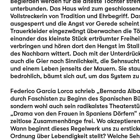
Begierden werden für die älteste Tochter streng 
unterbunden. Das Haus wird zum geschlossene
Vollstreckerin von Tradition und Ehrbegriff. 
ausgesperrt und die Angst vor Gerede scheint
Trauerkleider eingezwängt überwachen die Töc
einander das kleinste Stück erträumter Freihei
verbringen und hören dort den Hengst im Stall 
des Nachbarn wittert. Doch mit der Unterdrüc
auch die Gier nach Sinnlichkeit, die Sehnsuch
und einem Leben jenseits der Mauern. Sie stau
bedrohlich, bäumt sich auf, um das System zu
Federico García Lorca schrieb „Bernarda Alba
durch Faschisten zu Beginn des Spanischen Bürge
sondern wohl auch sein radikalstes Theaterstü
„Drama von den Frauen in Spaniens Dörfern“ s
zeitlose Zusammenhänge frei. Wo akzeptieren 
Wann beginnt dieses Regelwerk uns zu erstick
Ordnung über Lebendigkeit stellt? Welche Se