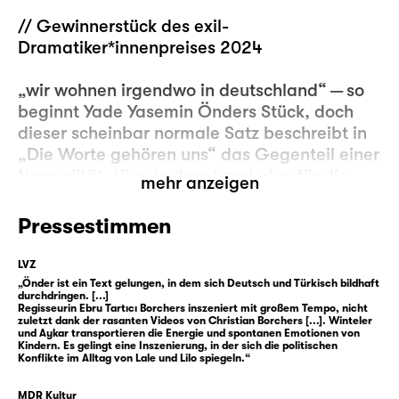
// Gewinnerstück des exil-
Dramatiker*innenpreises 2024
„wir wohnen irgendwo in deutschland“ — so
beginnt Yade Yasemin Önders Stück, doch
dieser scheinbar normale Satz beschreibt in
„Die Worte gehören uns“ das Gegenteil einer
Normalität. Hier, in dem Land, das für die
mehr anzeigen
Familie von Lale und Lilo ein Zufluchtsort ist,
scheint im familiären Mikrokosmos nichts zu
Pressestimmen
stimmen: Mama liegt nur noch auf der
Couch, seit Papa ihr das Schreiben verboten
LVZ
hat. Lilo muss damit klarkommen, dass er
„Önder ist ein Text gelungen, in dem sich Deutsch und Türkisch bildhaft
durchdringen. [...]
einen „Mädchennamen“ trägt. Und als
Regisseurin Ebru Tartıcı Borchers inszeniert mit großem Tempo, nicht
zuletzt dank der rasanten Videos von Christian Borchers [...]. Winteler
Einzige in der Familie spricht Lale kein
und Aykar transportieren die Energie und spontanen Emotionen von
Türkisch. Als die Dinge um sie herum zu
Kindern. Es gelingt eine Inszenierung, in der sich die politischen
Konflikte im Alltag von Lale und Lilo spiegeln.“
verschwinden beginnen, und schließlich
sogar Mama nicht mehr zu finden ist, scheint
MDR Kultur