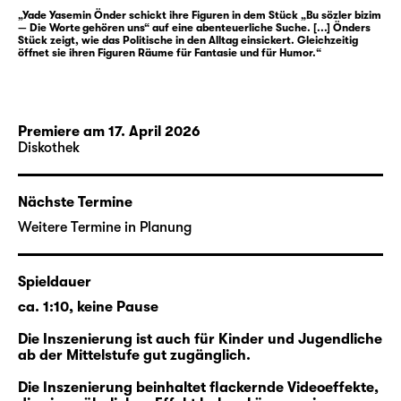
der letzte Halt für die beiden Kinder verloren.
„Yade Yasemin Önder schickt ihre Figuren in dem Stück „Bu sözler bizim
— Die Worte gehören uns“ auf eine abenteuerliche Suche. [...] Önders
Stück zeigt, wie das Politische in den Alltag einsickert. Gleichzeitig
Warum Lale mit ihrer Elternsprache so gar
öffnet sie ihren Figuren Räume für Fantasie und für Humor.“
nichts anfangen kann, warum Mamas
Schreiben, das ihr wichtig war, alle in Gefahr
bringt, wieso die Wörter und die Sätze
Premiere am 17. April 2026
auseinanderfallen zu einzelnen Buchstaben
Diskothek
— und was dieses Zerfallen mit der Politik in
der Türkei, dem Land, aus dem Lales und
Nächste Termine
Lilos Eltern fliehen mussten, zu tun hat — das
finden die beiden Geschwister mit der Hilfe
Weitere Termine in Planung
eines ganz unerwarteten, neuen und doch
uralten Freundes heraus: ein sprechendes
Spieldauer
und fliegendes Sofa, das sie auf eine
ca. 1:10, keine Pause
märchenhafte Reise durch ganz Europa
entführt.
Die Inszenierung ist auch für Kinder und Jugendliche
ab der Mittelstufe gut zugänglich.
Die Reise der Geschwister bringt sie räumlich
Die Inszenierung beinhaltet flackernde Videoeffekte,
ihrer Herkunft näher, sie führt aber auch