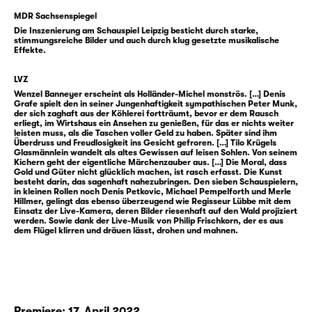
Aufstieg. Gehandelt wird alles, was das Herz
MDR Sachsenspiegel
begehrt — Glück, Gier und ganze
Die Inszenierung am Schauspiel Leipzig besticht durch starke,
Lebenswege. Ein sehr erwachsenes Märchen
stimmungsreiche Bilder und auch durch klug gesetzte musikalische
Effekte.
über den schönen Schein und ein Herz aus
Stein.
LVZ
Wenzel Banneyer erscheint als Holländer-Michel monströs. […] Denis
Hauffs „Das kalte Herz“, erschienen 1827,
Grafe spielt den in seiner Jungenhaftigkeit sympathischen Peter Munk,
der sich zaghaft aus der Köhlerei fortträumt, bevor er dem Rausch
entfaltet diese Erzählung in faszinierend
erliegt, im Wirtshaus ein Ansehen zu genießen, für das er nichts weiter
leisten muss, als die Taschen voller Geld zu haben. Später sind ihm
dunkel leuchtender Sprache. In großen
Überdruss und Freudlosigkeit ins Gesicht gefroren. […] Tilo Krügels
Bildern bringt Intendant Enrico Lübbe es auf
Glasmännlein wandelt als altes Gewissen auf leisen Sohlen. Von seinem
Kichern geht der eigentliche Märchenzauber aus. […] Die Moral, dass
die Bühne des Schauspiel Leipzig — im Team
Gold und Güter nicht glücklich machen, ist rasch erfasst. Die Kunst
besteht darin, das sagenhaft nahezubringen. Den sieben Schauspielern,
mit dem Bühnenbildner Etienne Pluss,
in kleinen Rollen noch Denis Petkovic, Michael Pempelforth und Merle
Kostümbildnerin Bianca Deigner und dem
Hillmer, gelingt das ebenso überzeugend wie Regisseur Lübbe mit dem
Einsatz der Live-Kamera, deren Bilder riesenhaft auf den Wald projiziert
Leipziger Jazz-Musiker Philip Frischkorn, der
werden. Sowie dank der Live-Musik von Philip Frischkorn, der es aus
dem Flügel klirren und dräuen lässt, drohen und mahnen.
die Inszenierung live am Flügel begleitet.
Intendant Enrico Lübbe bringt „Das kalte
Herz“ als Inszenierung für alle ab 10 Jahren
auf die Bühne, im Team mit dem
Premiere: 17. April 2022