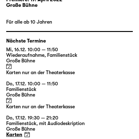
Bühnenbildner Etienne Pluss, der
Große Bühne
Kostümbildnerin Bianca Deigner und dem
Leipziger Jazz-Musiker Philip Frischkorn, der
Für alle ab 10 Jahren
die musikalische Gestaltung der Inszenierung
entwickelt.
Nächste Termine
Mi, 16.12. 10:00 — 11:50
Rollenbilder: Glasmännlein
Wiederaufnahme
,
Familienstück
Große Bühne
und Holländer-Michel in
Paartherapie
Karten nur an der Theaterkasse
Do, 17.12. 10:00 — 11:50
Familienstück
i
Große Bühne
Inhalte aktivieren
Karten nur an der Theaterkasse
Do, 17.12. 19:30 — 21:20
Familienstück
,
mit Audiodeskription
Jetzt aktivieren
Große Bühne
Karten