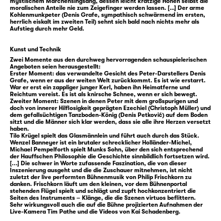
mystischem Märchensingsang, dessen leicht kratzige Höhen selbst die
moralischen Anteile nie zum Zeigefinger werden lassen. […] Der arme
Glasmännlein auslassen. Aber wo das
Kohlenmunkpeter (Denis Grafe, sympathisch schwärmend im ersten,
Glasmännlein ist, da wartet auch der
herrlich eiskalt im zweiten Teil) sehnt sich bald nach nichts mehr als
Aufstieg durch mehr Geld.
Holländer-Michel in der Nähe, als ein
skrupelloser Wunsch-Erfüller für alle, die die
Kunst und Technik
große Gier umtreibt. Lebendiges Herz gegen
Zwei Momente aus den durchweg hervorragenden schauspielerischen
Angeboten seien herausgestellt:
unbegrenzten Kredit, lautet Holländer-
Erster Moment: das verwandelte Gesicht des Peter-Darstellers Denis
Michels Geschäftsmodell. Peter willigt ein
Grafe, wenn er aus der weiten Welt zurückkommt. Es ist wie erstarrt.
War er erst ein zappliger junger Kerl, haben ihn Heimatferne und
und trägt ab da Stein statt Herz.
Reichtum vereist. Es ist als knirsche Schnee, wenn er sich bewegt.
Zweiter Moment: Szenen in denen Peter mit dem großspurigen und
Sein Aufstieg beginnt. Bis er realisiert: Fast
doch von innerer Hilflosigkeit geprägten Ezechiel (Christoph Müller) und
niemand um ihn herum hat überhaupt noch
dem gefallsüchtigen Tanzboden-König (Denis Petković) auf dem Boden
sitzt und die Männer sich klar werden, dass sie alle ihre Herzen versetzt
ein Herz. Aber: Einen Wunsch hat Peter beim
haben.
Tilo Krügel spielt das Glasmännlein und führt auch durch das Stück.
Glasmännlein bis zuletzt immer noch frei …
Wenzel Banneyer ist ein brutaler schrecklicher Holländer-Michel,
Michael Pempelforth spielt Munks Sohn, über den sich entsprechend
der Hauffschen Philosophie die Geschichte sinnbildlich fortsetzen wird.
Der Schwarzwald in Wilhelm Hauffs „Das
[...] Die schwer in Worte zufassende Faszination, die von dieser
Inszenierung ausgeht und die die Zuschauer mitnehmen, ist nicht
kalte Herz“ ist ein sagenhafter Zauberwald.
zuletzt der live performten Bühnenmusik von Philip Frischkorn zu
danken. Frischkorn läuft um den kleinen, vor dem Bühnenportal
Ein Ort, an dem Holz zu Kohle und Glas
stehenden Flügel spielt und schlägt und zupft hochkonzentriert die
verwandelt wird — und zu Geld und Erfolg.
Seiten des Instruments – Klänge, die die Szenen virtuos beflittern.
Sehr wirkungsvoll auch die auf die Bühne projizierten Aufnahmen der
Eine Fabrik der Träume vom schnellen
Live-Kamera Tim Pathe und die Videos von Kai Schadenberg.