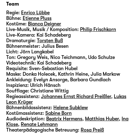
Team
Regie:
Enrico Lübbe
Bühne:
Etienne Pluss
Kostüme:
Bianca Deigner
Live-Musik, Musik / Komposition:
Philip Frischkorn
Live-Kamera:
Kai Schadeberg
Dramaturgie:
Torsten Buß
Bühnenmeister:
Julius Besen
Licht:
Jörn Langkabel
Ton:
Gregory Weis, Nico Teichmann, Udo Schulze
Videotechnik:
Kai Schadeberg
Requisite:
Sven-Sebastian Hubel
Maske:
Donka Holecek, Kathrin Heine, Julia Markow
Ankleidung:
Evelyn Ansorge, Barbara Gundlach
lnspizienz:
Ulrich Hänsch
Soufflage:
Christiane Wittig
Regieassistenz:
Johannes Ernst Richard Preißler
,
Lukas
Leon Krüger
Bühnenbildassistenz:
Helene Subklew
Kostümassistenz:
Sabine Born
Audiodeskription:
Beatrix Hermens
,
Matthias Huber
,
Ina
Klose
,
Renate Lehmann
Theaterpädagogische Betreuung:
Rosa Preiß