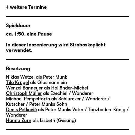
weitere Termine
Spieldauer
ca. 1:50, eine Pause
In dieser Inszenierung wird Stroboskoplicht
verwendet.
Besetzung
Niklas Wetzel
als Peter Munk
Tilo Krügel
als Glasmännlein
Wenzel Banneyer
als Holländer-Michel
Christoph Müller
als Ezechiel / Wanderer
Michael Pempelforth
als Schlurcker / Wanderer /
Kutscher / Peter Munks Sohn
Denis Petković
als Peter Munks Vater / Tanzboden-König /
Wanderer
Hanna Zürn
als Lisbeth (Gesang)