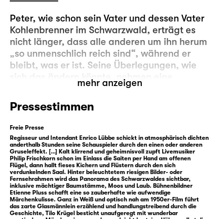
Peter, wie schon sein Vater und dessen Vater
Kohlenbrenner im Schwarzwald, erträgt es
nicht länger, dass alle anderen um ihn herum
„so unmenschlich reich sind“, während er
bleibt, was er ist. Seine Überlegungen, wie
sich das ändern könnte, nehmen eine
mehr anzeigen
ungeahnte Wendung: Er erfährt, dass er als
Sonntagskind das Glasmännlein aufsuchen
Pressestimmen
darf, das tief im Schwarzwald lebt. Bei ihm
hat er drei Wünsche frei. Wie einfach ist das!
Freie Presse
Regisseur und Intendant Enrico Lübbe schickt in atmosphärisch dichten
anderthalb Stunden seine Schauspieler durch den einen oder anderen
Doch Peters Wunsch, immer genauso viel
Gruseleffekt. […] Kalt klirrend und geheimnisvoll zupft Livemusiker
Geld zu haben wie der erfolgreiche Ezechiel,
Philip Frischkorn schon im Einlass die Saiten per Hand am offenen
Flügel, dann hallt fieses Kichern und Flüstern durch den sich
erweist sich als Fehlspekulation: Peter nimmt
verdunkelnden Saal. Hinter beleuchtetem riesigen Bilder- oder
Fernsehrahmen wird das Panorama des Schwarzwaldes sichtbar,
Ezechiel beim Würfeln das Geld ab. So
inklusive mächtiger Baumstämme, Moos und Laub. Bühnenbildner
lange, bis keiner von beiden mehr einen Taler
Etienne Pluss schafft eine so zauberhafte wie aufwendige
Märchenkulisse. Ganz in Weiß und optisch nah am 1950er-Film führt
hat. Und Peter steht mit leeren Taschen da.
das zarte Glasmännlein erzählend und handlungstreibend durch die
Geschichte, Tilo Krügel besticht unaufgeregt mit wunderbar
Seine Wut darüber will Peter am