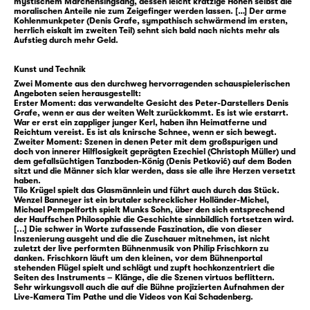
mystischem Märchensingsang, dessen leicht kratzige Höhen selbst die
moralischen Anteile nie zum Zeigefinger werden lassen. […] Der arme
Glasmännlein auslassen. Aber wo das
Kohlenmunkpeter (Denis Grafe, sympathisch schwärmend im ersten,
Glasmännlein ist, da wartet auch der
herrlich eiskalt im zweiten Teil) sehnt sich bald nach nichts mehr als
Aufstieg durch mehr Geld.
Holländer-Michel in der Nähe, als ein
skrupelloser Wunsch-Erfüller für alle, die die
Kunst und Technik
große Gier umtreibt. Lebendiges Herz gegen
Zwei Momente aus den durchweg hervorragenden schauspielerischen
Angeboten seien herausgestellt:
unbegrenzten Kredit, lautet Holländer-
Erster Moment: das verwandelte Gesicht des Peter-Darstellers Denis
Michels Geschäftsmodell. Peter willigt ein
Grafe, wenn er aus der weiten Welt zurückkommt. Es ist wie erstarrt.
War er erst ein zappliger junger Kerl, haben ihn Heimatferne und
und trägt ab da Stein statt Herz.
Reichtum vereist. Es ist als knirsche Schnee, wenn er sich bewegt.
Zweiter Moment: Szenen in denen Peter mit dem großspurigen und
Sein Aufstieg beginnt. Bis er realisiert: Fast
doch von innerer Hilflosigkeit geprägten Ezechiel (Christoph Müller) und
niemand um ihn herum hat überhaupt noch
dem gefallsüchtigen Tanzboden-König (Denis Petković) auf dem Boden
sitzt und die Männer sich klar werden, dass sie alle ihre Herzen versetzt
ein Herz. Aber: Einen Wunsch hat Peter beim
haben.
Tilo Krügel spielt das Glasmännlein und führt auch durch das Stück.
Glasmännlein bis zuletzt immer noch frei …
Wenzel Banneyer ist ein brutaler schrecklicher Holländer-Michel,
Michael Pempelforth spielt Munks Sohn, über den sich entsprechend
der Hauffschen Philosophie die Geschichte sinnbildlich fortsetzen wird.
Der Schwarzwald in Wilhelm Hauffs „Das
[...] Die schwer in Worte zufassende Faszination, die von dieser
Inszenierung ausgeht und die die Zuschauer mitnehmen, ist nicht
kalte Herz“ ist ein sagenhafter Zauberwald.
zuletzt der live performten Bühnenmusik von Philip Frischkorn zu
danken. Frischkorn läuft um den kleinen, vor dem Bühnenportal
Ein Ort, an dem Holz zu Kohle und Glas
stehenden Flügel spielt und schlägt und zupft hochkonzentriert die
verwandelt wird — und zu Geld und Erfolg.
Seiten des Instruments – Klänge, die die Szenen virtuos beflittern.
Sehr wirkungsvoll auch die auf die Bühne projizierten Aufnahmen der
Eine Fabrik der Träume vom schnellen
Live-Kamera Tim Pathe und die Videos von Kai Schadenberg.