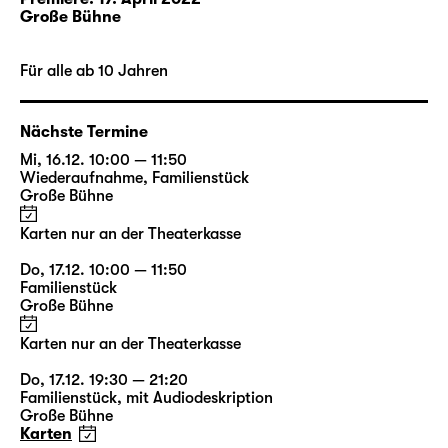
Bühnenbildner Etienne Pluss, der
Große Bühne
Kostümbildnerin Bianca Deigner und dem
Leipziger Jazz-Musiker Philip Frischkorn, der
Für alle ab 10 Jahren
die musikalische Gestaltung der Inszenierung
entwickelt.
Nächste Termine
Mi, 16.12. 10:00 — 11:50
Rollenbilder: Glasmännlein
Wiederaufnahme
,
Familienstück
Große Bühne
und Holländer-Michel in
Paartherapie
Karten nur an der Theaterkasse
Do, 17.12. 10:00 — 11:50
Familienstück
i
Große Bühne
Inhalte aktivieren
Karten nur an der Theaterkasse
Do, 17.12. 19:30 — 21:20
Familienstück
,
mit Audiodeskription
Jetzt aktivieren
Große Bühne
Karten