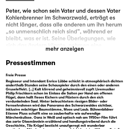
Peter, wie schon sein Vater und dessen Vater
Kohlenbrenner im Schwarzwald, erträgt es
nicht länger, dass alle anderen um ihn herum
„so unmenschlich reich sind“, während er
bleibt, was er ist. Seine Überlegungen, wie
sich das ändern könnte, nehmen eine
mehr anzeigen
ungeahnte Wendung: Er erfährt, dass er als
Sonntagskind das Glasmännlein aufsuchen
Pressestimmen
darf, das tief im Schwarzwald lebt. Bei ihm
hat er drei Wünsche frei. Wie einfach ist das!
Freie Presse
Regisseur und Intendant Enrico Lübbe schickt in atmosphärisch dichten
anderthalb Stunden seine Schauspieler durch den einen oder anderen
Doch Peters Wunsch, immer genauso viel
Gruseleffekt. […] Kalt klirrend und geheimnisvoll zupft Livemusiker
Geld zu haben wie der erfolgreiche Ezechiel,
Philip Frischkorn schon im Einlass die Saiten per Hand am offenen
Flügel, dann hallt fieses Kichern und Flüstern durch den sich
erweist sich als Fehlspekulation: Peter nimmt
verdunkelnden Saal. Hinter beleuchtetem riesigen Bilder- oder
Fernsehrahmen wird das Panorama des Schwarzwaldes sichtbar,
Ezechiel beim Würfeln das Geld ab. So
inklusive mächtiger Baumstämme, Moos und Laub. Bühnenbildner
lange, bis keiner von beiden mehr einen Taler
Etienne Pluss schafft eine so zauberhafte wie aufwendige
Märchenkulisse. Ganz in Weiß und optisch nah am 1950er-Film führt
hat. Und Peter steht mit leeren Taschen da.
das zarte Glasmännlein erzählend und handlungstreibend durch die
Geschichte, Tilo Krügel besticht unaufgeregt mit wunderbar
Seine Wut darüber will Peter am