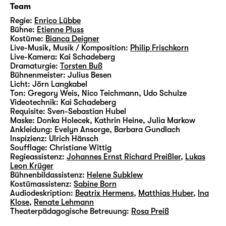
Team
Regie:
Enrico Lübbe
Bühne:
Etienne Pluss
Kostüme:
Bianca Deigner
Live-Musik, Musik / Komposition:
Philip Frischkorn
Live-Kamera:
Kai Schadeberg
Dramaturgie:
Torsten Buß
Bühnenmeister:
Julius Besen
Licht:
Jörn Langkabel
Ton:
Gregory Weis, Nico Teichmann, Udo Schulze
Videotechnik:
Kai Schadeberg
Requisite:
Sven-Sebastian Hubel
Maske:
Donka Holecek, Kathrin Heine, Julia Markow
Ankleidung:
Evelyn Ansorge, Barbara Gundlach
lnspizienz:
Ulrich Hänsch
Soufflage:
Christiane Wittig
Regieassistenz:
Johannes Ernst Richard Preißler
,
Lukas
Leon Krüger
Bühnenbildassistenz:
Helene Subklew
Kostümassistenz:
Sabine Born
Audiodeskription:
Beatrix Hermens
,
Matthias Huber
,
Ina
Klose
,
Renate Lehmann
Theaterpädagogische Betreuung:
Rosa Preiß