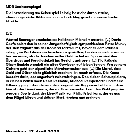
Aufstieg. Gehandelt wird alles, was das Herz
MDR Sachsenspiegel
begehrt — Glück, Gier und ganze
Die Inszenierung am Schauspiel Leipzig besticht durch starke,
Lebenswege. Ein sehr erwachsenes Märchen
stimmungsreiche Bilder und auch durch klug gesetzte musikalische
Effekte.
über den schönen Schein und ein Herz aus
Stein.
LVZ
Wenzel Banneyer erscheint als Holländer-Michel monströs. […] Denis
Hauffs „Das kalte Herz“, erschienen 1827,
Grafe spielt den in seiner Jungenhaftigkeit sympathischen Peter Munk,
der sich zaghaft aus der Köhlerei fortträumt, bevor er dem Rausch
entfaltet diese Erzählung in faszinierend
erliegt, im Wirtshaus ein Ansehen zu genießen, für das er nichts weiter
leisten muss, als die Taschen voller Geld zu haben. Später sind ihm
dunkel leuchtender Sprache. In großen
Überdruss und Freudlosigkeit ins Gesicht gefroren. […] Tilo Krügels
Bildern bringt Intendant Enrico Lübbe es auf
Glasmännlein wandelt als altes Gewissen auf leisen Sohlen. Von seinem
Kichern geht der eigentliche Märchenzauber aus. […] Die Moral, dass
die Bühne des Schauspiel Leipzig — im Team
Gold und Güter nicht glücklich machen, ist rasch erfasst. Die Kunst
besteht darin, das sagenhaft nahezubringen. Den sieben Schauspielern,
mit dem Bühnenbildner Etienne Pluss,
in kleinen Rollen noch Denis Petkovic, Michael Pempelforth und Merle
Kostümbildnerin Bianca Deigner und dem
Hillmer, gelingt das ebenso überzeugend wie Regisseur Lübbe mit dem
Einsatz der Live-Kamera, deren Bilder riesenhaft auf den Wald projiziert
Leipziger Jazz-Musiker Philip Frischkorn, der
werden. Sowie dank der Live-Musik von Philip Frischkorn, der es aus
dem Flügel klirren und dräuen lässt, drohen und mahnen.
die Inszenierung live am Flügel begleitet.
Intendant Enrico Lübbe bringt „Das kalte
Herz“ als Inszenierung für alle ab 10 Jahren
auf die Bühne, im Team mit dem
Premiere: 17. April 2022