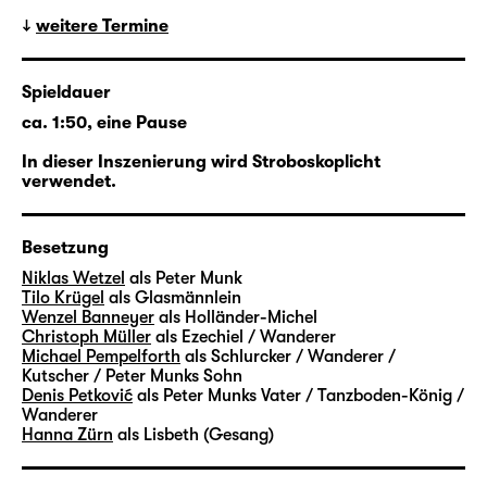
weitere Termine
Spieldauer
ca. 1:50, eine Pause
In dieser Inszenierung wird Stroboskoplicht
verwendet.
Besetzung
Niklas Wetzel
als Peter Munk
Tilo Krügel
als Glasmännlein
Wenzel Banneyer
als Holländer-Michel
Christoph Müller
als Ezechiel / Wanderer
Michael Pempelforth
als Schlurcker / Wanderer /
Kutscher / Peter Munks Sohn
Denis Petković
als Peter Munks Vater / Tanzboden-König /
Wanderer
Hanna Zürn
als Lisbeth (Gesang)