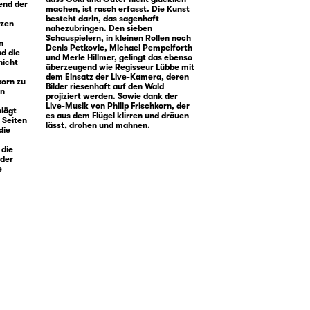
end der
machen, ist rasch erfasst. Die Kunst
besteht darin, das sagenhaft
tzen
nahezubringen. Den sieben
Schauspielern, in kleinen Rollen noch
n
Denis Petkovic, Michael Pempelforth
nd die
und Merle Hillmer, gelingt das ebenso
nicht
überzeugend wie Regisseur Lübbe mit
dem Einsatz der Live-Kamera, deren
korn zu
Bilder riesenhaft auf den Wald
en
projiziert werden. Sowie dank der
Live-Musik von Philip Frischkorn, der
hlägt
es aus dem Flügel klirren und dräuen
 Seiten
lässt, drohen und mahnen.
die
 die
 der
e