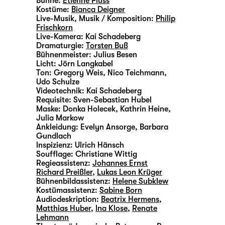
Bühne:
Etienne Pluss
Kostüme:
Bianca Deigner
Live-Musik, Musik / Komposition:
Philip
Frischkorn
Live-Kamera:
Kai Schadeberg
Dramaturgie:
Torsten Buß
Bühnenmeister:
Julius Besen
Licht:
Jörn Langkabel
Ton:
Gregory Weis, Nico Teichmann,
Udo Schulze
Videotechnik:
Kai Schadeberg
Requisite:
Sven-Sebastian Hubel
Maske:
Donka Holecek, Kathrin Heine,
Julia Markow
Ankleidung:
Evelyn Ansorge, Barbara
Gundlach
lnspizienz:
Ulrich Hänsch
Soufflage:
Christiane Wittig
Regieassistenz:
Johannes Ernst
Richard Preißler
,
Lukas Leon Krüger
Bühnenbildassistenz:
Helene Subklew
Kostümassistenz:
Sabine Born
Audiodeskription:
Beatrix Hermens
,
Matthias Huber
,
Ina Klose
,
Renate
Lehmann