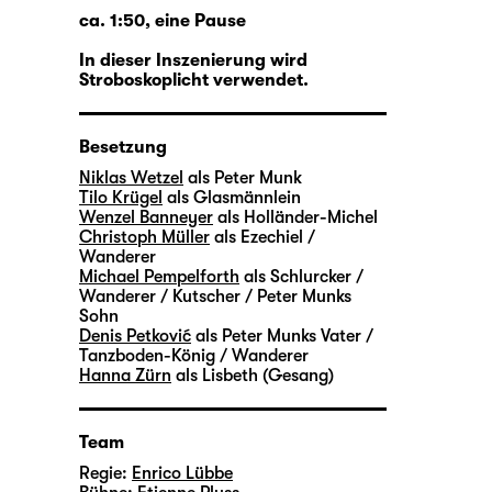
ca. 1:50, eine Pause
In dieser Inszenierung wird
Stroboskoplicht verwendet.
Besetzung
Niklas Wetzel
als Peter Munk
Tilo Krügel
als Glasmännlein
Wenzel Banneyer
als Holländer-Michel
Christoph Müller
als Ezechiel /
Wanderer
Michael Pempelforth
als Schlurcker /
Wanderer / Kutscher / Peter Munks
Sohn
Denis Petković
als Peter Munks Vater /
Tanzboden-König / Wanderer
Hanna Zürn
als Lisbeth (Gesang)
Team
Regie:
Enrico Lübbe