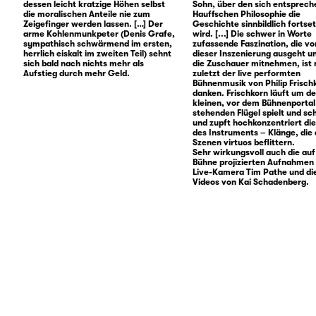
dessen leicht kratzige Höhen selbst
Sohn, über den sich entsprech
die moralischen Anteile nie zum
Hauffschen Philosophie die
Zeigefinger werden lassen. […] Der
Geschichte sinnbildlich fortse
arme Kohlenmunkpeter (Denis Grafe,
wird. [...] Die schwer in Worte
sympathisch schwärmend im ersten,
zufassende Faszination, die vo
herrlich eiskalt im zweiten Teil) sehnt
dieser Inszenierung ausgeht u
sich bald nach nichts mehr als
die Zuschauer mitnehmen, ist 
Aufstieg durch mehr Geld.
zuletzt der live performten
Bühnenmusik von Philip Frisch
danken. Frischkorn läuft um d
kleinen, vor dem Bühnenportal
stehenden Flügel spielt und sc
und zupft hochkonzentriert die
des Instruments – Klänge, die 
Szenen virtuos beflittern.
Sehr wirkungsvoll auch die auf
Bühne projizierten Aufnahmen
Live-Kamera Tim Pathe und di
Videos von Kai Schadenberg.