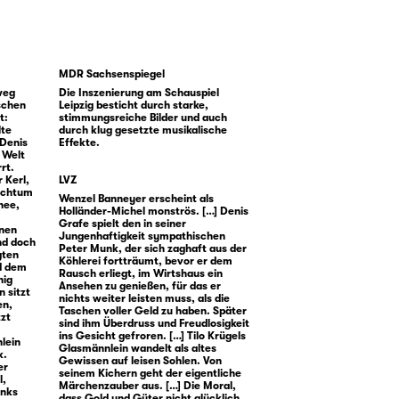
MDR Sachsenspiegel
weg
Die Inszenierung am Schauspiel
schen
Leipzig besticht durch starke,
t:
stimmungsreiche Bilder und auch
lte
durch klug gesetzte musikalische
 Denis
Effekte.
 Welt
rt.
r Kerl,
LVZ
ichtum
Wenzel Banneyer erscheint als
hnee,
Holländer-Michel monströs. […] Denis
Grafe spielt den in seiner
enen
Jungenhaftigkeit sympathischen
nd doch
Peter Munk, der sich zaghaft aus der
gten
Köhlerei fortträumt, bevor er dem
nd dem
Rausch erliegt, im Wirtshaus ein
nig
Ansehen zu genießen, für das er
 sitzt
nichts weiter leisten muss, als die
en,
Taschen voller Geld zu haben. Später
tzt
sind ihm Überdruss und Freudlosigkeit
ins Gesicht gefroren. […] Tilo Krügels
nlein
Glasmännlein wandelt als altes
k.
Gewissen auf leisen Sohlen. Von
er
seinem Kichern geht der eigentliche
l,
Märchenzauber aus. […] Die Moral,
unks
dass Gold und Güter nicht glücklich