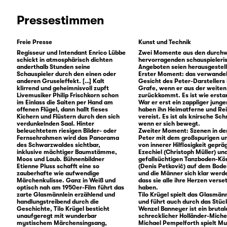
Pressestimmen
Freie Presse
Kunst und Technik
Regisseur und Intendant Enrico Lübbe
Zwei Momente aus den durch
schickt in atmosphärisch dichten
hervorragenden schauspieleri
anderthalb Stunden seine
Angeboten seien herausgestell
Schauspieler durch den einen oder
Erster Moment: das verwande
anderen Gruseleffekt. […] Kalt
Gesicht des Peter-Darstellers
klirrend und geheimnisvoll zupft
Grafe, wenn er aus der weiten
Livemusiker Philip Frischkorn schon
zurückkommt. Es ist wie erstar
im Einlass die Saiten per Hand am
War er erst ein zappliger junge
offenen Flügel, dann hallt fieses
haben ihn Heimatferne und Re
Kichern und Flüstern durch den sich
vereist. Es ist als knirsche Sc
verdunkelnden Saal. Hinter
wenn er sich bewegt.
beleuchtetem riesigen Bilder- oder
Zweiter Moment: Szenen in d
Fernsehrahmen wird das Panorama
Peter mit dem großspurigen u
des Schwarzwaldes sichtbar,
von innerer Hilflosigkeit geprä
inklusive mächtiger Baumstämme,
Ezechiel (Christoph Müller) u
Moos und Laub. Bühnenbildner
gefallsüchtigen Tanzboden-Kö
Etienne Pluss schafft eine so
(Denis Petković) auf dem Boden
zauberhafte wie aufwendige
und die Männer sich klar werd
Märchenkulisse. Ganz in Weiß und
dass sie alle ihre Herzen verse
optisch nah am 1950er-Film führt das
haben.
zarte Glasmännlein erzählend und
Tilo Krügel spielt das Glasmän
handlungstreibend durch die
und führt auch durch das Stüc
Geschichte, Tilo Krügel besticht
Wenzel Banneyer ist ein brutal
unaufgeregt mit wunderbar
schrecklicher Holländer-Miche
mystischem Märchensingsang,
Michael Pempelforth spielt M