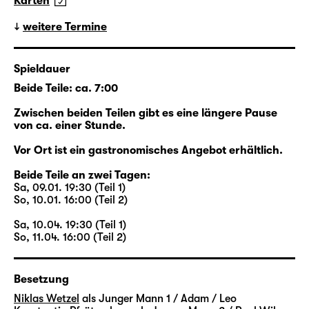
Karten
das Walter dem jungen Eric zuerkennt.
Beide lernen sich eher zufällig kennen, beide
weitere Termine
sind auf ihre Art allein: Walter ist es gewohnt,
dass sein Mann Henry für
Spieldauer
Geschäftsverhandlungen in der ganzen Welt
Beide Teile: ca. 7:00
unterwegs ist; Erics Freund Toby ist seit
Wochen versunken in den Proben für das
Zwischen beiden Teilen gibt es eine längere Pause
Stück, das gerade aus seinem Erfolgsroman
von ca. einer Stunde.
„Loved Boy“ entsteht. Die neue Freundschaft
Vor Ort ist ein gastronomisches Angebot erhältlich.
zwischen Walter und Eric aber endet jäh, als
Walter plötzlich stirbt. Plötzlich zumindest für
Beide Teile an zwei Tagen:
Sa, 09.01. 19:30 (Teil 1)
alle anderen: Er hatte niemandem von seiner
So, 10.01. 16:00 (Teil 2)
Krebserkrankung erzählt. Aber er hat Eric
eine unbekannte Welt eröffnet.
Sa, 10.04. 19:30 (Teil 1)
So, 11.04. 16:00 (Teil 2)
Beginnend im New York des Jahres 2015
kreuzen sich die Wege der Figuren: Zwei
Besetzung
Paare stehen im Zentrum der Episoden,
Niklas Wetzel
als Junger Mann 1 / Adam / Leo
Walter und Henry sowie Eric und Toby. Viele