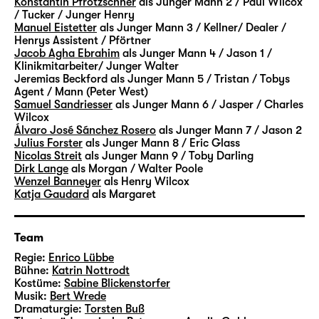
Konstantin Pfrötzschner
als Junger Mann 2 / Paul Wilcox
weitere Figuren ergänzen das „Vermächtnis“.
/ Tucker / Junger Henry
Manuel Eistetter
als Junger Mann 3 / Kellner/ Dealer /
In Szenen und Monologen, Rückblenden und
Henrys Assistent / Pförtner
Traumsequenzen begleiten wir sie alle über
Jacob Agha Ebrahim
als Junger Mann 4 / Jason 1 /
Jahre — ihre Hoffnungen, ihre Sehnsüchte
Klinikmitarbeiter/ Junger Walter
Jeremias Beckford
als Junger Mann 5 / Tristan / Tobys
und Ängste, ihre sehr verschiedenen
Agent / Mann (Peter West)
Ansichten und Lebensentwürfe. Erfolg oder
Samuel Sandriesser
als Junger Mann 6 / Jasper / Charles
Geborgenheit, Privates oder Politisches —
Wilcox
Álvaro José Sánchez Rosero
als Junger Mann 7 / Jason 2
gibt es das nur einzeln oder auch zusammen?
Julius Forster
als Junger Mann 8 / Eric Glass
Die Lebenswege der Figuren werden geprägt
Nicolas Streit
als Junger Mann 9 / Toby Darling
von individuellen Entscheidungen — aber
Dirk Lange
als Morgan / Walter Poole
Wenzel Banneyer
als Henry Wilcox
mehr noch von Umständen und Bedingungen,
Katja Gaudard
als Margaret
die lange vor ihnen selbst in Geltung
getreten sind. Vermächtnisse
gewissermaßen.
Team
Regie:
Enrico Lübbe
Mit Walter, Mitte 60, und Eric, Anfang 30,
Bühne:
Katrin Nottrodt
Kostüme:
Sabine Blickenstorfer
begegnen sich auch zwei Generationen eines
Musik:
Bert Wrede
Lebensentwurfs, die unterschiedlicher
Dramaturgie:
Torsten Buß