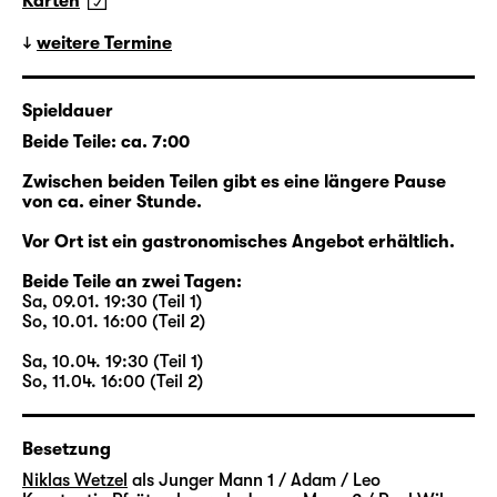
Karten
das Walter dem jungen Eric zuerkennt.
Beide lernen sich eher zufällig kennen, beide
weitere Termine
sind auf ihre Art allein: Walter ist es gewohnt,
dass sein Mann Henry für
Spieldauer
Geschäftsverhandlungen in der ganzen Welt
Beide Teile: ca. 7:00
unterwegs ist; Erics Freund Toby ist seit
Wochen versunken in den Proben für das
Zwischen beiden Teilen gibt es eine längere Pause
Stück, das gerade aus seinem Erfolgsroman
von ca. einer Stunde.
„Loved Boy“ entsteht. Die neue Freundschaft
Vor Ort ist ein gastronomisches Angebot erhältlich.
zwischen Walter und Eric aber endet jäh, als
Walter plötzlich stirbt. Plötzlich zumindest für
Beide Teile an zwei Tagen:
Sa, 09.01. 19:30 (Teil 1)
alle anderen: Er hatte niemandem von seiner
So, 10.01. 16:00 (Teil 2)
Krebserkrankung erzählt. Aber er hat Eric
eine unbekannte Welt eröffnet.
Sa, 10.04. 19:30 (Teil 1)
So, 11.04. 16:00 (Teil 2)
Beginnend im New York des Jahres 2015
kreuzen sich die Wege der Figuren: Zwei
Besetzung
Paare stehen im Zentrum der Episoden,
Niklas Wetzel
als Junger Mann 1 / Adam / Leo
Walter und Henry sowie Eric und Toby. Viele