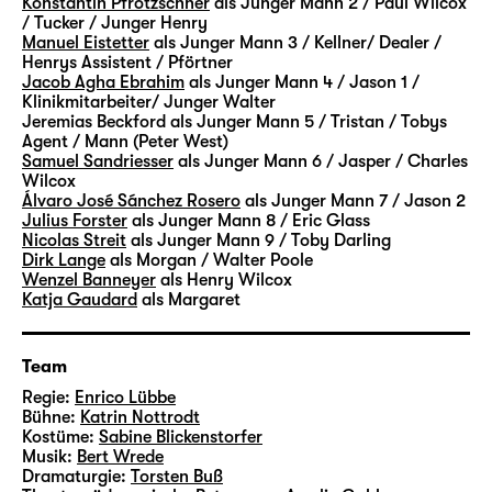
Konstantin Pfrötzschner
als Junger Mann 2 / Paul Wilcox
weitere Figuren ergänzen das „Vermächtnis“.
/ Tucker / Junger Henry
Manuel Eistetter
als Junger Mann 3 / Kellner/ Dealer /
In Szenen und Monologen, Rückblenden und
Henrys Assistent / Pförtner
Traumsequenzen begleiten wir sie alle über
Jacob Agha Ebrahim
als Junger Mann 4 / Jason 1 /
Jahre — ihre Hoffnungen, ihre Sehnsüchte
Klinikmitarbeiter/ Junger Walter
Jeremias Beckford
als Junger Mann 5 / Tristan / Tobys
und Ängste, ihre sehr verschiedenen
Agent / Mann (Peter West)
Ansichten und Lebensentwürfe. Erfolg oder
Samuel Sandriesser
als Junger Mann 6 / Jasper / Charles
Geborgenheit, Privates oder Politisches —
Wilcox
Álvaro José Sánchez Rosero
als Junger Mann 7 / Jason 2
gibt es das nur einzeln oder auch zusammen?
Julius Forster
als Junger Mann 8 / Eric Glass
Die Lebenswege der Figuren werden geprägt
Nicolas Streit
als Junger Mann 9 / Toby Darling
von individuellen Entscheidungen — aber
Dirk Lange
als Morgan / Walter Poole
Wenzel Banneyer
als Henry Wilcox
mehr noch von Umständen und Bedingungen,
Katja Gaudard
als Margaret
die lange vor ihnen selbst in Geltung
getreten sind. Vermächtnisse
gewissermaßen.
Team
Regie:
Enrico Lübbe
Mit Walter, Mitte 60, und Eric, Anfang 30,
Bühne:
Katrin Nottrodt
Kostüme:
Sabine Blickenstorfer
begegnen sich auch zwei Generationen eines
Musik:
Bert Wrede
Lebensentwurfs, die unterschiedlicher
Dramaturgie:
Torsten Buß