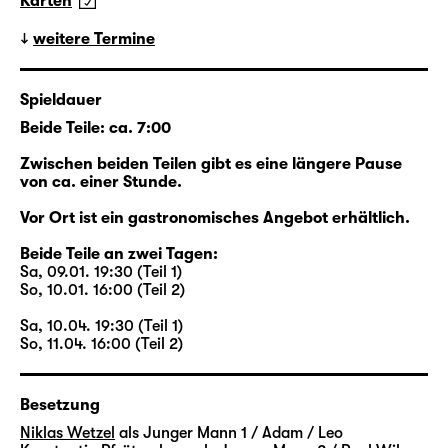
Karten
das Walter dem jungen Eric zuerkennt.
Beide lernen sich eher zufällig kennen, beide
weitere Termine
sind auf ihre Art allein: Walter ist es gewohnt,
dass sein Mann Henry für
Spieldauer
Geschäftsverhandlungen in der ganzen Welt
Beide Teile: ca. 7:00
unterwegs ist; Erics Freund Toby ist seit
Wochen versunken in den Proben für das
Zwischen beiden Teilen gibt es eine längere Pause
Stück, das gerade aus seinem Erfolgsroman
von ca. einer Stunde.
„Loved Boy“ entsteht. Die neue Freundschaft
Vor Ort ist ein gastronomisches Angebot erhältlich.
zwischen Walter und Eric aber endet jäh, als
Walter plötzlich stirbt. Plötzlich zumindest für
Beide Teile an zwei Tagen:
Sa, 09.01. 19:30 (Teil 1)
alle anderen: Er hatte niemandem von seiner
So, 10.01. 16:00 (Teil 2)
Krebserkrankung erzählt. Aber er hat Eric
eine unbekannte Welt eröffnet.
Sa, 10.04. 19:30 (Teil 1)
So, 11.04. 16:00 (Teil 2)
Beginnend im New York des Jahres 2015
kreuzen sich die Wege der Figuren: Zwei
Besetzung
Paare stehen im Zentrum der Episoden,
Niklas Wetzel
als Junger Mann 1 / Adam / Leo
Walter und Henry sowie Eric und Toby. Viele