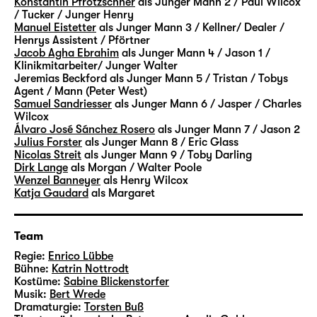
Konstantin Pfrötzschner
als Junger Mann 2 / Paul Wilcox
weitere Figuren ergänzen das „Vermächtnis“.
/ Tucker / Junger Henry
Manuel Eistetter
als Junger Mann 3 / Kellner/ Dealer /
In Szenen und Monologen, Rückblenden und
Henrys Assistent / Pförtner
Traumsequenzen begleiten wir sie alle über
Jacob Agha Ebrahim
als Junger Mann 4 / Jason 1 /
Jahre — ihre Hoffnungen, ihre Sehnsüchte
Klinikmitarbeiter/ Junger Walter
Jeremias Beckford
als Junger Mann 5 / Tristan / Tobys
und Ängste, ihre sehr verschiedenen
Agent / Mann (Peter West)
Ansichten und Lebensentwürfe. Erfolg oder
Samuel Sandriesser
als Junger Mann 6 / Jasper / Charles
Geborgenheit, Privates oder Politisches —
Wilcox
Álvaro José Sánchez Rosero
als Junger Mann 7 / Jason 2
gibt es das nur einzeln oder auch zusammen?
Julius Forster
als Junger Mann 8 / Eric Glass
Die Lebenswege der Figuren werden geprägt
Nicolas Streit
als Junger Mann 9 / Toby Darling
von individuellen Entscheidungen — aber
Dirk Lange
als Morgan / Walter Poole
Wenzel Banneyer
als Henry Wilcox
mehr noch von Umständen und Bedingungen,
Katja Gaudard
als Margaret
die lange vor ihnen selbst in Geltung
getreten sind. Vermächtnisse
gewissermaßen.
Team
Regie:
Enrico Lübbe
Mit Walter, Mitte 60, und Eric, Anfang 30,
Bühne:
Katrin Nottrodt
Kostüme:
Sabine Blickenstorfer
begegnen sich auch zwei Generationen eines
Musik:
Bert Wrede
Lebensentwurfs, die unterschiedlicher
Dramaturgie:
Torsten Buß