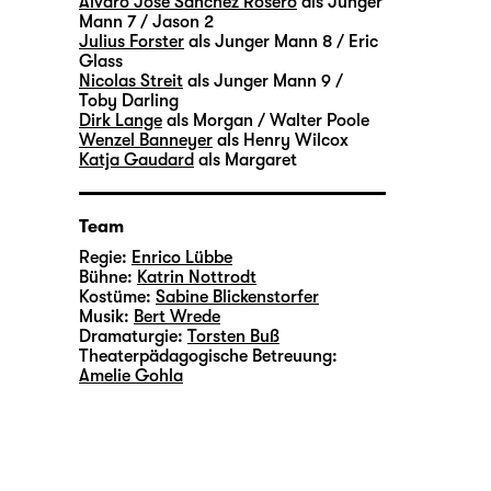
Álvaro José Sánchez Rosero
als Junger
Mann 7 / Jason 2
Julius Forster
als Junger Mann 8 / Eric
Glass
Nicolas Streit
als Junger Mann 9 /
Toby Darling
Dirk Lange
als Morgan / Walter Poole
Wenzel Banneyer
als Henry Wilcox
Katja Gaudard
als Margaret
Team
Regie:
Enrico Lübbe
Bühne:
Katrin Nottrodt
Kostüme:
Sabine Blickenstorfer
Musik:
Bert Wrede
Dramaturgie:
Torsten Buß
Theaterpädagogische Betreuung:
Amelie Gohla