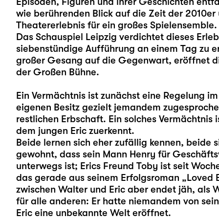
Episoden, Figuren und ihrer Geschichten entf
wie berührenden Blick auf die Zeit der 2010er 
Theatererlebnis für ein großes Spielensemble.
Das Schauspiel Leipzig verdichtet dieses Erlebn
siebenstündige Aufführung an einem Tag zu er
großer Gesang auf die Gegenwart, eröffnet d
der Großen Bühne.
Ein Vermächtnis ist zunächst eine Regelung im
eigenen Besitz gezielt jemandem zugesproche
restlichen Erbschaft. Ein solches Vermächtnis
dem jungen Eric zuerkennt.
Beide lernen sich eher zufällig kennen, beide si
gewohnt, dass sein Mann Henry für Geschäfts
unterwegs ist; Erics Freund Toby ist seit Woch
das gerade aus seinem Erfolgsroman „Loved B
zwischen Walter und Eric aber endet jäh, als Wa
für alle anderen: Er hatte niemandem von sein
Eric eine unbekannte Welt eröffnet.