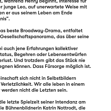
st, während Henry beginnt, Interesse für
er junge Leo, auf unerwartete Weise mit
en er aus seinem Leben am Ende
nis“.
das beste Broadway-Drama, entfaltet
n Gesellschaftspanorama, das über seine
i auch jene Erfahrungen kollektiver
Status, Begehren oder Lebensentwürfen
erlust. Und trotzdem gibt das Stück nie
egnen können. Dass Fürsorge möglich ist.
schaft sich nicht in Selbstbildern
rletzlichkeit. Wir alle leben in einem
 werden nicht die Letzten sein.
ie letzte Spielzeit seiner Intendanz am
ie Bühnenbildnerin
Katrin Nottrodt
, die