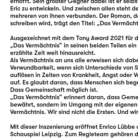
erhofft. Sein größter Gegner dabei ist er selb
Eric zu entwickeln. Und zwischen allen steht d
mehreren von ihnen verbunden. Der Roman, d
schreiben wird, trägt den Titel: „Das Vermächt
Ausgezeichnet mit dem Tony Award 2021 für 
„Das Vermächtnis“ in seinen beiden Teilen ei
erzählte Zeit weit hinausreicht.
Als Vermächtnis an uns alle erweisen sich dabe
Verwundbarkeit, wenn sich Unterschiede von 
auflösen in Zeiten von Krankheit, Angst oder V
auf. Es glaubt daran, dass Menschen sich beg
Dass Gemeinschaft möglich ist.
„Das Vermächtnis“ erinnert daran, dass Gemein
bewährt, sondern im Umgang mit der eigenen Ve
Vermächtnis. Wir sind nicht die Ersten. Und wir
Mit dieser Inszenierung eröffnet
Enrico Lübbe
d
Schauspiel Leipzig. Zum Regieteam gehören d