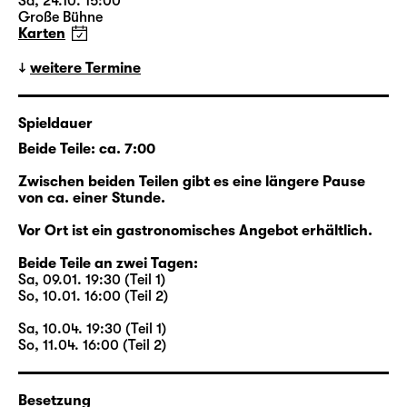
der restlichen Erbschaft. Ein solches
Sa, 24.10. 15:00
Große Bühne
Vermächtnis ist das abgelegene Farmhaus,
Karten
das Walter dem jungen Eric zuerkennt.
Beide lernen sich eher zufällig kennen, beide
weitere Termine
sind auf ihre Art allein: Walter ist es gewohnt,
dass sein Mann Henry für
Spieldauer
Geschäftsverhandlungen in der ganzen Welt
Beide Teile: ca. 7:00
unterwegs ist; Erics Freund Toby ist seit
Wochen versunken in den Proben für das
Zwischen beiden Teilen gibt es eine längere Pause
Stück, das gerade aus seinem Erfolgsroman
von ca. einer Stunde.
„Loved Boy“ entsteht. Die neue Freundschaft
Vor Ort ist ein gastronomisches Angebot erhältlich.
zwischen Walter und Eric aber endet jäh, als
Walter plötzlich stirbt. Plötzlich zumindest für
Beide Teile an zwei Tagen:
Sa, 09.01. 19:30 (Teil 1)
alle anderen: Er hatte niemandem von seiner
So, 10.01. 16:00 (Teil 2)
Krebserkrankung erzählt. Aber er hat Eric
eine unbekannte Welt eröffnet.
Sa, 10.04. 19:30 (Teil 1)
So, 11.04. 16:00 (Teil 2)
Beginnend im New York des Jahres 2015
kreuzen sich die Wege der Figuren: Zwei
Besetzung