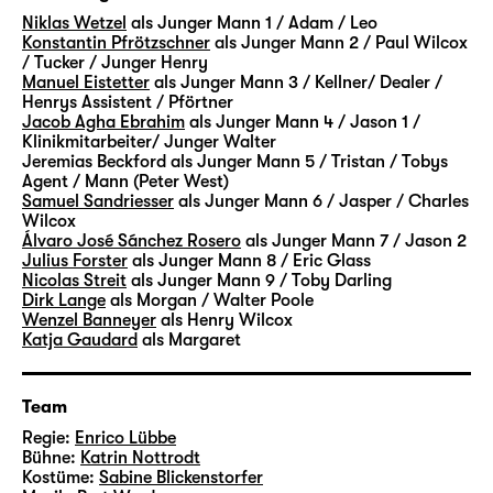
Paare stehen im Zentrum der Episoden,
Niklas Wetzel
als Junger Mann 1 / Adam / Leo
Walter und Henry sowie Eric und Toby. Viele
Konstantin Pfrötzschner
als Junger Mann 2 / Paul Wilcox
weitere Figuren ergänzen das „Vermächtnis“.
/ Tucker / Junger Henry
Manuel Eistetter
als Junger Mann 3 / Kellner/ Dealer /
In Szenen und Monologen, Rückblenden und
Henrys Assistent / Pförtner
Traumsequenzen begleiten wir sie alle über
Jacob Agha Ebrahim
als Junger Mann 4 / Jason 1 /
Jahre — ihre Hoffnungen, ihre Sehnsüchte
Klinikmitarbeiter/ Junger Walter
Jeremias Beckford
als Junger Mann 5 / Tristan / Tobys
und Ängste, ihre sehr verschiedenen
Agent / Mann (Peter West)
Ansichten und Lebensentwürfe. Erfolg oder
Samuel Sandriesser
als Junger Mann 6 / Jasper / Charles
Geborgenheit, Privates oder Politisches —
Wilcox
Álvaro José Sánchez Rosero
als Junger Mann 7 / Jason 2
gibt es das nur einzeln oder auch zusammen?
Julius Forster
als Junger Mann 8 / Eric Glass
Die Lebenswege der Figuren werden geprägt
Nicolas Streit
als Junger Mann 9 / Toby Darling
von individuellen Entscheidungen — aber
Dirk Lange
als Morgan / Walter Poole
Wenzel Banneyer
als Henry Wilcox
mehr noch von Umständen und Bedingungen,
Katja Gaudard
als Margaret
die lange vor ihnen selbst in Geltung
getreten sind. Vermächtnisse
gewissermaßen.
Team
Regie:
Enrico Lübbe
Mit Walter, Mitte 60, und Eric, Anfang 30,
Bühne:
Katrin Nottrodt
Kostüme:
Sabine Blickenstorfer
begegnen sich auch zwei Generationen eines