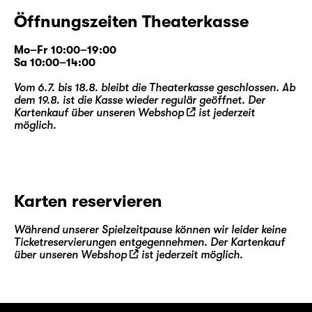
Walter und Henry geprägt. Walter stellte das
Farmhaus dennoch all den Erkrankten zur
Öffnungszeiten Theaterkasse
Verfügung und kümmerte sich um sie, die
sonst keinen Ort mehr hatten zum Bleiben
Mo–Fr 10:00–19:00
Sa 10:00–14:00
und zum Sterben. Es war eine Zeit, in der
Liebe immer auch Angst bedeutete. Walter
Vom 6.7. bis 18.8. bleibt die Theaterkasse geschlossen. Ab
und Henry haben es überlebt, aber der Preis
dem 19.8. ist die Kasse wieder regulär geöffnet. Der
Kartenkauf über unseren
Webshop
ist jederzeit
war hoch.
möglich.
Eric, Toby und ihre Freunde suchen ihren
Platz im Leben. Sie glauben, dass ihnen die
Welt offensteht. Sie nutzen ihre Freiheit. In
ihrer Lebenswelt ist HIV beherrschbar.
Karten reservieren
Verschwunden ist es nicht, und ist im Fall des
Falles immer noch ein Vermächtnis, das über
Während unserer Spielzeitpause können wir leider keine
Generationen weitergegeben wird und das
Ticketreservierungen entgegennehmen. Der Kartenkauf
Leben desjenigen bestimmt. Etwa das Leben
über unseren
Webshop
ist jederzeit möglich.
des jungen Leo.
Während die politischen Gewissheiten einen