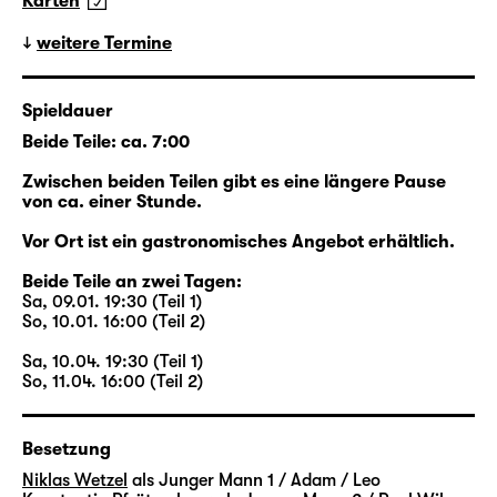
Karten
das Walter dem jungen Eric zuerkennt.
Beide lernen sich eher zufällig kennen, beide
weitere Termine
sind auf ihre Art allein: Walter ist es gewohnt,
dass sein Mann Henry für
Spieldauer
Geschäftsverhandlungen in der ganzen Welt
Beide Teile: ca. 7:00
unterwegs ist; Erics Freund Toby ist seit
Wochen versunken in den Proben für das
Zwischen beiden Teilen gibt es eine längere Pause
Stück, das gerade aus seinem Erfolgsroman
von ca. einer Stunde.
„Loved Boy“ entsteht. Die neue Freundschaft
Vor Ort ist ein gastronomisches Angebot erhältlich.
zwischen Walter und Eric aber endet jäh, als
Walter plötzlich stirbt. Plötzlich zumindest für
Beide Teile an zwei Tagen:
Sa, 09.01. 19:30 (Teil 1)
alle anderen: Er hatte niemandem von seiner
So, 10.01. 16:00 (Teil 2)
Krebserkrankung erzählt. Aber er hat Eric
eine unbekannte Welt eröffnet.
Sa, 10.04. 19:30 (Teil 1)
So, 11.04. 16:00 (Teil 2)
Beginnend im New York des Jahres 2015
kreuzen sich die Wege der Figuren: Zwei
Besetzung
Paare stehen im Zentrum der Episoden,
Niklas Wetzel
als Junger Mann 1 / Adam / Leo
Walter und Henry sowie Eric und Toby. Viele