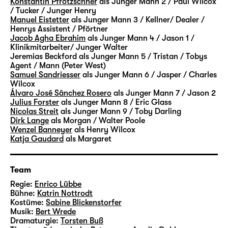
Konstantin Pfrötzschner
als Junger Mann 2 / Paul Wilcox
weitere Figuren ergänzen das „Vermächtnis“.
/ Tucker / Junger Henry
Manuel Eistetter
als Junger Mann 3 / Kellner/ Dealer /
In Szenen und Monologen, Rückblenden und
Henrys Assistent / Pförtner
Traumsequenzen begleiten wir sie alle über
Jacob Agha Ebrahim
als Junger Mann 4 / Jason 1 /
Jahre — ihre Hoffnungen, ihre Sehnsüchte
Klinikmitarbeiter/ Junger Walter
Jeremias Beckford
als Junger Mann 5 / Tristan / Tobys
und Ängste, ihre sehr verschiedenen
Agent / Mann (Peter West)
Ansichten und Lebensentwürfe. Erfolg oder
Samuel Sandriesser
als Junger Mann 6 / Jasper / Charles
Geborgenheit, Privates oder Politisches —
Wilcox
Álvaro José Sánchez Rosero
als Junger Mann 7 / Jason 2
gibt es das nur einzeln oder auch zusammen?
Julius Forster
als Junger Mann 8 / Eric Glass
Die Lebenswege der Figuren werden geprägt
Nicolas Streit
als Junger Mann 9 / Toby Darling
von individuellen Entscheidungen — aber
Dirk Lange
als Morgan / Walter Poole
Wenzel Banneyer
als Henry Wilcox
mehr noch von Umständen und Bedingungen,
Katja Gaudard
als Margaret
die lange vor ihnen selbst in Geltung
getreten sind. Vermächtnisse
gewissermaßen.
Team
Regie:
Enrico Lübbe
Mit Walter, Mitte 60, und Eric, Anfang 30,
Bühne:
Katrin Nottrodt
Kostüme:
Sabine Blickenstorfer
begegnen sich auch zwei Generationen eines
Musik:
Bert Wrede
Lebensentwurfs, die unterschiedlicher
Dramaturgie:
Torsten Buß