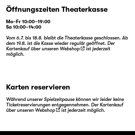
Walter und Henry geprägt. Walter stellte das
Farmhaus dennoch all den Erkrankten zur
Öffnungszeiten Theaterkasse
Verfügung und kümmerte sich um sie, die
sonst keinen Ort mehr hatten zum Bleiben
Mo–Fr 10:00–19:00
Sa 10:00–14:00
und zum Sterben. Es war eine Zeit, in der
Liebe immer auch Angst bedeutete. Walter
Vom 6.7. bis 18.8. bleibt die Theaterkasse geschlossen. Ab
und Henry haben es überlebt, aber der Preis
dem 19.8. ist die Kasse wieder regulär geöffnet. Der
Kartenkauf über unseren
Webshop
ist jederzeit
war hoch.
möglich.
Eric, Toby und ihre Freunde suchen ihren
Platz im Leben. Sie glauben, dass ihnen die
Welt offensteht. Sie nutzen ihre Freiheit. In
ihrer Lebenswelt ist HIV beherrschbar.
Karten reservieren
Verschwunden ist es nicht, und ist im Fall des
Falles immer noch ein Vermächtnis, das über
Während unserer Spielzeitpause können wir leider keine
Generationen weitergegeben wird und das
Ticketreservierungen entgegennehmen. Der Kartenkauf
Leben desjenigen bestimmt. Etwa das Leben
über unseren
Webshop
ist jederzeit möglich.
des jungen Leo.
Während die politischen Gewissheiten einen