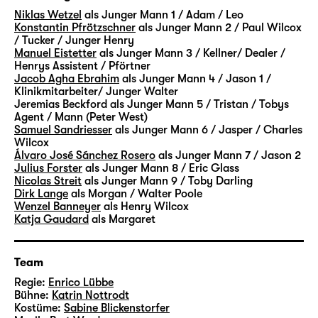
Paare stehen im Zentrum der Episoden,
Niklas Wetzel
als Junger Mann 1 / Adam / Leo
Walter und Henry sowie Eric und Toby. Viele
Konstantin Pfrötzschner
als Junger Mann 2 / Paul Wilcox
weitere Figuren ergänzen das „Vermächtnis“.
/ Tucker / Junger Henry
Manuel Eistetter
als Junger Mann 3 / Kellner/ Dealer /
In Szenen und Monologen, Rückblenden und
Henrys Assistent / Pförtner
Traumsequenzen begleiten wir sie alle über
Jacob Agha Ebrahim
als Junger Mann 4 / Jason 1 /
Jahre — ihre Hoffnungen, ihre Sehnsüchte
Klinikmitarbeiter/ Junger Walter
Jeremias Beckford
als Junger Mann 5 / Tristan / Tobys
und Ängste, ihre sehr verschiedenen
Agent / Mann (Peter West)
Ansichten und Lebensentwürfe. Erfolg oder
Samuel Sandriesser
als Junger Mann 6 / Jasper / Charles
Geborgenheit, Privates oder Politisches —
Wilcox
Álvaro José Sánchez Rosero
als Junger Mann 7 / Jason 2
gibt es das nur einzeln oder auch zusammen?
Julius Forster
als Junger Mann 8 / Eric Glass
Die Lebenswege der Figuren werden geprägt
Nicolas Streit
als Junger Mann 9 / Toby Darling
von individuellen Entscheidungen — aber
Dirk Lange
als Morgan / Walter Poole
Wenzel Banneyer
als Henry Wilcox
mehr noch von Umständen und Bedingungen,
Katja Gaudard
als Margaret
die lange vor ihnen selbst in Geltung
getreten sind. Vermächtnisse
gewissermaßen.
Team
Regie:
Enrico Lübbe
Mit Walter, Mitte 60, und Eric, Anfang 30,
Bühne:
Katrin Nottrodt
Kostüme:
Sabine Blickenstorfer
begegnen sich auch zwei Generationen eines