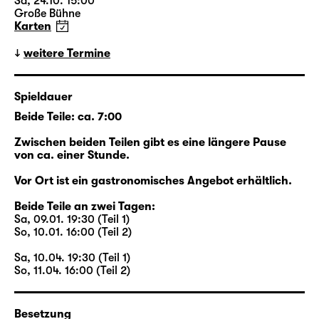
der restlichen Erbschaft. Ein solches
Sa, 24.10. 15:00
Große Bühne
Vermächtnis ist das abgelegene Farmhaus,
Karten
das Walter dem jungen Eric zuerkennt.
Beide lernen sich eher zufällig kennen, beide
weitere Termine
sind auf ihre Art allein: Walter ist es gewohnt,
dass sein Mann Henry für
Spieldauer
Geschäftsverhandlungen in der ganzen Welt
Beide Teile: ca. 7:00
unterwegs ist; Erics Freund Toby ist seit
Wochen versunken in den Proben für das
Zwischen beiden Teilen gibt es eine längere Pause
Stück, das gerade aus seinem Erfolgsroman
von ca. einer Stunde.
„Loved Boy“ entsteht. Die neue Freundschaft
Vor Ort ist ein gastronomisches Angebot erhältlich.
zwischen Walter und Eric aber endet jäh, als
Walter plötzlich stirbt. Plötzlich zumindest für
Beide Teile an zwei Tagen:
Sa, 09.01. 19:30 (Teil 1)
alle anderen: Er hatte niemandem von seiner
So, 10.01. 16:00 (Teil 2)
Krebserkrankung erzählt. Aber er hat Eric
eine unbekannte Welt eröffnet.
Sa, 10.04. 19:30 (Teil 1)
So, 11.04. 16:00 (Teil 2)
Beginnend im New York des Jahres 2015
kreuzen sich die Wege der Figuren: Zwei
Besetzung