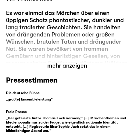
Es war einmal das Märchen über einen
üppigen Schatz phantastischer, dunkler und
lang tradierter Geschichten. Sie handelten
von drängenden Problemen oder großen
Wünschen, brutalen Taten und drängender
Not. Sie waren bevölkert von frommen
Gemütern und hinterlistigen Gesellen, von
monumentalen Schlössern, düsteren Wäldern
mehr anzeigen
und sprechenden Tieren. In ihnen deckten
sich Tische selbst zu einer üppigen Tafel auf,
Pressestimmen
oder ein ganzes Land samt seinen Leuten fiel
in hundertjährigen Schlaf.
Die deutsche Bühne
„groß[e] Ensembleleistung“
Einmal trugen Jacob und Wilhelm Grimm
Freie Presse
viele dieser Geschichten zusammen und
„Der gefeierte Autor Thomas Köck vermengt [...] Märchenthemen und
schufen
den
deutschsprachigen
Medienpopulismus zu der Frage, wie eigentlich nationale Identität
Märchenkanon. Sie wurden zum
entsteht. [...] Regisseurin Elsa-Sophie Jach setzt das in einem
bildmächtigen Abend um.“