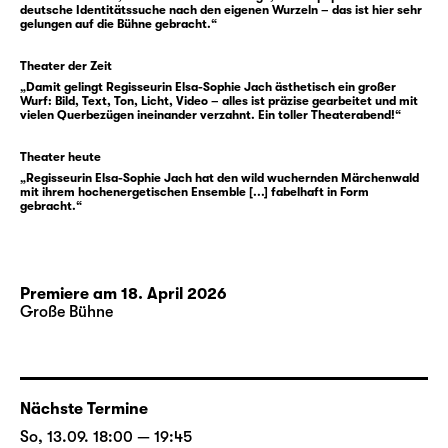
Barbie-Ausgabe sowie diverse andere
deutsche Identitätssuche nach den eigenen Wurzeln – das ist hier sehr
gelungen auf die Bühne gebracht.“
Merchandise-Produkte für Cinderella, wie sie
international genannt wurde.
Theater der Zeit
Noch einige Jahre zogen ins Land, da trug es
„Damit gelingt Regisseurin Elsa-Sophie Jach ästhetisch ein großer
Wurf: Bild, Text, Ton, Licht, Video – alles ist präzise gearbeitet und mit
sich zu, dass viele friedliche Menschen eine
vielen Querbezügen ineinander verzahnt. Ein toller Theaterabend!“
Mauer zu Fall brachten. Diese hatte sie
bislang vom Rest des Landes getrennt. Nun
Theater heute
schien der Wiedervereinigung nichts mehr im
„Regisseurin Elsa-Sophie Jach hat den wild wuchernden Märchenwald
mit ihrem hochenergetischen Ensemble [...] fabelhaft in Form
Weg zu stehen. Diese wurde dazu gespickt
gebracht.“
mit dem Märchen ‚blühender Landschaften‘,
wo allerdings noch ganz Unerwartetes
gedeihen sollte.
Premiere am 18. April 2026
Große Bühne
Und wenn sie nicht gestorben sind, dann
leben die Märchen noch heute. Werden mit
und ohne Spindel weitergesponnen, von
einigen gar zum roten Faden nationaler
Nächste Termine
Gedanken getrimmt: werden von einer
So, 13.09. 18:00 — 19:45
Version der Geschichte zum Kern der einen