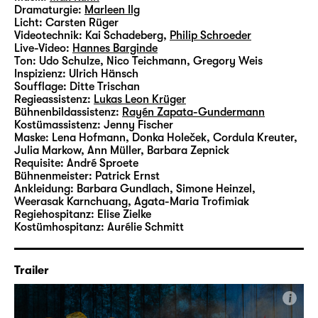
Dramaturgie:
Marleen Ilg
Licht:
Carsten Rüger
Videotechnik:
Kai Schadeberg
,
Philip Schroeder
Live-Video:
Hannes Barginde
Ton:
Udo Schulze, Nico Teichmann, Gregory Weis
Inspizienz:
Ulrich Hänsch
Soufflage:
Ditte Trischan
Regieassistenz:
Lukas Leon Krüger
Bühnenbildassistenz:
Rayén Zapata-Gundermann
Kostümassistenz:
Jenny Fischer
Maske:
Lena Hofmann, Donka Holeček, Cordula Kreuter,
Julia Markow, Ann Müller, Barbara Zepnick
Requisite:
André Sproete
Bühnenmeister:
Patrick Ernst
Ankleidung:
Barbara Gundlach, Simone Heinzel,
Weerasak Karnchuang, Agata-Maria Trofimiak
Regiehospitanz:
Elise Zielke
Kostümhospitanz:
Aurélie Schmitt
Trailer
i