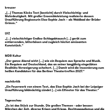
gemeinsamen Horizont nicht nur kindlicher
Bilderwelten. Gleichzeitig waren die
kreuzer
sogenannten Kinder- und Hausmärchen bloß
„[...] Thomas Köcks Text [besticht] durch Vielschichtig- und
Mehrdeutigkeit. Mit großer Ensembleleistung realisierte dessen
eine Version dieser Geschichten: Da wurde
Uraufführung Regisseurin Elsa-Sophie Jach – als Waldbad der Brüder
Grimm.“
aus der kinderverstoßenden Mutter schon
mal eine Stiefmutter gemacht, einfach weil
LVZ
das weniger am biedermeierlichen
„[...] vielschichtiger Endlos-Schlagabtausch [...] gerät zum
Familienbild kratzte.
entlarvenden, bitterbösen und zugleich höchst amüsanten
Kunststück.“
Ein andermal durften die Märchenfiguren
MDR Kultur
weiterziehen ins Kino. Aschenputtel sogar
„Der ganze Abend wirkt [...] wie ein Requiem aus Sprache und Musik.
Ein Requiem auf Deutschland, das an seiner langjährig eingeübten
mehrfach: Da hatte sie plötzlich verzauberte
Realitäts-Verweigerung scheitert. [...] Damit wird die Inszenierung zum
Haselnüsse bekommen, musste sich dafür
heißen Kandidaten für das Berliner Theatertreffen 2027.“
aber Aschenbrödel rufen lassen. Und als Walt
nachtkritik
Disney sie zeichnete, kam die rettende Hilfe
„Ein Feuerwerk von einem Text, das Elsa-Sophie Jach bei der Leipziger
statt von Tauben nun von einer Horde
Uraufführung bildmächtig zündet [...] ein Elfmeter für das Theater.“
singender, sprechender und tanzender
Mäuse. Dazu gab es einen gläsernen Schuh,
Tagesschau
„Es ist das Stück zur Stunde. Die großen Themen - oder besser:
drei Oscar-Nominierungen, eine eigene
Märchen der Zeit, diverse Krisen und Kriege, Rechtspopulismus und die