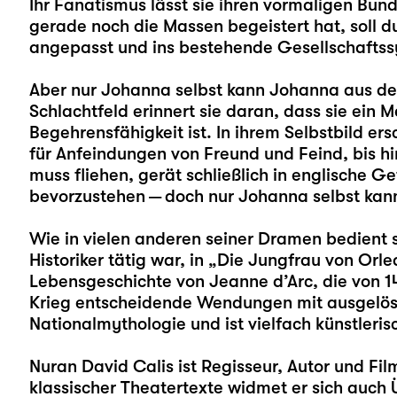
Ihr Fanatismus lässt sie ihren vormaligen Bun
gerade noch die Massen begeistert hat, soll d
angepasst und ins bestehende Gesellschaftss
Aber nur Johanna selbst kann Johanna aus d
Schlachtfeld erinnert sie daran, dass sie ein
Begehrensfähigkeit ist. In ihrem Selbstbild ersc
für Anfeindungen von Freund und Feind, bis h
muss fliehen, gerät schließlich in englische 
bevorzustehen — doch nur Johanna selbst kan
Wie in vielen anderen seiner Dramen bedient si
Historiker tätig war, in „Die Jungfrau von Orle
Lebensgeschichte von Jeanne d’Arc, die von 14
Krieg entscheidende Wendungen mit ausgelöst 
Nationalmythologie und ist vielfach künstleri
Nuran David Calis
ist Regisseur, Autor und F
klassischer Theatertexte widmet er sich auch