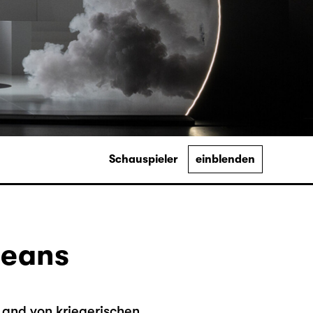
Schauspieler
einblenden
leans
 Land von kriegerischen