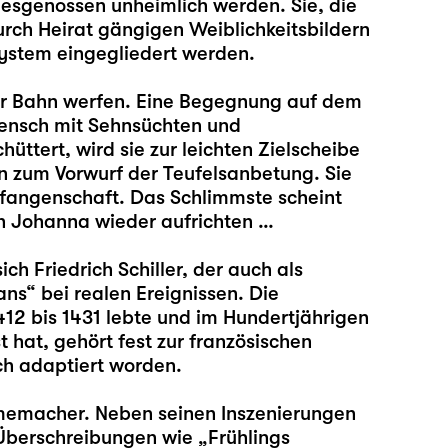
desgenossen unheimlich werden. Sie, die
urch Heirat gängigen Weiblichkeitsbildern
ystem eingegliedert werden.
er Bahn werfen. Eine Begegnung auf dem
 Mensch mit Sehnsüchten und
hüttert, wird sie zur leichten Zielscheibe
in zum Vorwurf der Teufelsanbetung. Sie
Gefangenschaft. Das Schlimmste scheint
n Johanna wieder aufrichten …
ch Friedrich Schiller, der auch als
ans“ bei realen Ereignissen. Die
12 bis 1431 lebte und im Hundertjährigen
hat, gehört fest zur französischen
sch adaptiert worden.
ilmemacher. Neben seinen Inszenierungen
 Überschreibungen wie „Frühlings