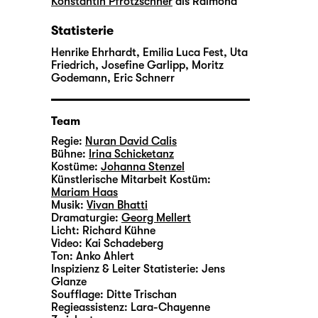
Konstantin Pfrötzschner
als Raimond
Statisterie
Henrike Ehrhardt, Emilia Luca Fest, Uta
Friedrich, Josefine Garlipp, Moritz
Godemann, Eric Schnerr
Team
Regie:
Nuran David Calis
Bühne:
Irina Schicketanz
Kostüme:
Johanna Stenzel
Künstlerische Mitarbeit Kostüm:
Mariam Haas
Musik:
Vivan Bhatti
Dramaturgie:
Georg Mellert
Licht:
Richard Kühne
Video:
Kai Schadeberg
Ton:
Anko Ahlert
Inspizienz & Leiter Statisterie:
Jens
Glanze
Soufflage:
Ditte Trischan
Regieassistenz:
Lara-Chayenne