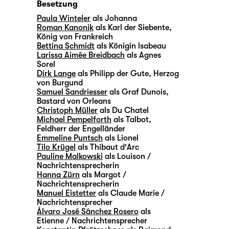
Besetzung
Paula Winteler
als Johanna
Roman Kanonik
als Karl der Siebente,
König von Frankreich
Bettina Schmidt
als Königin lsabeau
Larissa Aimée Breidbach
als Agnes
Sorel
Dirk Lange
als Philipp der Gute, Herzog
von Burgund
Samuel Sandriesser
als Graf Dunois,
Bastard von Orleans
Christoph Müller
als Du Chatel
Michael Pempelforth
als Talbot,
Feldherr der Engelländer
Emmeline Puntsch
als Lionel
Tilo Krügel
als Thibaut d'Arc
Pauline Malkowski
als Louison /
Nachrichtensprecherin
Hanna Zürn
als Margot /
Nachrichtensprecherin
Manuel Eistetter
als Claude Marie /
Nachrichtensprecher
Álvaro José Sánchez Rosero
als
Etienne / Nachrichtensprecher