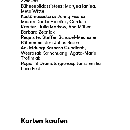
Zwickert
Bühnenbildassistenz:
Maryna Ianina
,
Meta Witte
Kostümassistenz:
Jenny Fischer
Maske:
Donka Holeček, Cordula
Kreuter, Julia Markow, Ann Müller,
Barbara Zepnick
Requisite:
Steffen Schädel-Mechsner
Bühnenmeister:
Julius Besen
Ankleidung:
Barbara Gundlach,
Weerasak Karnchuang, Agata-Maria
Trofimiak
Regie- & Dramaturgiehospitanz:
Emilia
Luca Fest
Karten kaufen