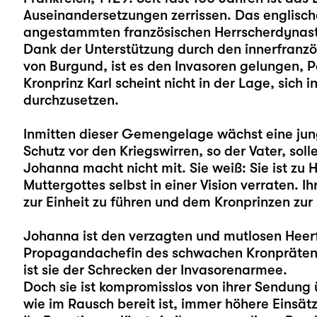
Auseinandersetzungen zerrissen. Das englische
angestammten französischen Herrscherdynastie
Dank der Unterstützung durch den innerfranzös
von Burgund, ist es den Invasoren gelungen, 
Kronprinz Karl scheint nicht in der Lage, sich 
durchzusetzen.
Inmitten dieser Gemengelage wächst eine jun
Schutz vor den Kriegswirren, so der Vater, sol
Johanna macht nicht mit. Sie weiß: Sie ist zu
Muttergottes selbst in einer Vision verraten. Ih
zur Einheit zu führen und dem Kronprinzen zur
Johanna ist den verzagten und mutlosen Heerfü
Propagandachefin des schwachen Kronprätend
ist sie der Schrecken der Invasorenarmee.
Doch sie ist kompromisslos von ihrer Sendung üb
wie im Rausch bereit ist, immer höhere Einsätz