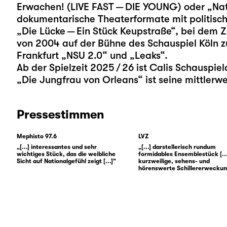
Erwachen! (LIVE FAST — DIE YOUNG) oder „Nath
dokumentarische Theaterformate mit politische
„Die Lücke — Ein Stück Keupstraße“, bei de
von 2004 auf der Bühne des Schauspiel Köln 
Frankfurt „NSU 2.0“ und „Leaks“.
Ab der Spielzeit 2025 / 26 ist Calis Schauspie
„Die Jungfrau von Orleans“ ist seine mittlerwe
Pressestimmen
Mephisto 97.6
LVZ
„[...] interessantes und sehr
„[...] darstellerisch rundum
wichtiges Stück, das die weibliche
formidables Ensemblestück [...
Sicht auf Nationalgefühl zeigt [...]"
kurzweilige, sehens- und
hörenswerte Schillererweckung