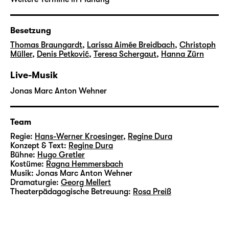
Wenn die Rede ist von einem
verlorengegangenen oder zerbröckelnden
gesellschaftlichen Zusammenhalt — gab es
Besetzung
ihn, gibt es ihn noch? Wie wird er hergestellt,
Thomas Braungardt
,
Larissa Aimée Breidbach
,
Christoph
Müller
,
Denis Petković
,
Teresa Schergaut
,
Hanna Zürn
inszeniert, reflektiert? Und wo sollte man
nach ihm oder seinen Spuren suchen?
Live-Musik
Jonas Marc Anton Wehner
dura & kroesinger
gehen dorthin, wo
gesellschaftliche Zusammenhänge konkret
erlebt werden — dorthin, wo sich Menschen
Team
zusammenfinden, um Interessen
Regie:
Hans-Werner Kroesinger
,
Regine Dura
auszuhandeln, Konflikte zu lösen oder zu
Konzept & Text:
Regine Dura
schüren, zu den Organisationen, Vereinen,
Bühne:
Hugo Gretler
Kostüme:
Ragna Hemmersbach
Initiativen, die Zusammenleben strukturieren.
Musik:
Jonas Marc Anton Wehner
Das Ergebnis dieser Forschungsreise wird ab
Dramaturgie:
Georg Mellert
Oktober in der Diskothek zu sehen sein.
Theaterpädagogische Betreuung:
Rosa Preiß