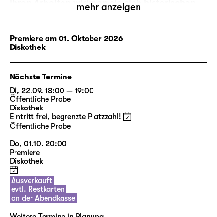
ihren Arbeiten widmen sie sich historischen
mehr anzeigen
Ereignissen, gesellschaftlichen Erfahrungen,
fördern teils Verdrängtes und Vergessenes
zutage. Interviews mit Zeitzeugen, Quellen-
Premiere am 01. Oktober 2026
Diskothek
und Archivmaterialien verdichten sich zu
theatralen Versuchsanordnungen, welche die
den Themen innewohnende Dramatik
Nächste Termine
herausarbeiten.
Di, 22.09. 18:00 — 19:00
Öffentliche Probe
Am Schauspiel Leipzig haben sich
dura &
Diskothek
Eintritt frei, begrenzte Platzzahl!
kroesinger
bereits 2020 mit der
Geschichte
Öffentliche Probe
des Braunkohletagebaus um Leipzig
sowie
2022 mit den
Jugendwerkhöfen in der DDR
Do, 01.10. 20:00
Premiere
auseinandergesetzt. Für ihr neues Projekt
Diskothek
machen sie sich auf die Spur eines so
phantomhaften wie wirkmächtigen
Ausverkauft
Phänomens: nach dem Kitt, der die
evtl. Restkarten
an der Abendkasse
Gesellschaft zusammenhält.
Weitere Termine in Planung