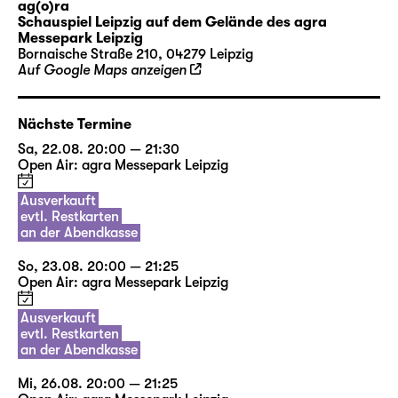
ag(o)ra
Fernsehen, Popkultur oder aus Erzählungen
Schauspiel Leipzig auf dem Gelände des agra
ihrer Großeltern kennen. Sie schlüpfen in die
Messepark Leipzig
Bornaische Straße 210, 04279 Leipzig
Rollen verschiedenster Paare, sie flirten,
Auf Google Maps anzeigen
streiten, vertragen und trennen sich. Sie
schreiben sich Briefe und Liebeslieder:
Nächste Termine
I’M EVERY WOMAN, IT’S ALL IN
Sa, 22.08. 20:00 — 21:30
ME ANYTHING YOU WANT
Open Air: agra Messepark Leipzig
DONE, BABY, I’LL DO IT
Ausverkauft
NATURALLY
evtl. Restkarten
an der Abendkasse
Diese Zeilen sangen zuerst Chaka Khan,
So, 23.08. 20:00 — 21:25
später Whitney Houston und schließlich mit
Open Air: agra Messepark Leipzig
ihnen unzählige Fans vor den Radios, bei
Konzerten, im Auto, unter der Dusche — bis
Ausverkauft
evtl. Restkarten
heute. Alles zu sein, was das Gegenüber sich
an der Abendkasse
wünscht, ist das unser Ziel? Eine Frau sein, so
wunderschön und ewig jung und voller
Mi, 26.08. 20:00 — 21:25