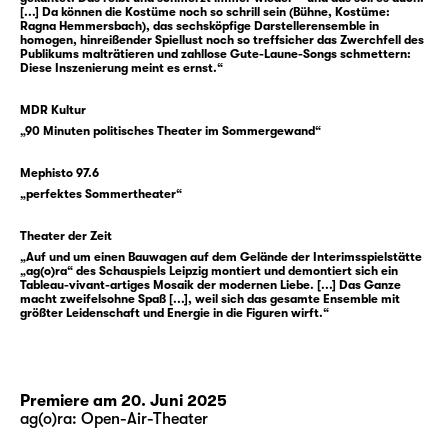
Beziehungen führen, und nie wir selbst. Und
[...] Da können die Kostüme noch so schrill sein (Bühne, Kostüme:
Ragna Hemmersbach), das sechsköpfige Darstellerensemble in
na klar, wir wissen doch, dass das nur Bilder
homogen, hinreißender Spiellust noch so treffsicher das Zwerchfell des
Publikums malträtieren und zahllose Gute-Laune-Songs schmettern:
sind, unerreichbare Ideale, die uns nur im
Diese Inszenierung meint es ernst.“
Weg stehen. Aber irgendwas daran lässt uns
nicht los. Vielleicht ist es ja doch möglich,
MDR Kultur
vielleicht müssen wir es nur genug wollen,
„90 Minuten politisches Theater im Sommergewand“
uns nur ein bisschen mehr anstrengen, die
Mephisto 97.6
Hoffnung nicht aufgeben. Aber wie soll das
„perfektes Sommertheater“
gehen? Und worauf hoffen wir eigentlich?
Theater der Zeit
Das fragt sich auch Liv Strömquist in ihrer
„Auf und um einen Bauwagen auf dem Gelände der Interimsspielstätte
„ag(o)ra“ des Schauspiels Leipzig montiert und demontiert sich ein
Graphic Novel „I’m every woman“ und mit ihr
Tableau-vivant-artiges Mosaik der modernen Liebe. [...] Das Ganze
Ada Berger, die daraus ein Stück geschrieben
macht zweifelsohne Spaß [...], weil sich das gesamte Ensemble mit
größter Leidenschaft und Energie in die Figuren wirft.“
hat. Darin begegnen wir fünf Menschen
unterschiedlichen Alters, allesamt auf der
Suche nach dem Grund ihres immer
wiederkehrenden Herzschmerzes. Gekonnt
Premiere am 20. Juni 2025
und einfallsreich stellen sie Szenen der
ag(o)ra: Open-Air-Theater
Beziehungen nach, die sie aus Literatur,