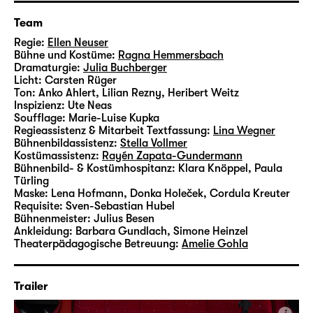
Nach „
Spieglein, Spieglein, halt’s Maul, wir
Team
müssen nachdenken
“ im Foyer 1 ist „Ich denk
schon wieder (nur an dich)“ ihre mittlerweile
Regie:
Ellen Neuser
Bühne und Kostüme:
Ragna Hemmersbach
dritte Regiearbeit am Schauspiel Leipzig, die
Dramaturgie:
Julia Buchberger
nach 16 restlos ausverkauften Vorstellungen
Licht:
Carsten Rüger
noch einmal auf den agra Messepark
Ton:
Anko Ahlert, Lilian Rezny, Heribert Weitz
Inspizienz:
Ute Neas
zurückkehrt und die sommerliche Wiese
Soufflage:
Marie-Luise Kupka
wieder in einen glänzend pinken Jahrmarkt
Regieassistenz & Mitarbeit Textfassung:
Lina Wegner
verwandelt.
Bühnenbildassistenz:
Stella Vollmer
Kostümassistenz:
Rayén Zapata-Gundermann
Bühnenbild- & Kostümhospitanz:
Klara Knöppel, Paula
Türling
Maske:
Lena Hofmann, Donka Holeček, Cordula Kreuter
Requisite:
Sven-Sebastian Hubel
Bühnenmeister:
Julius Besen
Ankleidung:
Barbara Gundlach, Simone Heinzel
Theaterpädagogische Betreuung:
Amelie Gohla
Trailer