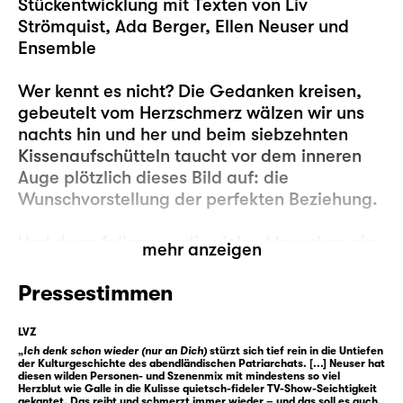
Stückentwicklung mit Texten von Liv
Strömquist, Ada Berger, Ellen Neuser und
Ensemble
Wer kennt es nicht? Die Gedanken kreisen,
gebeutelt vom Herzschmerz wälzen wir uns
nachts hin und her und beim siebzehnten
Kissenaufschütteln taucht vor dem inneren
Auge plötzlich dieses Bild auf: die
Wunschvorstellung der perfekten Beziehung.
Und dann fallen uns die vielen Menschen ein,
mehr anzeigen
die diese Beziehungen vor uns geführt haben
oder es bis heute tun: John Lennon und Yoko
Pressestimmen
Ono zum Beispiel oder Elizabeth Bennet und
Mr. Darcy oder Angela Merkel und Joachim
LVZ
Sauer oder Caesar und Kleopatra oder —
„
Ich denk schon wieder (nur an Dich)
stürzt sich tief rein in die Untiefen
der Kulturgeschichte des abendländischen Patriarchats. [...] Neuser hat
ach, ist ja auch egal. Es sind doch eh immer
diesen wilden Personen- und Szenenmix mit mindestens so viel
Herzblut wie Galle in die Kulisse quietsch-fideler TV-Show-Seichtigkeit
nur die anderen, die die perfekten
gekantet. Das reibt und schmerzt immer wieder – und das soll es auch.