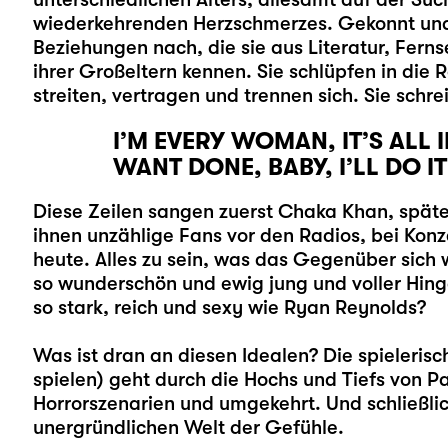
wiederkehrenden Herzschmerzes. Gekonnt und e
Beziehungen nach, die sie aus Literatur, Fern
ihrer Großeltern kennen. Sie schlüpfen in die R
streiten, vertragen und trennen sich. Sie schre
I’M EVERY WOMAN, IT’S ALL
WANT DONE, BABY, I’LL DO I
Diese Zeilen sangen zuerst Chaka Khan, späte
ihnen unzählige Fans vor den Radios, bei Konz
heute. Alles zu sein, was das Gegenüber sich w
so wunderschön und ewig jung und voller Hinga
so stark, reich und sexy wie Ryan Reynolds?
Was ist dran an diesen Idealen? Die spielerisc
spielen) geht durch die Hochs und Tiefs von 
Horrorszenarien und umgekehrt. Und schließlic
unergründlichen Welt der Gefühle.