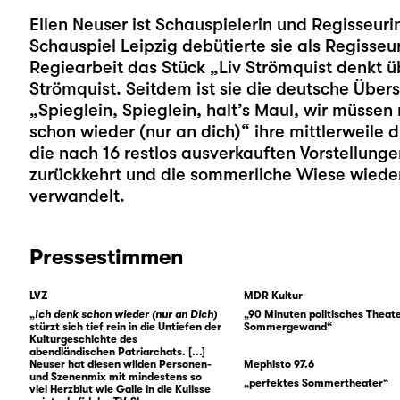
Ellen Neuser
ist Schauspielerin und Regisseurin
Schauspiel Leipzig debütierte sie als Regisseur
Regiearbeit das Stück „
Liv Strömquist denkt ü
Strömquist. Seitdem ist sie die deutsche Über
„
Spieglein, Spieglein, halt’s Maul, wir müsse
schon wieder (nur an dich)“ ihre mittlerweile 
die nach 16 restlos ausverkauften Vorstellun
zurückkehrt und die sommerliche Wiese wiede
verwandelt.
Pressestimmen
LVZ
MDR Kultur
„
Ich denk schon wieder (nur an Dich)
„90 Minuten politisches Theat
stürzt sich tief rein in die Untiefen der
Sommergewand“
Kulturgeschichte des
abendländischen Patriarchats. [...]
Neuser hat diesen wilden Personen-
Mephisto 97.6
und Szenenmix mit mindestens so
„perfektes Sommertheater“
viel Herzblut wie Galle in die Kulisse