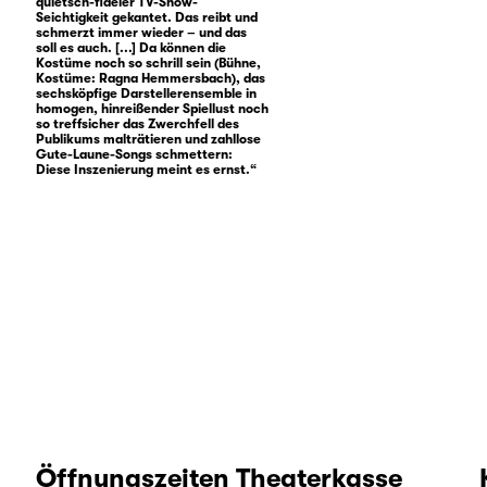
quietsch-fideler TV-Show-
Seichtigkeit gekantet. Das reibt und
schmerzt immer wieder – und das
soll es auch. [...] Da können die
Kostüme noch so schrill sein (Bühne,
Kostüme: Ragna Hemmersbach), das
sechsköpfige Darstellerensemble in
homogen, hinreißender Spiellust noch
so treffsicher das Zwerchfell des
Publikums malträtieren und zahllose
Gute-Laune-Songs schmettern:
Diese Inszenierung meint es ernst.“
Öffnungszeiten Theaterkasse