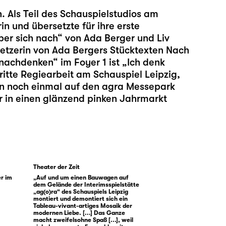
. Als Teil des Schauspielstudios am
in und übersetzte für ihre erste
ber sich nach
“ von Ada Berger und Liv
setzerin von Ada Bergers Stücktexten Nach
n nachdenken
“ im Foyer 1 ist „Ich denk
dritte Regiearbeit am Schauspiel Leipzig,
gen noch einmal auf den agra Messepark
r in einen glänzend pinken Jahrmarkt
Theater der Zeit
er im
„Auf und um einen Bauwagen auf
dem Gelände der Interimsspielstätte
„ag(o)ra“ des Schauspiels Leipzig
montiert und demontiert sich ein
Tableau-vivant-artiges Mosaik der
modernen Liebe. [...] Das Ganze
macht zweifelsohne Spaß [...], weil