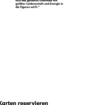
sich das gesamte Ensemble mit
größter Leidenschaft und Energie in
die Figuren wirft.“
Karten reservieren