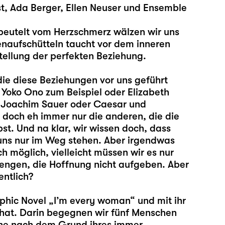
st, Ada Berger, Ellen Neuser und Ensemble
beutelt vom Herzschmerz wälzen wir uns
enaufschütteln taucht vor dem inneren
stellung der perfekten Beziehung.
die diese Beziehungen vor uns geführt
 Yoko Ono zum Beispiel oder Elizabeth
d Joachim Sauer oder Caesar und
d doch eh immer nur die anderen, die die
st. Und na klar, wir wissen doch, dass
e uns nur im Weg stehen. Aber irgendwas
och möglich, vielleicht müssen wir es nur
rengen, die Hoffnung nicht aufgeben. Aber
entlich?
aphic Novel „I’m every woman“ und mit ihr
 hat. Darin begegnen wir fünf Menschen
uche nach dem Grund ihres immer