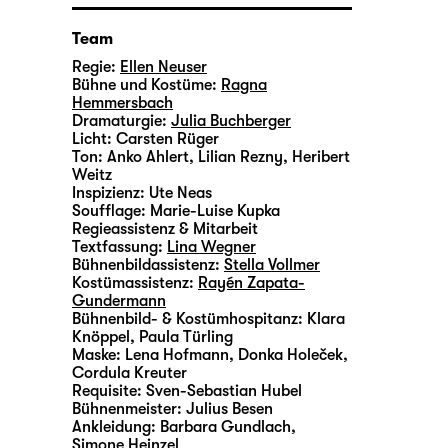
Team
Regie:
Ellen Neuser
Bühne und Kostüme:
Ragna
Hemmersbach
Dramaturgie:
Julia Buchberger
Licht:
Carsten Rüger
Ton:
Anko Ahlert, Lilian Rezny, Heribert
Weitz
Inspizienz:
Ute Neas
Soufflage:
Marie-Luise Kupka
Regieassistenz & Mitarbeit
Textfassung:
Lina Wegner
Bühnenbildassistenz:
Stella Vollmer
Kostümassistenz:
Rayén Zapata-
Gundermann
Bühnenbild- & Kostümhospitanz:
Klara
Knöppel, Paula Türling
Maske:
Lena Hofmann, Donka Holeček,
Cordula Kreuter
Requisite:
Sven-Sebastian Hubel
Bühnenmeister:
Julius Besen
Ankleidung:
Barbara Gundlach,
Simone Heinzel