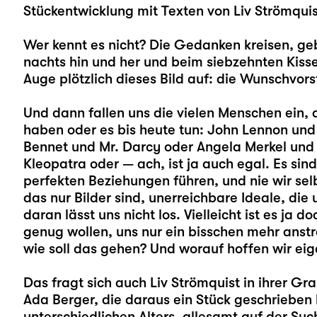
Stückentwicklung mit Texten von Liv Strömqui
Wer kennt es nicht? Die Gedanken kreisen, ge
nachts hin und her und beim siebzehnten Kiss
Auge plötzlich dieses Bild auf: die Wunschvor
Und dann fallen uns die vielen Menschen ein, 
haben oder es bis heute tun: John Lennon und
Bennet und Mr. Darcy oder Angela Merkel un
Kleopatra oder — ach, ist ja auch egal. Es sin
perfekten Beziehungen führen, und nie wir selb
das nur Bilder sind, unerreichbare Ideale, di
daran lässt uns nicht los. Vielleicht ist es ja d
genug wollen, uns nur ein bisschen mehr anst
wie soll das gehen? Und worauf hoffen wir eig
Das fragt sich auch Liv Strömquist in ihrer Gr
Ada Berger, die daraus ein Stück geschrieben
unterschiedlichen Alters, allesamt auf der S