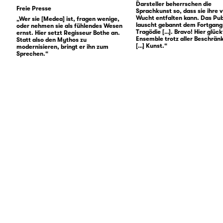
Darsteller beherrschen die
Freie Presse
Sprachkunst so, dass sie ihre v
Wucht entfalten kann. Das Pu
„Wer sie [Medea] ist, fragen wenige,
lauscht gebannt dem Fortgang
oder nehmen sie als fühlendes Wesen
Tragödie […]. Bravo! Hier glüc
ernst. Hier setzt Regisseur Bothe an.
Ensemble trotz aller Beschrä
Statt also den Mythos zu
[…] Kunst.“
modernisieren, bringt er ihn zum
Sprechen.“