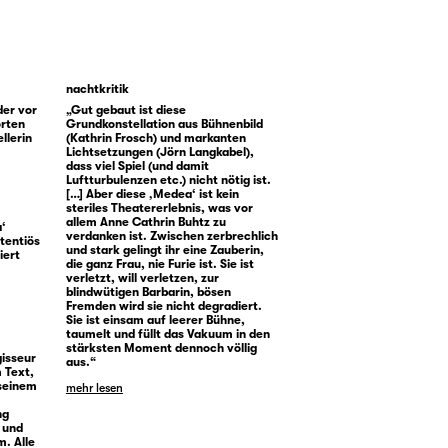
nachtkritik
der vor
„Gut gebaut ist diese
orten
Grundkonstellation aus Bühnenbild
llerin
(Kathrin Frosch) und markanten
Lichtsetzungen (Jörn Langkabel),
dass viel Spiel (und damit
Luftturbulenzen etc.) nicht nötig ist.
[…] Aber diese ‚Medea‘ ist kein
steriles Theatererlebnis, was vor
allem Anne Cathrin Buhtz zu
a‘
verdanken ist. Zwischen zerbrechlich
tentiös
und stark gelingt ihr eine Zauberin,
iert
die ganz Frau, nie Furie ist. Sie ist
verletzt, will verletzen, zur
blindwütigen Barbarin, bösen
Fremden wird sie nicht degradiert.
Sie ist einsam auf leerer Bühne,
taumelt und füllt das Vakuum in den
stärksten Moment dennoch völlig
gisseur
aus.“
 Text,
 seinem
mehr lesen
ng
 und
m. Alle