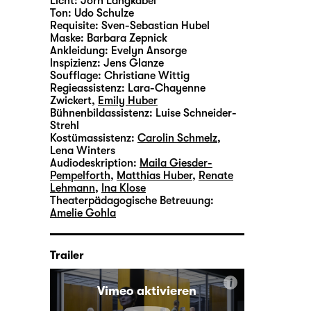
Licht:
Jörn Langkabel
Ton:
Udo Schulze
Requisite:
Sven-Sebastian Hubel
Maske:
Barbara Zepnick
Ankleidung:
Evelyn Ansorge
lnspizienz:
Jens Glanze
Soufflage:
Christiane Wittig
Regieassistenz:
Lara-Chayenne
Zwickert
,
Emily Huber
Bühnenbildassistenz:
Luise Schneider-
Strehl
Kostümassistenz:
Carolin Schmelz
,
Lena Winters
Audiodeskription:
Maila Giesder-
Pempelforth
,
Matthias Huber
,
Renate
Lehmann
,
Ina Klose
Theaterpädagogische Betreuung:
Amelie Gohla
Trailer
i
Vimeo aktivieren