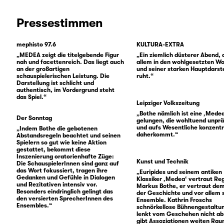
Pressestimmen
mephisto 97.6
KULTURA-EXTRA
„MEDEA zeigt die titelgebende Figur
„Ein ziemlich düsterer Abend, 
nah und facettenreich. Das liegt auch
allem in den wohlgesetzten W
an der großartigen
und seiner starken Hauptdarste
schauspielerischen Leistung. Die
ruht.“
Darstellung ist schlicht und
authentisch, im Vordergrund steht
das Spiel.“
Leipziger Volkszeitung
„Bothe nämlich ist eine ‚Mede
Der Sonntag
gelungen, die wohltuend unprä
und aufs Wesentliche konzentr
„Indem Bothe die gebotenen
daherkommt.“
Abstandsregeln beachtet und seinen
Spielern so gut wie keine Aktion
gestattet, bekommt diese
Inszenierung oratorienhafte Züge:
Kunst und Technik
Die SchauspielerInnen sind ganz auf
das Wort fokussiert, tragen ihre
„Euripides und seinem antiken
Gedanken und Gefühle in Dialogen
Klassiker ‚Medea‘ vertraut Re
und Rezitativen intensiv vor.
Markus Bothe, er vertraut dem
Besonders eindringlich gelingt das
der Geschichte und vor allem
den versierten SprecherInnen des
Ensemble. Kathrin Froschs
Ensembles.“
schnörkellose Bühnengestaltu
lenkt vom Geschehen nicht ab
gibt Assoziationen weiten Rau