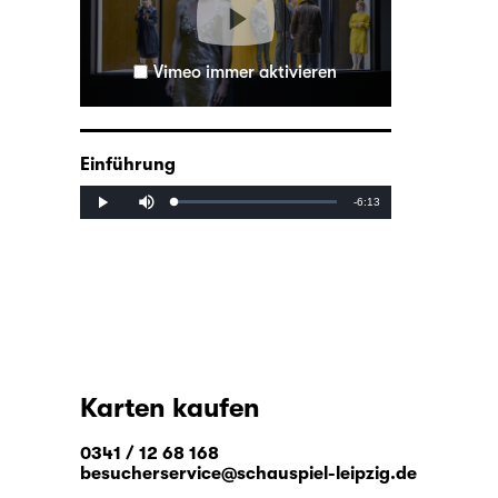
Vimeo immer aktivieren
Einführung
Mute
Remaining
-6:13
Loaded
:
Progress
:
Play
0%
0%
Time
Karten kaufen
0341 / 12 68 168
besucherservice@schauspiel-leipzig.de