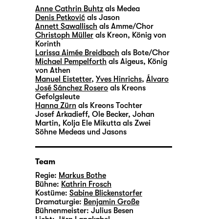
Anne Cathrin Buhtz
als Medea
Denis Petković
als Jason
Annett Sawallisch
als Amme/Chor
Christoph Müller
als Kreon, König von
Korinth
Larissa Aimée Breidbach
als Bote/Chor
Michael Pempelforth
als Aigeus, König
von Athen
Manuel Eistetter
,
Yves Hinrichs
,
Álvaro
José Sánchez Rosero
als Kreons
Gefolgsleute
Hanna Zürn
als Kreons Tochter
Josef Arkadieff, Ole Becker, Johan
Martin, Kolja Ele Mikutta
als Zwei
Söhne Medeas und Jasons
Team
Regie:
Markus Bothe
Bühne:
Kathrin Frosch
Kostüme:
Sabine Blickenstorfer
Dramaturgie:
Benjamin Große
Bühnenmeister:
Julius Besen