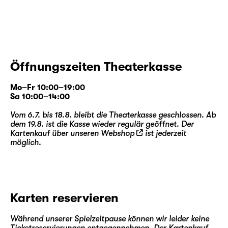
Gesellschaft geprägt. Was sein Blick dabei
einfing, war seiner Zeit weit voraus — und
führt tief in die theatralen Welten eines
Samuel Beckett oder Jean-Paul Sartre.
Öffnungszeiten Theaterkasse
Enrico Lübbe
inszeniert Tschechows Drama
noch einmal im Team mit Bühnenbildner
Mo–Fr 10:00–19:00
Etienne Pluss
und Kostümbildnerin
Bianca
Sa 10:00–14:00
Deigner
. Seit 2013 entstanden in dieser
Vom 6.7. bis 18.8. bleibt die Theaterkasse geschlossen. Ab
Zusammenarbeit am Schauspiel Leipzig
dem 19.8. ist die Kasse wieder regulär geöffnet. Der
Inszenierungen, die das Haus prägten, wie
Kartenkauf über unseren
Webshop
ist jederzeit
möglich.
etwa „
Die Maßnahme / Die Perser
“, „
Faust 1
+ 2
“, „
Woyzeck
“ oder „
Das kalte Herz
“.
Zugleich arbeitete Etienne Pluss u. a. an der
Metropolitan Opera New York, am Royal
Opera House Covent Garden London oder
Karten reservieren
bei den Salzburger Festspielen; Bianca
Deigner entwarf Kostümbilder für die Oper
Während unserer Spielzeitpause können wir leider keine