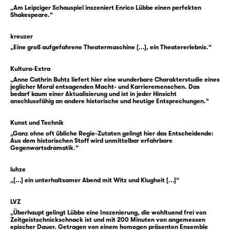
aufzuführen: Gesellschaft als Schlacht,
„Am Leipziger Schauspiel inszeniert Enrico Lübbe einen perfekten
Leben als Nahkampf — mit den Waffen des
Shakespeare.“
Wortes, der Intrige und des Mordes.
kreuzer
„Eine groß aufgefahrene Theatermaschine [...], ein Theatererlebnis.“
Und niemand ahnt, wie gut er genau damit in
die Gesellschaft passt. Zug um Zug wird er
Kultura-Extra
schließlich König Richard III. Gloster ist dabei
„Anne Cathrin Buhtz liefert hier eine wunderbare Charakterstudie eines
klug, er ist schnell, er ist brutal — und allein
jeglicher Moral entsagenden Macht- und Karrieremenschen. Das
bedarf kaum einer Aktualisierung und ist in jeder Hinsicht
ist er dabei nie. Denn er weiß sich immer
anschlussfähig an andere historische und heutige Entsprechungen.“
wieder neue Verbündete zu schaffen — nicht
nur die Figuren im Stück, sondern auch uns,
Kunst und Technik
„Ganz ohne oft übliche Regie-Zutaten gelingt hier das Entscheidende:
das Publikum.
Aus dem historischen Stoff wird unmittelbar erfahrbare
Gegenwartsdramatik.“
Aber je mehr Gloster Tat um Tat, Zug um Zug
luhze
der Aufstieg gelingt, desto stärker wird er
„[...] ein unterhaltsamer Abend mit Witz und Klugheit [...]“
konfrontiert mit einer Reihe starker
Frauenfiguren wie Lady Anne, Königin
LVZ
Elisabeth, Königin Margaret oder seiner
„Überhaupt gelingt Lübbe eine Inszenierung, die wohltuend frei von
Zeitgeistschnickschnack ist und mit 200 Minuten von angemessen
Mutter, der Herzogin von York.
epischer Dauer. Getragen von einem homogen präsenten Ensemble