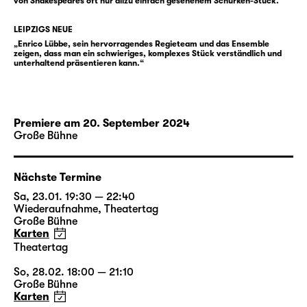
von Shakespeares oft nur allzu einfach gesehenem Schurken-Stück.“
Enrico Lübbe
, seit 2013 Intendant des
Schauspiel Leipzig, inszeniert nach
LEIPZIGS NEUE
„
Winterreise / Winterreise
“ (Schubert /
„Enrico Lübbe, sein hervorragendes Regieteam und das Ensemble
zeigen, dass man ein schwieriges, komplexes Stück verständlich und
Jelinek), „
Faust I & II
“ (Goethe) sowie
unterhaltend präsentieren kann.“
Büchners „
Woyzeck
“ den Klassiker von
Shakespeare. Für „Richard III“ arbeitet
erstmals Martin Zehetgruber am Schauspiel
Premiere am 20. September 2024
Leipzig. Er entwirft regelmäßig die
Große Bühne
Bühnenräume für Inszenierungen von Andrea
Breth, Barbara Frey und Martin Kušej und
erhielt mehrfach den Österreichischen
Nächste Termine
Theaterpreis Nestroy für die beste
Sa, 23.01. 19:30 — 22:40
Ausstattung sowie den Titel Bühnenbildner
Wiederaufnahme
,
Theatertag
Große Bühne
des Jahres der Fachzeitschriften Opernwelt
Karten
und Theater heute. Sabine Blickenstorfer
Theatertag
schuf zuletzt die Kostüme für „
Das Gespenst
So, 28.02. 18:00 — 21:10
von Canterville
“ und „
Fischer Fritz
“ am
Große Bühne
Schauspiel Leipzig. Neben Enrico Lübbe und
Karten