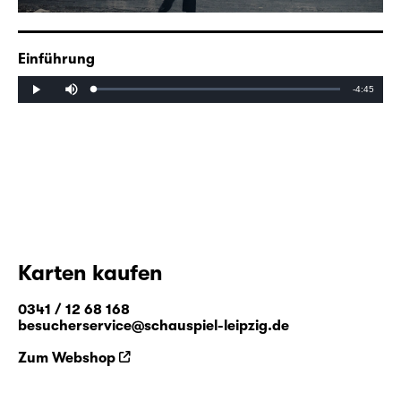
Einführung
Mute
Remaining
-4:45
Loaded
:
Progress
:
Play
0%
0%
Time
Karten kaufen
0341 / 12 68 168
besucherservice@schauspiel-leipzig.de
Zum Webshop