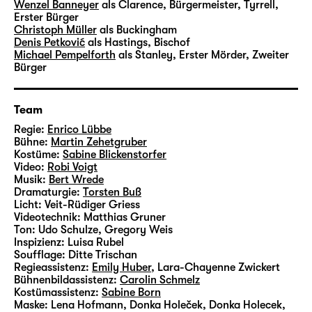
Vimeo aktivieren
Wenzel Banneyer
als Clarence, Bürgermeister, Tyrrell,
Erster Bürger
Christoph Müller
als Buckingham
Denis Petković
als Hastings, Bischof
Michael Pempelforth
als Stanley, Erster Mörder, Zweiter
Bürger
Vimeo immer aktivieren
Team
Regie:
Enrico Lübbe
Bühne:
Martin Zehetgruber
Kostüme:
Sabine Blickenstorfer
Video:
Robi Voigt
Musik:
Bert Wrede
Dramaturgie:
Torsten Buß
Licht:
Veit-Rüdiger Griess
Videotechnik:
Matthias Gruner
Ton:
Udo Schulze, Gregory Weis
Inspizienz:
Luisa Rubel
Soufflage:
Ditte Trischan
Regieassistenz:
Emily Huber
,
Lara-Chayenne Zwickert
Bühnenbildassistenz:
Carolin Schmelz
Kostümassistenz:
Sabine Born
Maske:
Lena Hofmann, Donka Holeček, Donka Holecek,