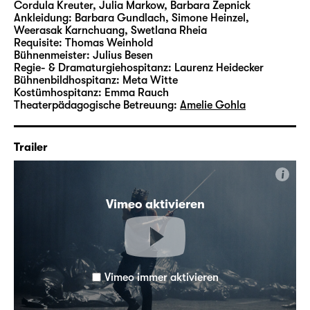
Cordula Kreuter, Julia Markow, Barbara Zepnick
Ankleidung:
Barbara Gundlach, Simone Heinzel,
Weerasak Karnchuang, Swetlana Rheia
Requisite:
Thomas Weinhold
Bühnenmeister:
Julius Besen
Regie- & Dramaturgiehospitanz:
Laurenz Heidecker
Bühnenbildhospitanz:
Meta Witte
Kostümhospitanz:
Emma Rauch
Theaterpädagogische Betreuung:
Amelie Gohla
Trailer
i
Vimeo aktivieren
Vimeo immer aktivieren