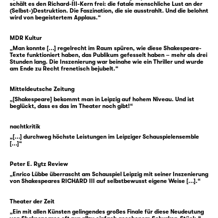
schält es den Richard-III-Kern frei: die fatale menschliche Lust an der
(Selbst-)Destruktion. Die Faszination, die sie ausstrahlt. Und die belohnt
Ob Witwe oder Mutter, Ehefrau oder
wird von begeistertem Applaus.“
gewesene Regentin — und oftmals alles
zugleich —, haben sie alte und neue
MDR Kultur
„Man konnte [...] regelrecht im Raum spüren, wie diese Shakespeare-
Herrschaft überlebt, können erzählen vom
Texte funktioniert haben, das Publikum gefesselt haben – mehr als drei
Verlust und vom Danach. Sie sind es, die sich
Stunden lang. Die Inszenierung war beinahe wie ein Thriller und wurde
am Ende zu Recht frenetisch bejubelt.“
ihm in den Weg stellen. Und sie begleiten
Glosters Fall.
Mitteldeutsche Zeitung
„[Shakespeare] bekommt man in Leipzig auf hohem Niveau. Und ist
beglückt, dass es das im Theater noch gibt!“
Nur zwei Jahre regierte Richard III., mit
dessen Tod auch die „Rosenkriege“ endeten.
nachtkritik
William Shakespeares „Richard III“ formt vor
„[...] durchweg höchste Leistungen im Leipziger Schauspielensemble
diesem Hintergrund ein gewaltiges Stück
[...]“
Theater — über Hybris, Skrupellosigkeit und
Peter E. Rytz Review
das Überschreiten aller Normen. In der
„Enrico Lübbe überrascht am Schauspiel Leipzig mit seiner Inszenierung
Übersetzung von Thomas Brasch ist es ein
von Shakespeares RICHARD III auf selbstbewusst eigene Weise [...].“
scharfes Psychogramm genauso wie ein
dunkles Schauerstück.
Theater der Zeit
„Ein mit allen Künsten gelingendes großes Finale für diese Neudeutung