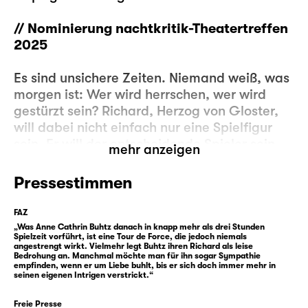
// Nominierung nachtkritik-Theatertreffen
2025
Es sind unsichere Zeiten. Niemand weiß, was
morgen ist: Wer wird herrschen, wer wird
gestürzt sein? Richard, Herzog von Gloster,
will dabei nicht einfach nur eine Spielfigur
sein. Er will der entscheidende Spieler sein.
mehr anzeigen
Der Sieger über alle.
Pressestimmen
Der Krieg ist vorbei, aber mit den neuen
Zeiten kann Gloster nichts anfangen. Was
FAZ
anderes als Krieg kann er nicht. Mit seinem
„Was Anne Cathrin Buhtz danach in knapp mehr als drei Stunden
Spielzeit vorführt, ist eine Tour de Force, die jedoch niemals
Wesen würde er keine Chance haben, das
angestrengt wirkt. Vielmehr legt Buhtz ihren Richard als leise
Bedrohung an. Manchmal möchte man für ihn sogar Sympathie
hört er schon sein Leben lang, angefangen
empfinden, wenn er um Liebe buhlt, bis er sich doch immer mehr in
bei seiner eigenen Mutter. Also bleibt er im
seinen eigenen Intrigen verstrickt.“
Kriegsmodus und beschließt, sein Stück
Freie Presse