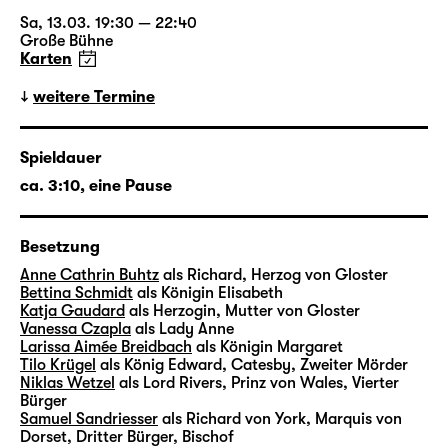
Markus Bothe verbindet sie eine langjährige
Zusammenarbeit u. a. mit Lorenzo Fioroni,
Sa, 13.03. 19:30 — 22:40
Große Bühne
Corinna von Rad, Barbara David Brüesch
Karten
oder Jonas Knecht. Bert Wrede komponierte
zahlreiche Musiken u. a. für Filme von Detlev
weitere Termine
Buck und Thomas Stuber oder Inszenierungen
von Michael Thalheimer und Mateja Koležnik.
Spieldauer
In Leipzig wirkte er zuletzt mit bei der
ca. 3:10, eine Pause
Uraufführung der Theaterfassung von
Richard Yates’ „Zeiten des Aufruhrs“ in der
Regie von Enrico Lübbe.
Besetzung
Anne Cathrin Buhtz
als Richard, Herzog von Gloster
Bettina Schmidt
als Königin Elisabeth
Katja Gaudard
als Herzogin, Mutter von Gloster
„Richard III“ in 30 Sekunden
Vanessa Czapla
als Lady Anne
Larissa Aimée Breidbach
als Königin Margaret
mit Chefdramaturg Torsten Buß
Tilo Krügel
als König Edward, Catesby, Zweiter Mörder
Niklas Wetzel
als Lord Rivers, Prinz von Wales, Vierter
Bürger
i
Samuel Sandriesser
als Richard von York, Marquis von
Dorset, Dritter Bürger, Bischof