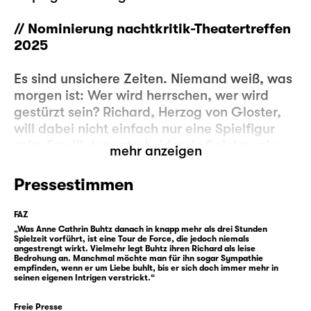
// Nominierung nachtkritik-Theatertreffen
2025
Es sind unsichere Zeiten. Niemand weiß, was
morgen ist: Wer wird herrschen, wer wird
gestürzt sein? Richard, Herzog von Gloster,
will dabei nicht einfach nur eine Spielfigur
sein. Er will der entscheidende Spieler sein.
mehr anzeigen
Der Sieger über alle.
Pressestimmen
Der Krieg ist vorbei, aber mit den neuen
Zeiten kann Gloster nichts anfangen. Was
FAZ
anderes als Krieg kann er nicht. Mit seinem
„Was Anne Cathrin Buhtz danach in knapp mehr als drei Stunden
Spielzeit vorführt, ist eine Tour de Force, die jedoch niemals
Wesen würde er keine Chance haben, das
angestrengt wirkt. Vielmehr legt Buhtz ihren Richard als leise
Bedrohung an. Manchmal möchte man für ihn sogar Sympathie
hört er schon sein Leben lang, angefangen
empfinden, wenn er um Liebe buhlt, bis er sich doch immer mehr in
bei seiner eigenen Mutter. Also bleibt er im
seinen eigenen Intrigen verstrickt.“
Kriegsmodus und beschließt, sein Stück
Freie Presse