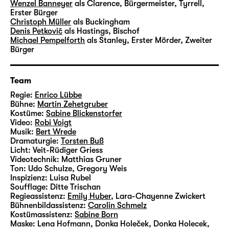
Vimeo aktivieren
Wenzel Banneyer
als Clarence, Bürgermeister, Tyrrell,
Erster Bürger
Christoph Müller
als Buckingham
Denis Petković
als Hastings, Bischof
Michael Pempelforth
als Stanley, Erster Mörder, Zweiter
Bürger
Vimeo immer aktivieren
Team
Regie:
Enrico Lübbe
Bühne:
Martin Zehetgruber
Kostüme:
Sabine Blickenstorfer
Video:
Robi Voigt
Musik:
Bert Wrede
Dramaturgie:
Torsten Buß
Licht:
Veit-Rüdiger Griess
Videotechnik:
Matthias Gruner
Ton:
Udo Schulze, Gregory Weis
Inspizienz:
Luisa Rubel
Soufflage:
Ditte Trischan
Regieassistenz:
Emily Huber
,
Lara-Chayenne Zwickert
Bühnenbildassistenz:
Carolin Schmelz
Kostümassistenz:
Sabine Born
Maske:
Lena Hofmann, Donka Holeček, Donka Holecek,