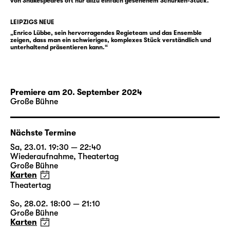
von Shakespeares oft nur allzu einfach gesehenem Schurken-Stück.“
Enrico Lübbe
, seit 2013 Intendant des
Schauspiel Leipzig, inszeniert nach
LEIPZIGS NEUE
„
Winterreise / Winterreise
“ (Schubert /
„Enrico Lübbe, sein hervorragendes Regieteam und das Ensemble
zeigen, dass man ein schwieriges, komplexes Stück verständlich und
Jelinek), „
Faust I & II
“ (Goethe) sowie
unterhaltend präsentieren kann.“
Büchners „
Woyzeck
“ den Klassiker von
Shakespeare. Für „Richard III“ arbeitet
erstmals Martin Zehetgruber am Schauspiel
Premiere am 20. September 2024
Leipzig. Er entwirft regelmäßig die
Große Bühne
Bühnenräume für Inszenierungen von Andrea
Breth, Barbara Frey und Martin Kušej und
erhielt mehrfach den Österreichischen
Nächste Termine
Theaterpreis Nestroy für die beste
Sa, 23.01. 19:30 — 22:40
Ausstattung sowie den Titel Bühnenbildner
Wiederaufnahme
,
Theatertag
Große Bühne
des Jahres der Fachzeitschriften Opernwelt
Karten
und Theater heute. Sabine Blickenstorfer
Theatertag
schuf zuletzt die Kostüme für „
Das Gespenst
So, 28.02. 18:00 — 21:10
von Canterville
“ und „
Fischer Fritz
“ am
Große Bühne
Schauspiel Leipzig. Neben Enrico Lübbe und
Karten