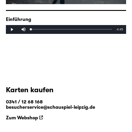
Einführung
Mute
Remaining
-4:45
Loaded
:
Progress
:
Play
0%
0%
Time
Karten kaufen
0341 / 12 68 168
besucherservice@schauspiel-leipzig.de
Zum Webshop