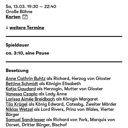
Markus Bothe verbindet sie eine langjährige
Zusammenarbeit u. a. mit Lorenzo Fioroni,
Sa, 13.03. 19:30 — 22:40
Große Bühne
Corinna von Rad, Barbara David Brüesch
Karten
oder Jonas Knecht. Bert Wrede komponierte
zahlreiche Musiken u. a. für Filme von Detlev
weitere Termine
Buck und Thomas Stuber oder Inszenierungen
von Michael Thalheimer und Mateja Koležnik.
Spieldauer
In Leipzig wirkte er zuletzt mit bei der
ca. 3:10, eine Pause
Uraufführung der Theaterfassung von
Richard Yates’ „Zeiten des Aufruhrs“ in der
Regie von Enrico Lübbe.
Besetzung
Anne Cathrin Buhtz
als Richard, Herzog von Gloster
Bettina Schmidt
als Königin Elisabeth
Katja Gaudard
als Herzogin, Mutter von Gloster
„Richard III“ in 30 Sekunden
Vanessa Czapla
als Lady Anne
Larissa Aimée Breidbach
als Königin Margaret
mit Chefdramaturg Torsten Buß
Tilo Krügel
als König Edward, Catesby, Zweiter Mörder
Niklas Wetzel
als Lord Rivers, Prinz von Wales, Vierter
Bürger
i
Samuel Sandriesser
als Richard von York, Marquis von
Dorset, Dritter Bürger, Bischof