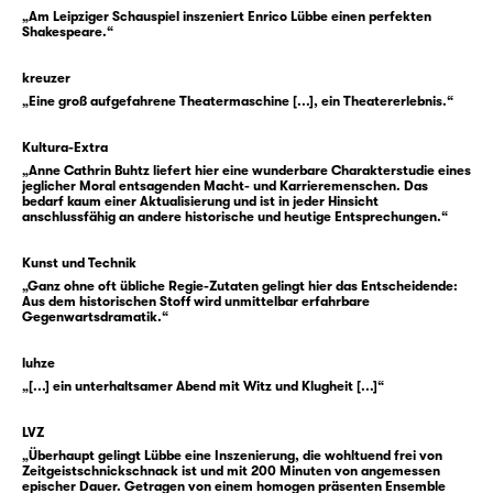
aufzuführen: Gesellschaft als Schlacht,
„Am Leipziger Schauspiel inszeniert Enrico Lübbe einen perfekten
Leben als Nahkampf — mit den Waffen des
Shakespeare.“
Wortes, der Intrige und des Mordes.
kreuzer
„Eine groß aufgefahrene Theatermaschine [...], ein Theatererlebnis.“
Und niemand ahnt, wie gut er genau damit in
die Gesellschaft passt. Zug um Zug wird er
Kultura-Extra
schließlich König Richard III. Gloster ist dabei
„Anne Cathrin Buhtz liefert hier eine wunderbare Charakterstudie eines
klug, er ist schnell, er ist brutal — und allein
jeglicher Moral entsagenden Macht- und Karrieremenschen. Das
bedarf kaum einer Aktualisierung und ist in jeder Hinsicht
ist er dabei nie. Denn er weiß sich immer
anschlussfähig an andere historische und heutige Entsprechungen.“
wieder neue Verbündete zu schaffen — nicht
nur die Figuren im Stück, sondern auch uns,
Kunst und Technik
„Ganz ohne oft übliche Regie-Zutaten gelingt hier das Entscheidende:
das Publikum.
Aus dem historischen Stoff wird unmittelbar erfahrbare
Gegenwartsdramatik.“
Aber je mehr Gloster Tat um Tat, Zug um Zug
luhze
der Aufstieg gelingt, desto stärker wird er
„[...] ein unterhaltsamer Abend mit Witz und Klugheit [...]“
konfrontiert mit einer Reihe starker
Frauenfiguren wie Lady Anne, Königin
LVZ
Elisabeth, Königin Margaret oder seiner
„Überhaupt gelingt Lübbe eine Inszenierung, die wohltuend frei von
Zeitgeistschnickschnack ist und mit 200 Minuten von angemessen
Mutter, der Herzogin von York.
epischer Dauer. Getragen von einem homogen präsenten Ensemble