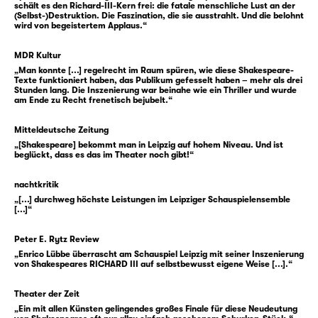
schält es den Richard-III-Kern frei: die fatale menschliche Lust an der
(Selbst-)Destruktion. Die Faszination, die sie ausstrahlt. Und die belohnt
Ob Witwe oder Mutter, Ehefrau oder
wird von begeistertem Applaus.“
gewesene Regentin — und oftmals alles
zugleich —, haben sie alte und neue
MDR Kultur
„Man konnte [...] regelrecht im Raum spüren, wie diese Shakespeare-
Herrschaft überlebt, können erzählen vom
Texte funktioniert haben, das Publikum gefesselt haben – mehr als drei
Verlust und vom Danach. Sie sind es, die sich
Stunden lang. Die Inszenierung war beinahe wie ein Thriller und wurde
am Ende zu Recht frenetisch bejubelt.“
ihm in den Weg stellen. Und sie begleiten
Glosters Fall.
Mitteldeutsche Zeitung
„[Shakespeare] bekommt man in Leipzig auf hohem Niveau. Und ist
beglückt, dass es das im Theater noch gibt!“
Nur zwei Jahre regierte Richard III., mit
dessen Tod auch die „Rosenkriege“ endeten.
nachtkritik
William Shakespeares „Richard III“ formt vor
„[...] durchweg höchste Leistungen im Leipziger Schauspielensemble
diesem Hintergrund ein gewaltiges Stück
[...]“
Theater — über Hybris, Skrupellosigkeit und
Peter E. Rytz Review
das Überschreiten aller Normen. In der
„Enrico Lübbe überrascht am Schauspiel Leipzig mit seiner Inszenierung
Übersetzung von Thomas Brasch ist es ein
von Shakespeares RICHARD III auf selbstbewusst eigene Weise [...].“
scharfes Psychogramm genauso wie ein
dunkles Schauerstück.
Theater der Zeit
„Ein mit allen Künsten gelingendes großes Finale für diese Neudeutung