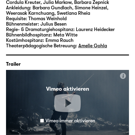
Cordula Kreuter, Julia Markow, Barbara Zepnick
Ankleidung:
Barbara Gundlach, Simone Heinzel,
Weerasak Karnchuang, Swetlana Rheia
Requisite:
Thomas Weinhold
Bühnenmeister:
Julius Besen
Regie- & Dramaturgiehospitanz:
Laurenz Heidecker
Bühnenbildhospitanz:
Meta Witte
Kostümhospitanz:
Emma Rauch
Theaterpädagogische Betreuung:
Amelie Gohla
Trailer
i
Vimeo aktivieren
Vimeo immer aktivieren