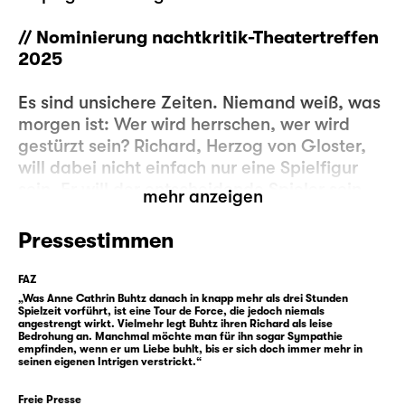
// Nominierung nachtkritik-Theatertreffen
2025
Es sind unsichere Zeiten. Niemand weiß, was
morgen ist: Wer wird herrschen, wer wird
gestürzt sein? Richard, Herzog von Gloster,
will dabei nicht einfach nur eine Spielfigur
sein. Er will der entscheidende Spieler sein.
mehr anzeigen
Der Sieger über alle.
Pressestimmen
Der Krieg ist vorbei, aber mit den neuen
Zeiten kann Gloster nichts anfangen. Was
FAZ
anderes als Krieg kann er nicht. Mit seinem
„Was Anne Cathrin Buhtz danach in knapp mehr als drei Stunden
Spielzeit vorführt, ist eine Tour de Force, die jedoch niemals
Wesen würde er keine Chance haben, das
angestrengt wirkt. Vielmehr legt Buhtz ihren Richard als leise
Bedrohung an. Manchmal möchte man für ihn sogar Sympathie
hört er schon sein Leben lang, angefangen
empfinden, wenn er um Liebe buhlt, bis er sich doch immer mehr in
bei seiner eigenen Mutter. Also bleibt er im
seinen eigenen Intrigen verstrickt.“
Kriegsmodus und beschließt, sein Stück
Freie Presse