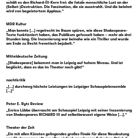
schält es den Richard-III-Kern frei: die fatale menschliche Lust an der
(Selbst-)Destruktion. Die Faszination, die sie ausstrahlt. Und die belohnt
Ob Witwe oder Mutter, Ehefrau oder
wird von begeistertem Applaus.“
gewesene Regentin — und oftmals alles
zugleich —, haben sie alte und neue
MDR Kultur
„Man konnte [...] regelrecht im Raum spüren, wie diese Shakespeare-
Herrschaft überlebt, können erzählen vom
Texte funktioniert haben, das Publikum gefesselt haben – mehr als drei
Verlust und vom Danach. Sie sind es, die sich
Stunden lang. Die Inszenierung war beinahe wie ein Thriller und wurde
am Ende zu Recht frenetisch bejubelt.“
ihm in den Weg stellen. Und sie begleiten
Glosters Fall.
Mitteldeutsche Zeitung
„[Shakespeare] bekommt man in Leipzig auf hohem Niveau. Und ist
beglückt, dass es das im Theater noch gibt!“
Nur zwei Jahre regierte Richard III., mit
dessen Tod auch die „Rosenkriege“ endeten.
nachtkritik
William Shakespeares „Richard III“ formt vor
„[...] durchweg höchste Leistungen im Leipziger Schauspielensemble
diesem Hintergrund ein gewaltiges Stück
[...]“
Theater — über Hybris, Skrupellosigkeit und
Peter E. Rytz Review
das Überschreiten aller Normen. In der
„Enrico Lübbe überrascht am Schauspiel Leipzig mit seiner Inszenierung
Übersetzung von Thomas Brasch ist es ein
von Shakespeares RICHARD III auf selbstbewusst eigene Weise [...].“
scharfes Psychogramm genauso wie ein
dunkles Schauerstück.
Theater der Zeit
„Ein mit allen Künsten gelingendes großes Finale für diese Neudeutung