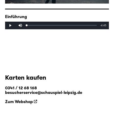
Einführung
Mute
Remaining
-4:45
Loaded
:
Progress
:
Play
0%
0%
Time
Karten kaufen
0341 / 12 68 168
besucherservice@schauspiel-leipzig.de
Zum Webshop