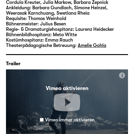
Cordula Kreuter, Julia Markow, Barbara Zepnick
Ankleidung:
Barbara Gundlach, Simone Heinzel,
Weerasak Karnchuang, Swetlana Rheia
Requisite:
Thomas Weinhold
Bühnenmeister:
Julius Besen
Regie- & Dramaturgiehospitanz:
Laurenz Heidecker
Bühnenbildhospitanz:
Meta Witte
Kostümhospitanz:
Emma Rauch
Theaterpädagogische Betreuung:
Amelie Gohla
Trailer
i
Vimeo aktivieren
Vimeo immer aktivieren