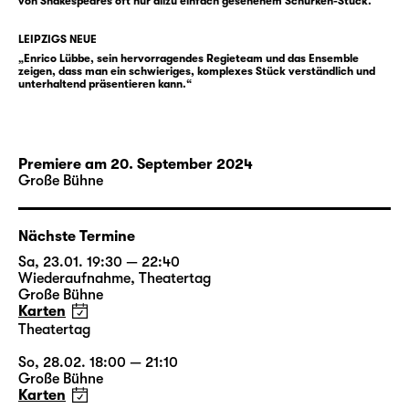
von Shakespeares oft nur allzu einfach gesehenem Schurken-Stück.“
Enrico Lübbe
, seit 2013 Intendant des
Schauspiel Leipzig, inszeniert nach
LEIPZIGS NEUE
„
Winterreise / Winterreise
“ (Schubert /
„Enrico Lübbe, sein hervorragendes Regieteam und das Ensemble
zeigen, dass man ein schwieriges, komplexes Stück verständlich und
Jelinek), „
Faust I & II
“ (Goethe) sowie
unterhaltend präsentieren kann.“
Büchners „
Woyzeck
“ den Klassiker von
Shakespeare. Für „Richard III“ arbeitet
erstmals Martin Zehetgruber am Schauspiel
Premiere am 20. September 2024
Leipzig. Er entwirft regelmäßig die
Große Bühne
Bühnenräume für Inszenierungen von Andrea
Breth, Barbara Frey und Martin Kušej und
erhielt mehrfach den Österreichischen
Nächste Termine
Theaterpreis Nestroy für die beste
Sa, 23.01. 19:30 — 22:40
Ausstattung sowie den Titel Bühnenbildner
Wiederaufnahme
,
Theatertag
Große Bühne
des Jahres der Fachzeitschriften Opernwelt
Karten
und Theater heute. Sabine Blickenstorfer
Theatertag
schuf zuletzt die Kostüme für „
Das Gespenst
So, 28.02. 18:00 — 21:10
von Canterville
“ und „
Fischer Fritz
“ am
Große Bühne
Schauspiel Leipzig. Neben Enrico Lübbe und
Karten