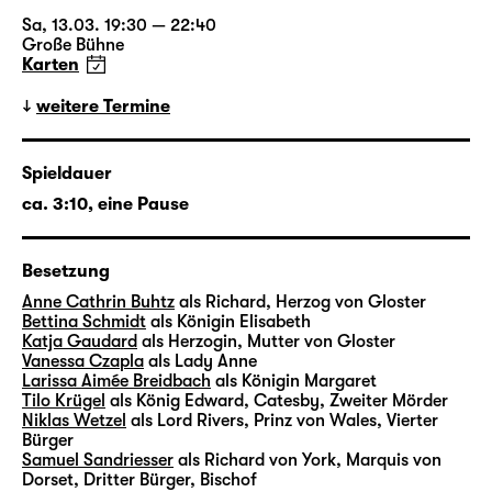
Markus Bothe verbindet sie eine langjährige
Zusammenarbeit u. a. mit Lorenzo Fioroni,
Sa, 13.03. 19:30 — 22:40
Große Bühne
Corinna von Rad, Barbara David Brüesch
Karten
oder Jonas Knecht. Bert Wrede komponierte
zahlreiche Musiken u. a. für Filme von Detlev
weitere Termine
Buck und Thomas Stuber oder Inszenierungen
von Michael Thalheimer und Mateja Koležnik.
Spieldauer
In Leipzig wirkte er zuletzt mit bei der
ca. 3:10, eine Pause
Uraufführung der Theaterfassung von
Richard Yates’ „Zeiten des Aufruhrs“ in der
Regie von Enrico Lübbe.
Besetzung
Anne Cathrin Buhtz
als Richard, Herzog von Gloster
Bettina Schmidt
als Königin Elisabeth
Katja Gaudard
als Herzogin, Mutter von Gloster
„Richard III“ in 30 Sekunden
Vanessa Czapla
als Lady Anne
Larissa Aimée Breidbach
als Königin Margaret
mit Chefdramaturg Torsten Buß
Tilo Krügel
als König Edward, Catesby, Zweiter Mörder
Niklas Wetzel
als Lord Rivers, Prinz von Wales, Vierter
Bürger
i
Samuel Sandriesser
als Richard von York, Marquis von
Dorset, Dritter Bürger, Bischof