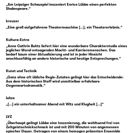
aufzuführen: Gesellschaft als Schlacht,
„Am Leipziger Schauspiel inszeniert Enrico Lübbe einen perfekten
Leben als Nahkampf — mit den Waffen des
Shakespeare.“
Wortes, der Intrige und des Mordes.
kreuzer
„Eine groß aufgefahrene Theatermaschine [...], ein Theatererlebnis.“
Und niemand ahnt, wie gut er genau damit in
die Gesellschaft passt. Zug um Zug wird er
Kultura-Extra
schließlich König Richard III. Gloster ist dabei
„Anne Cathrin Buhtz liefert hier eine wunderbare Charakterstudie eines
klug, er ist schnell, er ist brutal — und allein
jeglicher Moral entsagenden Macht- und Karrieremenschen. Das
bedarf kaum einer Aktualisierung und ist in jeder Hinsicht
ist er dabei nie. Denn er weiß sich immer
anschlussfähig an andere historische und heutige Entsprechungen.“
wieder neue Verbündete zu schaffen — nicht
nur die Figuren im Stück, sondern auch uns,
Kunst und Technik
„Ganz ohne oft übliche Regie-Zutaten gelingt hier das Entscheidende:
das Publikum.
Aus dem historischen Stoff wird unmittelbar erfahrbare
Gegenwartsdramatik.“
Aber je mehr Gloster Tat um Tat, Zug um Zug
luhze
der Aufstieg gelingt, desto stärker wird er
„[...] ein unterhaltsamer Abend mit Witz und Klugheit [...]“
konfrontiert mit einer Reihe starker
Frauenfiguren wie Lady Anne, Königin
LVZ
Elisabeth, Königin Margaret oder seiner
„Überhaupt gelingt Lübbe eine Inszenierung, die wohltuend frei von
Zeitgeistschnickschnack ist und mit 200 Minuten von angemessen
Mutter, der Herzogin von York.
epischer Dauer. Getragen von einem homogen präsenten Ensemble