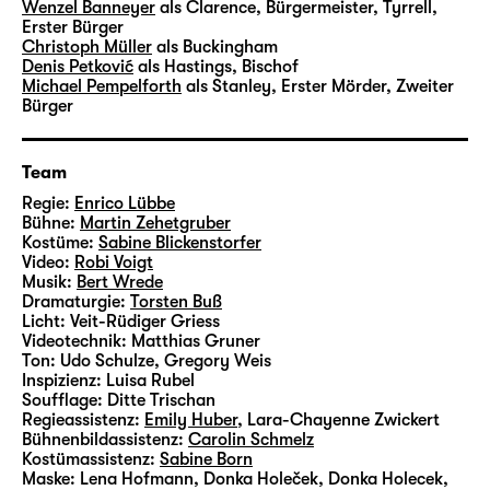
Vimeo aktivieren
Wenzel Banneyer
als Clarence, Bürgermeister, Tyrrell,
Erster Bürger
Christoph Müller
als Buckingham
Denis Petković
als Hastings, Bischof
Michael Pempelforth
als Stanley, Erster Mörder, Zweiter
Bürger
Vimeo immer aktivieren
Team
Regie:
Enrico Lübbe
Bühne:
Martin Zehetgruber
Kostüme:
Sabine Blickenstorfer
Video:
Robi Voigt
Musik:
Bert Wrede
Dramaturgie:
Torsten Buß
Licht:
Veit-Rüdiger Griess
Videotechnik:
Matthias Gruner
Ton:
Udo Schulze, Gregory Weis
Inspizienz:
Luisa Rubel
Soufflage:
Ditte Trischan
Regieassistenz:
Emily Huber
,
Lara-Chayenne Zwickert
Bühnenbildassistenz:
Carolin Schmelz
Kostümassistenz:
Sabine Born
Maske:
Lena Hofmann, Donka Holeček, Donka Holecek,