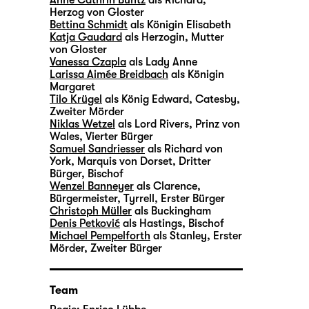
Herzog von Gloster
Bettina Schmidt
als Königin Elisabeth
Katja Gaudard
als Herzogin, Mutter
von Gloster
Vanessa Czapla
als Lady Anne
Larissa Aimée Breidbach
als Königin
Margaret
Tilo Krügel
als König Edward, Catesby,
Zweiter Mörder
Niklas Wetzel
als Lord Rivers, Prinz von
Wales, Vierter Bürger
Samuel Sandriesser
als Richard von
York, Marquis von Dorset, Dritter
Bürger, Bischof
Wenzel Banneyer
als Clarence,
Bürgermeister, Tyrrell, Erster Bürger
Christoph Müller
als Buckingham
Denis Petković
als Hastings, Bischof
Michael Pempelforth
als Stanley, Erster
Mörder, Zweiter Bürger
Team