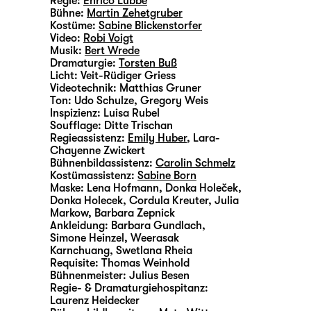
Regie:
Enrico Lübbe
Bühne:
Martin Zehetgruber
Kostüme:
Sabine Blickenstorfer
Video:
Robi Voigt
Musik:
Bert Wrede
Dramaturgie:
Torsten Buß
Licht:
Veit-Rüdiger Griess
Videotechnik:
Matthias Gruner
Ton:
Udo Schulze, Gregory Weis
Inspizienz:
Luisa Rubel
Soufflage:
Ditte Trischan
Regieassistenz:
Emily Huber
,
Lara-
Chayenne Zwickert
Bühnenbildassistenz:
Carolin Schmelz
Kostümassistenz:
Sabine Born
Maske:
Lena Hofmann, Donka Holeček,
Donka Holecek, Cordula Kreuter, Julia
Markow, Barbara Zepnick
Ankleidung:
Barbara Gundlach,
Simone Heinzel, Weerasak
Karnchuang, Swetlana Rheia
Requisite:
Thomas Weinhold
Bühnenmeister:
Julius Besen
Regie- & Dramaturgiehospitanz:
Laurenz Heidecker