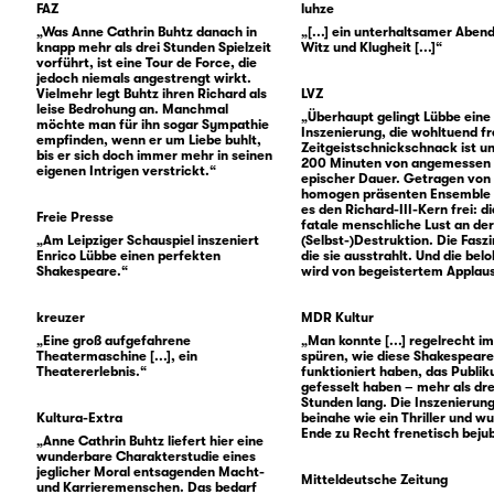
FAZ
luhze
„Was Anne Cathrin Buhtz danach in
„[...] ein unterhaltsamer Aben
knapp mehr als drei Stunden Spielzeit
Witz und Klugheit [...]“
vorführt, ist eine Tour de Force, die
jedoch niemals angestrengt wirkt.
Vielmehr legt Buhtz ihren Richard als
LVZ
leise Bedrohung an. Manchmal
„Überhaupt gelingt Lübbe eine
möchte man für ihn sogar Sympathie
Inszenierung, die wohltuend fr
empfinden, wenn er um Liebe buhlt,
Zeitgeistschnickschnack ist u
bis er sich doch immer mehr in seinen
200 Minuten von angemessen
eigenen Intrigen verstrickt.“
epischer Dauer. Getragen von
homogen präsenten Ensemble 
es den Richard-III-Kern frei: di
Freie Presse
fatale menschliche Lust an de
„Am Leipziger Schauspiel inszeniert
(Selbst-)Destruktion. Die Faszi
Enrico Lübbe einen perfekten
die sie ausstrahlt. Und die bel
Shakespeare.“
wird von begeistertem Applau
kreuzer
MDR Kultur
„Eine groß aufgefahrene
„Man konnte [...] regelrecht 
Theatermaschine [...], ein
spüren, wie diese Shakespear
Theatererlebnis.“
funktioniert haben, das Publi
gefesselt haben – mehr als dre
Stunden lang. Die Inszenierun
Kultura-Extra
beinahe wie ein Thriller und w
Ende zu Recht frenetisch bejub
„Anne Cathrin Buhtz liefert hier eine
wunderbare Charakterstudie eines
jeglicher Moral entsagenden Macht-
Mitteldeutsche Zeitung
und Karrieremenschen. Das bedarf