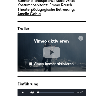
Bühnenbildhospitanz:
Meta Witte
Kostümhospitanz:
Emma Rauch
Theaterpädagogische Betreuung:
Amelie Gohla
Trailer
i
Vimeo aktivieren
Vimeo immer aktivieren
Einführung
Mute
Remaining
-4:45
Loaded
:
Progress
:
Play
0%
0%
Time