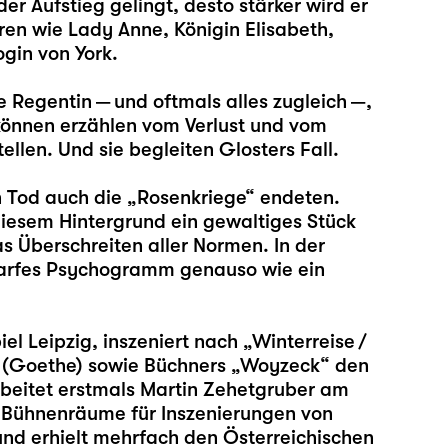
r Aufstieg gelingt, desto stärker wird er
uren wie Lady Anne, Königin Elisabeth,
ogin von York.
Regentin — und oftmals alles zugleich —,
 können erzählen vom Verlust und vom
ellen. Und sie begleiten Glosters Fall.
en Tod auch die „Rosenkriege“ endeten.
diesem Hintergrund ein gewaltiges Stück
s Überschreiten aller Normen. In der
harfes Psychogramm genauso wie ein
el Leipzig, inszeniert nach „
Winterreise /
 (Goethe) sowie Büchners „
Woyzeck
“ den
arbeitet erstmals Martin Zehetgruber am
ie Bühnenräume für Inszenierungen von
und erhielt mehrfach den Österreichischen