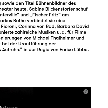
g sowie den Titel Bühnenbildner des
eater heute. Sabine Blickenstorfer schuf
terville
“ und „
Fischer Fritz
“ am
arkus Bothe verbindet sie eine
 Fioroni, Corinna von Rad, Barbara David
erte zahlreiche Musiken u. a. für Filme
enierungen von Michael Thalheimer und
it bei der Uraufführung der
 Aufruhrs“ in der Regie von Enrico Lübbe.
i