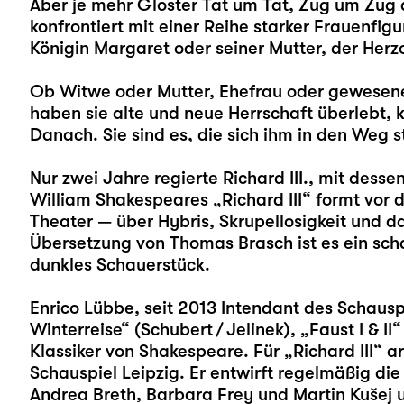
Aber je mehr Gloster Tat um Tat, Zug um Zug de
konfrontiert mit einer Reihe starker Frauenfig
Königin Margaret oder seiner Mutter, der Herz
Ob Witwe oder Mutter, Ehefrau oder gewesene 
haben sie alte und neue Herrschaft überlebt,
Danach. Sie sind es, die sich ihm in den Weg st
Nur zwei Jahre regierte Richard III., mit dess
William Shakespeares „Richard III“ formt vor 
Theater — über Hybris, Skrupellosigkeit und da
Übersetzung von Thomas Brasch ist es ein sc
dunkles Schauerstück.
Enrico Lübbe
, seit 2013 Intendant des Schauspi
Winterreise
“ (Schubert / Jelinek), „
Faust I & II
“
Klassiker von Shakespeare. Für „Richard III“ 
Schauspiel Leipzig. Er entwirft regelmäßig d
Andrea Breth, Barbara Frey und Martin Kušej 