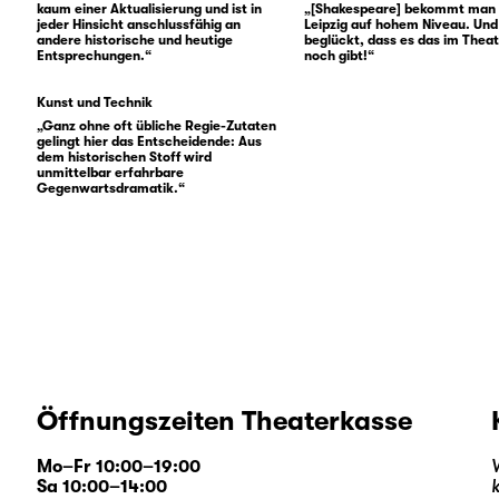
kaum einer Aktualisierung und ist in
„[Shakespeare] bekommt man 
jeder Hinsicht anschlussfähig an
Leipzig auf hohem Niveau. Und 
andere historische und heutige
beglückt, dass es das im Thea
Entsprechungen.“
noch gibt!“
Kunst und Technik
„Ganz ohne oft übliche Regie-Zutaten
gelingt hier das Entscheidende: Aus
dem historischen Stoff wird
unmittelbar erfahrbare
Gegenwartsdramatik.“
Öffnungszeiten Theaterkasse
Mo–Fr 10:00–19:00
Sa 10:00–14:00