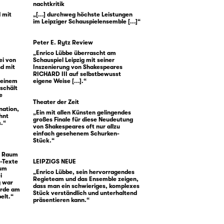
nachtkritik
d mit
„[...] durchweg höchste Leistungen
im Leipziger Schauspielensemble [...]“
Peter E. Rytz Review
„Enrico Lübbe überrascht am
ei von
Schauspiel Leipzig mit seiner
nd mit
Inszenierung von Shakespeares
RICHARD III auf selbstbewusst
 einem
eigene Weise [...].“
schält
e
r
Theater der Zeit
nation,
„Ein mit allen Künsten gelingendes
ohnt
großes Finale für diese Neudeutung
s.“
von Shakespeares oft nur allzu
einfach gesehenem Schurken-
Stück.“
im Raum
e-Texte
LEIPZIGS NEUE
kum
„Enrico Lübbe, sein hervorragendes
i
Regieteam und das Ensemble zeigen,
g war
dass man ein schwieriges, komplexes
urde am
Stück verständlich und unterhaltend
elt.“
präsentieren kann.“