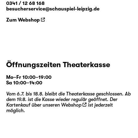
0341 / 12 68 168
besucherservice@schauspiel-leipzig.de
Die künstlerische Leitung dieser Produktion
Zum Webshop
übernehmen
Falk Rößler
,
Hubert Wild
und
Salome Schneebeli
.
Falk Rößler
entwickelte zuletzt am Schauspiel
Leipzig für die ag(o)ra auf dem Gelände des
agra Messepark Leipzig „
Die Gläserne Kuh.
Prüfbegehung der agra-
Öffnungszeiten Theaterkasse
Landwirtschaftsausstellung 1981
“.
Hubert
Wild
war mehrfach in Produktionen des
Mo–Fr 10:00–19:00
Schauspiel Leipzig als Sänger und
Sa 10:00–14:00
Schauspieler zu Gast (u. a. „
Wolken.Heim
“
Vom 6.7. bis 18.8. bleibt die Theaterkasse geschlossen. Ab
und „
Die Rättin
“), zudem inszenierte er
dem 19.8. ist die Kasse wieder regulär geöffnet. Der
„
Cabaret
“ und „
Lazarus
“. Die
Kartenkauf über unseren
Webshop
ist jederzeit
Choreographin
Salome Schneebeli
möglich.
inszenierte u. a. die Uraufführungen von
Giorgio Ferrettis „
America
“ und Raphaela
Bardutzkys
„Altbau in zentraler Lage
“ in der