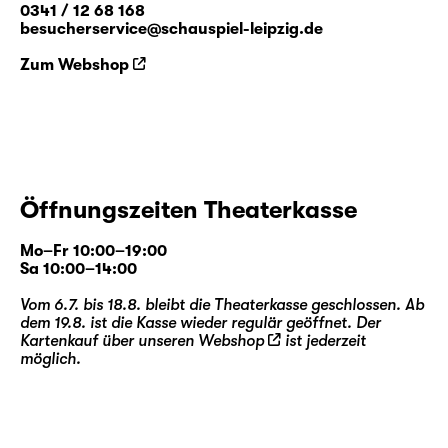
0341 / 12 68 168
besucherservice@schauspiel-leipzig.de
Die künstlerische Leitung dieser Produktion
Zum Webshop
übernehmen
Falk Rößler
,
Hubert Wild
und
Salome Schneebeli
.
Falk Rößler
entwickelte zuletzt am Schauspiel
Leipzig für die ag(o)ra auf dem Gelände des
agra Messepark Leipzig „
Die Gläserne Kuh.
Prüfbegehung der agra-
Öffnungszeiten Theaterkasse
Landwirtschaftsausstellung 1981
“.
Hubert
Wild
war mehrfach in Produktionen des
Mo–Fr 10:00–19:00
Schauspiel Leipzig als Sänger und
Sa 10:00–14:00
Schauspieler zu Gast (u. a. „
Wolken.Heim
“
Vom 6.7. bis 18.8. bleibt die Theaterkasse geschlossen. Ab
und „
Die Rättin
“), zudem inszenierte er
dem 19.8. ist die Kasse wieder regulär geöffnet. Der
„
Cabaret
“ und „
Lazarus
“. Die
Kartenkauf über unseren
Webshop
ist jederzeit
Choreographin
Salome Schneebeli
möglich.
inszenierte u. a. die Uraufführungen von
Giorgio Ferrettis „
America
“ und Raphaela
Bardutzkys
„Altbau in zentraler Lage
“ in der