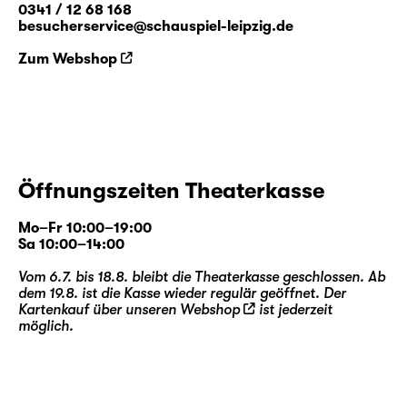
0341 / 12 68 168
besucherservice@schauspiel-leipzig.de
Die künstlerische Leitung dieser Produktion
Zum Webshop
übernehmen
Falk Rößler
,
Hubert Wild
und
Salome Schneebeli
.
Falk Rößler
entwickelte zuletzt am Schauspiel
Leipzig für die ag(o)ra auf dem Gelände des
agra Messepark Leipzig „
Die Gläserne Kuh.
Prüfbegehung der agra-
Öffnungszeiten Theaterkasse
Landwirtschaftsausstellung 1981
“.
Hubert
Wild
war mehrfach in Produktionen des
Mo–Fr 10:00–19:00
Schauspiel Leipzig als Sänger und
Sa 10:00–14:00
Schauspieler zu Gast (u. a. „
Wolken.Heim
“
Vom 6.7. bis 18.8. bleibt die Theaterkasse geschlossen. Ab
und „
Die Rättin
“), zudem inszenierte er
dem 19.8. ist die Kasse wieder regulär geöffnet. Der
„
Cabaret
“ und „
Lazarus
“. Die
Kartenkauf über unseren
Webshop
ist jederzeit
Choreographin
Salome Schneebeli
möglich.
inszenierte u. a. die Uraufführungen von
Giorgio Ferrettis „
America
“ und Raphaela
Bardutzkys
„Altbau in zentraler Lage
“ in der