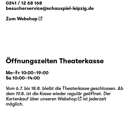
0341 / 12 68 168
besucherservice@schauspiel-leipzig.de
Die künstlerische Leitung dieser Produktion
Zum Webshop
übernehmen
Falk Rößler
,
Hubert Wild
und
Salome Schneebeli
.
Falk Rößler
entwickelte zuletzt am Schauspiel
Leipzig für die ag(o)ra auf dem Gelände des
agra Messepark Leipzig „
Die Gläserne Kuh.
Prüfbegehung der agra-
Öffnungszeiten Theaterkasse
Landwirtschaftsausstellung 1981
“.
Hubert
Wild
war mehrfach in Produktionen des
Mo–Fr 10:00–19:00
Schauspiel Leipzig als Sänger und
Sa 10:00–14:00
Schauspieler zu Gast (u. a. „
Wolken.Heim
“
Vom 6.7. bis 18.8. bleibt die Theaterkasse geschlossen. Ab
und „
Die Rättin
“), zudem inszenierte er
dem 19.8. ist die Kasse wieder regulär geöffnet. Der
„
Cabaret
“ und „
Lazarus
“. Die
Kartenkauf über unseren
Webshop
ist jederzeit
Choreographin
Salome Schneebeli
möglich.
inszenierte u. a. die Uraufführungen von
Giorgio Ferrettis „
America
“ und Raphaela
Bardutzkys
„Altbau in zentraler Lage
“ in der