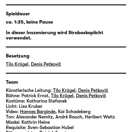
Felix Krakaus berstend komischer und
abgrundtief trauriger Monolog über die
Spieldauer
Brüchigkeit des Daseins wird für
Tilo Krügel
ca. 1:35, keine Pause
und
Denis Petković
Ausgangspunkt für eine
Reflexion über das Theater, das Leben und
In dieser Inszenierung wird Stroboskoplicht
verwendet.
den ganzen Rest.
Besetzung
Tilo Krügel
,
Denis Petković
Team
Künstlerische Leitung:
Tilo Krügel
,
Denis Petković
Bühne:
Patrick Ernst
,
Tilo Krügel
,
Denis Petković
Kostüme:
Katharina Stefanek
Licht:
Lisa Kruber
Video:
Hannes Barginde
,
Kai Schadeberg
Ton:
Alexander Nemitz, André Rauch, Heribert Weitz
Maske:
Kathrin Heine
Requisite:
Sven-Sebastian Hubel