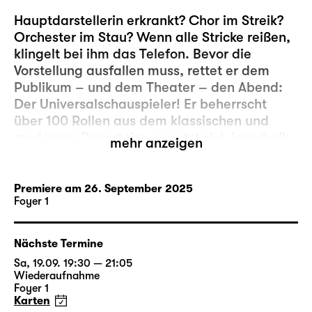
Hauptdarstellerin erkrankt? Chor im Streik?
Orchester im Stau? Wenn alle Stricke reißen,
klingelt bei ihm das Telefon. Bevor die
Vorstellung ausfallen muss, rettet er dem
Publikum – und dem Theater – den Abend:
Der Universalschauspieler! Er beherrscht
über 100 Rollen aus dem klassischen und
modernen Repertoire, er setzt sich innerhalb
mehr anzeigen
von fünf Minuten ins Taxi, um – ob in
Greifswald, Darmstadt, Konstanz oder
Leipzig – abends auf der Bühne zu stehen, in
Premiere am 26. September 2025
Foyer 1
Vertretung eines ausgefallenen Kollegen. Er
ist gefragt und viel gebucht, doch seine
Aufgabe ist, hinter einer möglichst exakten
Nächste Termine
Kopie der Schauspielleistung eines Anderen
Sa, 19.09. 19:30 — 21:05
zu verschwinden… Er spielt allabendlich um
Wiederaufnahme
sein Leben und bleibt doch unsichtbar.
Foyer 1
Karten