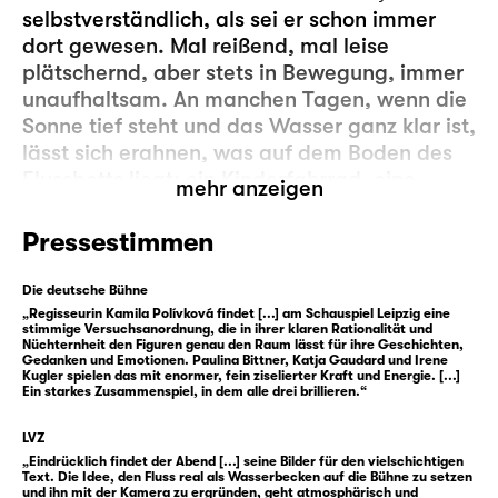
selbstverständlich, als sei er schon immer
dort gewesen. Mal reißend, mal leise
plätschernd, aber stets in Bewegung, immer
unaufhaltsam. An manchen Tagen, wenn die
Sonne tief steht und das Wasser ganz klar ist,
lässt sich erahnen, was auf dem Boden des
Flussbetts liegt: ein Kinderfahrrad, eine
mehr anzeigen
Halskette, ein rotes Kleid — Überreste einer
Vergangenheit, die fast vergessen, aber nie
Pressestimmen
wirklich überwunden ist.
Die deutsche Bühne
Davon erzählt die „Staubfrau“. Sie ist ein
„Regisseurin Kamila Polívková findet [...] am Schauspiel Leipzig eine
stimmige Versuchsanordnung, die in ihrer klaren Rationalität und
Chor, eine Stimme, die verschiedene
Nüchternheit den Figuren genau den Raum lässt für ihre Geschichten,
Gedanken und Emotionen. Paulina Bittner, Katja Gaudard und Irene
Generationen vereint, aber deren
Kugler spielen das mit enormer, fein ziselierter Kraft und Energie. [...]
Uneinigkeiten nicht auszulöschen versucht.
Ein starkes Zusammenspiel, in dem alle drei brillieren.“
Die „Staubfrau“ ist: eine Großmutter, deren
LVZ
beste Freundin als junges Mädchen Opfer
„Eindrücklich findet der Abend [...] seine Bilder für den vielschichtigen
eines Femizids wurde. Eine Mutter, die lernen
Text. Die Idee, den Fluss real als Wasserbecken auf die Bühne zu setzen
und ihn mit der Kamera zu ergründen, geht atmosphärisch und