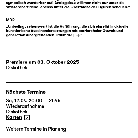
musste, Beleidigungen und Demütigungen
symbolisch wunderbar auf. Analog dazu will man nicht nur unter die
still zu ertragen. Eine Tochter, die in ihrer
Wasseroberfläche, ebenso unter die Oberfläche der Figuren schauen.“
Beziehung immer wieder häuslicher Gewalt
MDR
ausgesetzt ist. All ihre Lebensgeschichten
„Unbedingt sehenswert ist die Aufführung, die sich einreiht in aktuelle
scheinen einer vorgezeichneten Bahn zu
künstlerische Auseinandersetzungen mit patriarchaler Gewalt und
generationsübergreifenden Traumata [...].“
folgen, geprägt vom reißenden Strom der
Gewalt, der sie mit sich zieht und aus dem es
kein Entkommen zu geben scheint. Wie der
Fluss die Landschaft, so formt die Gewalt die
Premiere am 03. Oktober 2025
Körper, Erinnerungen und Entscheidungen
Diskothek
der Frauen, wenn auch auf unterschiedliche
Weise.
Nächste Termine
Doch die Tochter will sich der
Sa, 12.09. 20:00 — 21:45
Unausweichlichkeit nicht länger hingeben. Es
Wiederaufnahme
muss doch möglich sein, den Strom zu
Diskothek
Karten
stoppen, ihn umzulenken, neue Abzweige zu
finden. Und so begibt sie sich auf die Suche:
Weitere Termine in Planung
Sie kratzt am Schweigen der Gesellschaft,