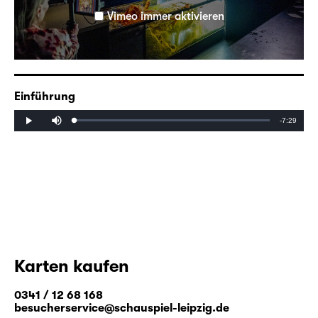
„Staubfrau“ finden Sie
hier
.
Vimeo immer aktivieren
Einführung
Mute
Remaining
-7:29
Loaded
:
Progress
:
Play
0%
0%
Time
Karten kaufen
0341 / 12 68 168
besucherservice@schauspiel-leipzig.de