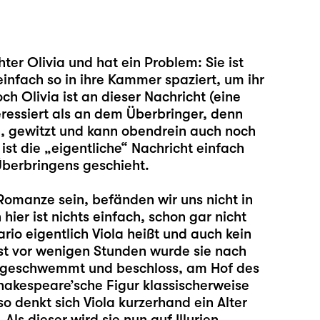
ter Olivia und hat ein Problem: Sie ist
einfach so in ihre Kammer spaziert, um ihr
h Olivia ist an dieser Nachricht (eine
eressiert als an dem Überbringer, denn
ön, gewitzt und kann obendrein auch noch
st die „eigentliche“ Nachricht einfach
Überbringens geschieht.
Romanze sein, befänden wir uns nicht in
ier ist nichts einfach, schon gar nicht
rio eigentlich Viola heißt und auch kein
Erst vor wenigen Stunden wurde sie nach
 angeschwemmt und beschloss, am Hof des
hakespeare’sche Figur klassischerweise
so denkt sich Viola kurzerhand ein Alter
ls dieser wird sie nun auf Illyrien