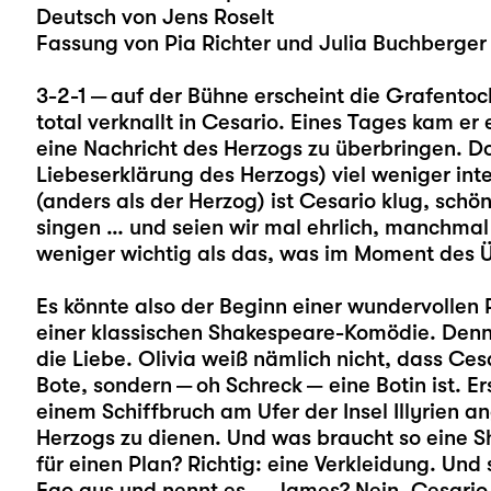
Deutsch von Jens Roselt
Fassung von Pia Richter und Julia Buchberger
3-2-1 — auf der Bühne erscheint die Grafentoch
total verknallt in Cesario. Eines Tages kam er 
eine Nachricht des Herzogs zu überbringen. Doc
Liebeserklärung des Herzogs) viel weniger int
(anders als der Herzog) ist Cesario klug, sch
singen … und seien wir mal ehrlich, manchmal i
weniger wichtig als das, was im Moment des 
Es könnte also der Beginn einer wundervollen 
einer klassischen Shakespeare-Komödie. Denn h
die Liebe. Olivia weiß nämlich nicht, dass Cesa
Bote, sondern — oh Schreck — eine Botin ist. 
einem Schiffbruch am Ufer der Insel Illyrien
Herzogs zu dienen. Und was braucht so eine S
für einen Plan? Richtig: eine Verkleidung. Und 
Ego aus und nennt es … James? Nein, Cesario. A