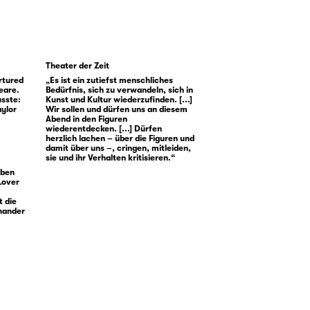
Theater der Zeit
ortured
„Es ist ein zutiefst menschliches
eare.
Bedürfnis, sich zu verwandeln, sich in
usste:
Kunst und Kultur wiederzufinden. [...]
aylor
Wir sollen und dürfen uns an diesem
Abend in den Figuren
wiederentdecken. [...] Dürfen
herzlich lachen – über die Figuren und
damit über uns –, cringen, mitleiden,
sie und ihr Verhalten kritisieren.“
aben
 Lover
t die
inander