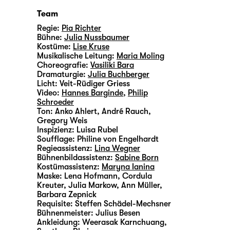
Team
Regie:
Pia Richter
Bühne:
Julia Nussbaumer
Kostüme:
Lise Kruse
Musikalische Leitung:
Maria Moling
Choreografie:
Vasiliki Bara
Dramaturgie:
Julia Buchberger
Licht:
Veit-Rüdiger Griess
Video:
Hannes Barginde
,
Philip
Schroeder
Ton:
Anko Ahlert, André Rauch,
Gregory Weis
Inspizienz:
Luisa Rubel
Soufflage:
Philine von Engelhardt
Regieassistenz:
Lina Wegner
Bühnenbildassistenz:
Sabine Born
Kostümassistenz:
Maryna Ianina
Maske:
Lena Hofmann, Cordula
Kreuter, Julia Markow, Ann Müller,
Barbara Zepnick
Requisite:
Steffen Schädel-Mechsner
Bühnenmeister:
Julius Besen
Ankleidung:
Weerasak Karnchuang,