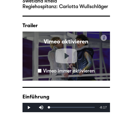
Swetlana Rheia
Regiehospitanz:
Carlotta Wullschläger
Trailer
i
Vimeo aktivieren
Vimeo immer aktivieren
Einführung
Mute
Remaining
-8:17
Loaded
:
Progress
:
Play
0%
0%
Time