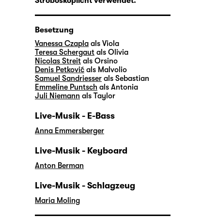
Stroboskoplicht verwendet.
Besetzung
Vanessa Czapla
als Viola
Teresa Schergaut
als Olivia
Nicolas Streit
als Orsino
Denis Petković
als Malvolio
Samuel Sandriesser
als Sebastian
Emmeline Puntsch
als Antonia
Juli Niemann
als Taylor
Live-Musik - E-Bass
Anna Emmersberger
Live-Musik - Keyboard
Anton Berman
Live-Musik - Schlagzeug
Maria Moling