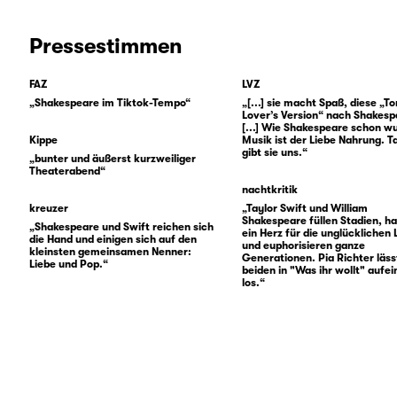
Pressestimmen
FAZ
LVZ
„Shakespeare im Tiktok-Tempo“
„[...] sie macht Spaß, diese „T
Lover’s Version“ nach Shakesp
[...] Wie Shakespeare schon w
Kippe
Musik ist der Liebe Nahrung. T
gibt sie uns.“
„bunter und äußerst kurzweiliger
Theaterabend“
nachtkritik
kreuzer
„Taylor Swift und William
Shakespeare füllen Stadien, h
„Shakespeare und Swift reichen sich
ein Herz für die unglücklichen
die Hand und einigen sich auf den
und euphorisieren ganze
kleinsten gemeinsamen Nenner:
Generationen. Pia Richter läss
Liebe und Pop.“
beiden in "Was ihr wollt" aufe
los.“