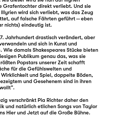
 Grafentochter direkt verliebt. Und sie
 Illyrien wird sich verliebt, was das Zeug
ttet, auf falsche Fährten geführt — eben
r nichts) eindeutig ist.
17. Jahrhundert drastisch verändert, aber
 verwandeln und sich in Kunst und
te. Wie damals Shakespeares Stücke bieten
riesigen Publikum genau das, was sie
größten Popstars unserer Zeit schafft
läche für die Gefühlswelten und
irklichkeit und Spiel, doppelte Böden,
 Gezeigtem und Gesehenem sind in ihren
wollt“.
pzig verschränkt
Pia Richter
daher den
ik und natürlich etlichen Songs von Taylor
ins Hier und Jetzt auf die Große Bühne.